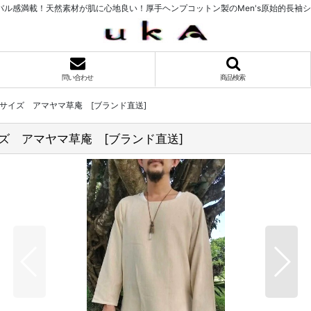
ル感満載！天然素材が肌に心地良い！厚手ヘンプコットン製のMen's原始的長袖
問い合わせ
商品検索
2サイズ アマヤマ草庵 [ブランド直送]
ズ アマヤマ草庵 [ブランド直送]