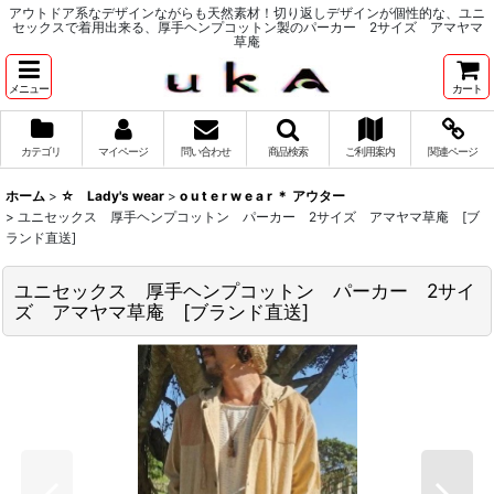
アウトドア系なデザインながらも天然素材！切り返しデザインが個性的な、ユニ
セックスで着用出来る、厚手ヘンプコットン製のパーカー 2サイズ アマヤマ
草庵
メニュー
カート
カテゴリ
マイページ
問い合わせ
商品検索
ご利用案内
関連ページ
ホーム
>
☆ Lady's wear
>
o u t e r w e a r ＊ アウター
>
ユニセックス 厚手ヘンプコットン パーカー 2サイズ アマヤマ草庵 [ブ
ランド直送]
ユニセックス 厚手ヘンプコットン パーカー 2サイ
ズ アマヤマ草庵 [ブランド直送]