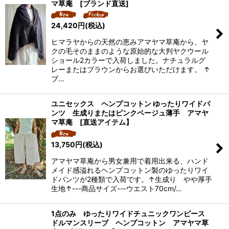
マ草庵 [ブランド直送]
24,420
円
(税込)
ヒマラヤからの天然の恵みアマヤマ草庵から、ヤ
クの毛そのままのような原始的な大判ヤクウール
ショール2カラーで入荷しました。ナチュラルグ
レーまたはブラウンからお選びいただけます。 ↑
ブ…
ユニセックス ヘンプコットン ゆったりワイドパ
ンツ 生成りまたはピンクベージュ薄手 アマヤ
マ草庵 [直送アイテム】
13,750
円
(税込)
アマヤマ草庵から男女兼用で着用出来る、ハンド
メイド感溢れるヘンプコットン製のゆったりワイ
ドパンツが2種類で入荷です。↑生成り やや厚手
生地↑---商品サイズ---ウエスト70cm/…
1点のみ ゆったりワイドチュニックワンピース
ドルマンスリーブ ヘンプコットン アマヤマ草