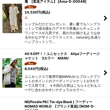
庵 [直送アイテム】
[
Ama-D-00048
]
24,530
円
(税込)
△
シンプルだけどエレガント。暑い夏でもヘンプコ
ットンで清涼感を◎アマヤマ草庵からチュニック
ワンピースが入荷です。肩の力が抜けるようなゆ
るやかなデザインでリラックス。naturalな生成り
ヘンプコットンで…
40％OFF！！ユニセックス Aliyaフーディージ
ャケット 3カラー MANU
8,040
円
(税込)
ユニセックスで着用可能MANUからブロックプリ
ントがポイントのフーディージャケットが3カラ
ーで入荷です。 ↓今回の入荷はこちら↓どれもコ
ーデに合わせやすいナチュラルカラー…
ND/Foodie PK( Tie-dye Black ) フーディー
NOMAD WORLD [ブランド直送]
[
NOM-D-