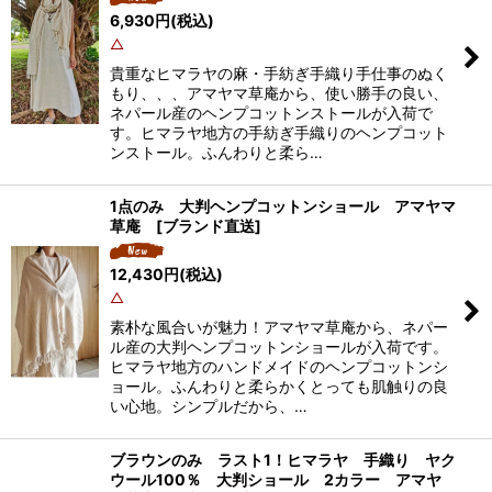
6,930
円
(税込)
△
貴重なヒマラヤの麻・手紡ぎ手織り手仕事のぬく
もり、、、アマヤマ草庵から、使い勝手の良い、
ネパール産のヘンプコットンストールが入荷で
す。ヒマラヤ地方の手紡ぎ手織りのヘンプコット
ンストール。ふんわりと柔ら…
1点のみ 大判ヘンプコットンショール アマヤマ
草庵 [ブランド直送]
12,430
円
(税込)
△
素朴な風合いが魅力！アマヤマ草庵から、ネパー
ル産の大判ヘンプコットンショールが入荷です。
ヒマラヤ地方のハンドメイドのヘンプコットンシ
ョール。ふんわりと柔らかくとっても肌触りの良
い心地。シンプルだから、…
ブラウンのみ ラスト1！ヒマラヤ 手織り ヤク
ウール100％ 大判ショール 2カラー アマヤ