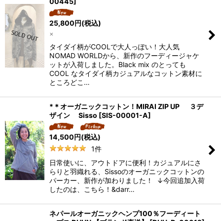
00445
]
25,800
円
(税込)
×
タイダイ柄がCOOLで大人っぽい！大人気
NOMAD WORLDから、新作のフーディージャケ
ットが入荷しました。Black mix のとっても
COOL なタイダイ柄カジュアルなコットン素材に
ところどこ…
*＊オーガニックコットン！MIRAI ZIP UP ３デ
ザイン Sisso
[
SIS-00001-A
]
14,500
円
(税込)
1
件
日常使いに、アウトドアに便利！カジュアルにさ
らりと羽織れる、Sissoのオーガニックコットンの
パーカー、新作が加わりました！ ↓今回追加入荷
したのは、こちら！&darr…
ネパールオーガニックヘンプ100％フーディート