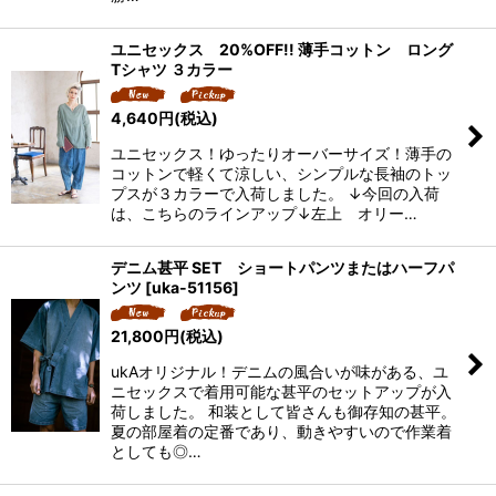
ユニセックス 20%OFF!! 薄手コットン ロング
Tシャツ ３カラー
4,640
円
(税込)
ユニセックス！ゆったりオーバーサイズ！薄手の
コットンで軽くて涼しい、シンプルな長袖のトッ
プスが３カラーで入荷しました。 ↓今回の入荷
は、こちらのラインアップ↓左上 オリー…
デニム甚平 SET ショートパンツまたはハーフパ
ンツ
[
uka-51156
]
21,800
円
(税込)
ukAオリジナル！デニムの風合いが味がある、ユ
ニセックスで着用可能な甚平のセットアップが入
荷しました。 和装として皆さんも御存知の甚平。
夏の部屋着の定番であり、動きやすいので作業着
としても◎…