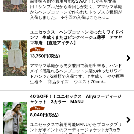
前側後ろ側で着用可能な2WAY！しかも男女兼
用！シンプルだから着回しが効く、アマヤマ草庵
からヘンプコットンで作られたトップス３種類が
入荷しました。 ↓今回の入荷はこちら↓…
ユニセックス ヘンプコットン ゆったりワイドパ
ンツ 生成りまたはピンクベージュ薄手 アマヤ
マ草庵 [直送アイテム】
13,750
円
(税込)
アマヤマ草庵から男女兼用で着用出来る、ハンド
メイド感溢れるヘンプコットン製のゆったりワイ
ドパンツが2種類で入荷です。↑生成り やや厚手
生地↑---商品サイズ---ウエスト70cm/…
40％OFF！！ユニセックス Aliyaフーディージ
ャケット 3カラー MANU
8,040
円
(税込)
ユニセックスで着用可能MANUからブロックプリ
ントがポイントのフーディージャケットが3カラ