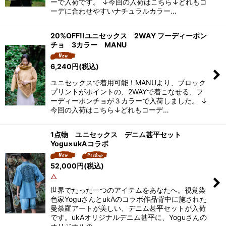
ーで入荷です。 ↓今回の入荷はこちら↓どれもコ
ーデに合わせやすいナチュラルカラー…
20%OFF!!ユニセックス 2WAY フーディーポン
チョ 3カラー MANU
6,240
円
(税込)
ユニセックスで着用可能！MANUより、ブロック
プリントがポイントの、2WAYで着こなせる、フ
ーディーポンチョが３カラーで入荷しました。 ↓
今回の入荷はこちら↓どれもコーデ…
1点物 ユニセックス デニム甚平セット
Yogu×ukAコラボ
52,000
円
(税込)
△
世界でたった一つのアイテムをあなたへ。視覚染
色家YoguさんとukAのコラボ作品背中に施された
曼荼羅アートが美しい、デニム甚平セットが入荷
です。ukAオリジナルデニム甚平に、Yoguさんの