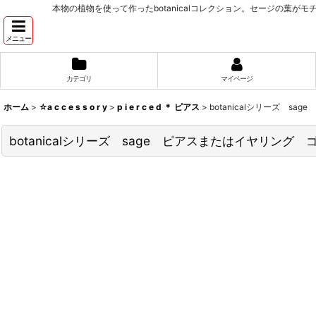
本物の植物を使って作ったbotanicalコレクション。セージの葉がモチーフ
メニュー
カテゴリ
マイページ
ホーム
>
☆a c c e s s o r y
>
p i e r c e d ＊ ピアス
>
botanicalシリーズ sa
botanicalシリーズ sage ピアスまたはイヤリング ゴー