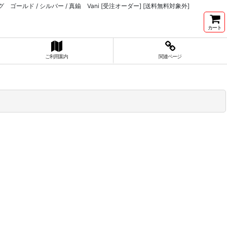
ールド / シルバー / 真鍮 Vani [受注オーダー] [送料無料対象外]
カート
ご利用案内
関連ページ