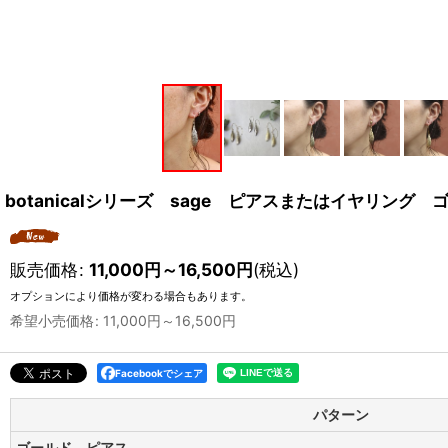
botanicalシリーズ sage ピアスまたはイヤリング ゴー
販売価格
:
11,000
円
～16,500
円
(税込)
オプションにより価格が変わる場合もあります。
希望小売価格
:
11,000
円
～16,500
円
Facebookでシェア
パターン
ゴールド ピアス