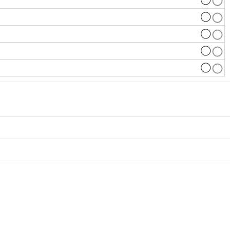
◯
◯
◯
◯