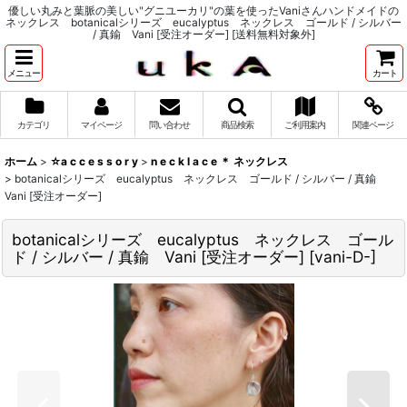
優しい丸みと葉脈の美しい"グニユーカリ"の葉を使ったVaniさんハンドメイドの
ネックレス botanicalシリーズ eucalyptus ネックレス ゴールド / シルバー
/ 真鍮 Vani [受注オーダー] [送料無料対象外]
メニュー
カート
カテゴリ
マイページ
問い合わせ
商品検索
ご利用案内
関連ページ
ホーム
>
☆a c c e s s o r y
>
n e c k l a c e ＊ ネックレス
>
botanicalシリーズ eucalyptus ネックレス ゴールド / シルバー / 真鍮
Vani [受注オーダー]
botanicalシリーズ eucalyptus ネックレス ゴール
ド / シルバー / 真鍮 Vani [受注オーダー]
[
vani-D-
]