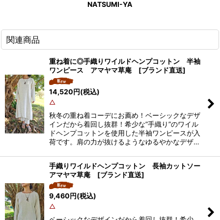
NATSUMI-YA
関連商品
重ね着に◎手織りワイルドヘンプコットン 半袖
ワンピース アマヤマ草庵 [ブランド直送]
14,520
円
(税込)
△
秋冬の重ね着コーデにお薦め！ベーシックなデザ
インだから着回し抜群！希少な”手織り”のワイル
ドヘンプコットンを使用した半袖ワンピースが入
荷です。肩の力が抜けるようなゆるやかなデザ…
手織りワイルドヘンプコットン 長袖カットソー
アマヤマ草庵 [ブランド直送]
9,460
円
(税込)
△
ベーシックなデザインだから着回し抜群！希少