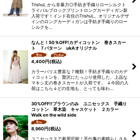
TrishuL から非暴力◎手紡ぎ手織りローシルクト
ライバルブロックプリントロングカーディガン新
入荷です！インド在住のTrishuL。オリジナルデザ
インのロングカーディガンは手紡ぎ手織りのロー
シルクを…
なんと！50％OFF!カディコットン 巻きスカー
ト ７パターン ukAオリジナル
4,400
円
(税込)
カラーバリエ豊富な７種類！手紡ぎ手織りのカデ
ィコットンを、贅沢にたっぷり使用した、上品な
マキシ丈の巻きスカートが入荷です。 ↓今回の入
荷はこちら↓どの生地も、とっても味わ…
30%OFF!!ブラウンのみ ユニセックス 手織り
コットン 草木染 キャスケット ２カラー
Walk on the wild side
8,960
円
(税込)
ユニセックスで着用可能！手仕事の素晴らしさを