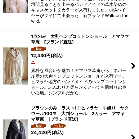
垣間見ることが出来るハンドメイドの草木染めの
キャスケット２カラーが入荷しました。ukAバイ
ヤーがタイにて出会った、新ブランドWalk on the
wild…
1点のみ 大判ヘンプコットンショール アマヤマ
草庵 [ブランド直送]
12,430
円
(税込)
△
素朴な風合いが魅力！アマヤマ草庵から、ネパー
ル産の大判ヘンプコットンショールが入荷です。
ヒマラヤ地方のハンドメイドのヘンプコットンシ
ョール。ふんわりと柔らかくとっても肌触りの良
い心地。シンプルだから、…
ブラウンのみ ラスト1！ヒマラヤ 手織り ヤク
ウール100％ 大判ショール 2カラー アマヤ
マ草庵 [ブランド直送]
24,420
円
(税込)