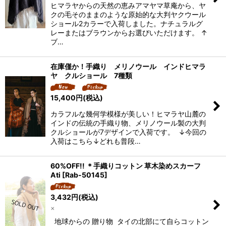
ヒマラヤからの天然の恵みアマヤマ草庵から、ヤ
クの毛そのままのような原始的な大判ヤクウール
ショール2カラーで入荷しました。ナチュラルグ
レーまたはブラウンからお選びいただけます。 ↑
ブ…
在庫僅か！手織り メリノウール インドヒマラ
ヤ クルショール 7種類
15,400
円
(税込)
カラフルな幾何学模様が美しい！ヒマラヤ山麓の
インドの伝統の手織り物、メリノウール製の大判
クルショールが7デザインで入荷です。 ↓今回の
入荷はこちら↓どれも普段…
60%OFF!! ＊手織りコットン 草木染めスカーフ
Ati
[
Rab-50145
]
3,432
円
(税込)
×
地球からの 贈り物 タイの北部にて自らコットン