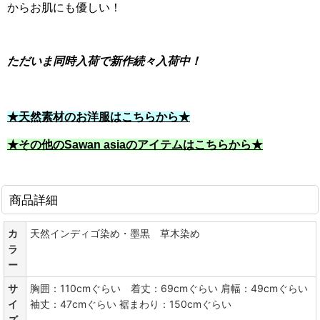
からお肌にも優しい！
ただいま同時入荷で新作続々入荷中！
★天然素材のお洋服はこちらから★
★その他のSawan asiaのアイテムはこちらから★
商品詳細
カ
天然インディゴ染め・墨黒 草木染め
ラ
ー
サ
胸囲：110cmぐらい 着丈：69cmぐらい 肩幅：49cmぐらい
イ
袖丈：47cmぐらい 裾まわり：150cmぐらい
ズ