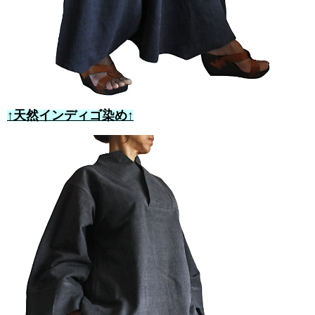
↑天然インディゴ染め↑