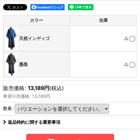
Facebookでシェア
カラー
在庫
天然インディゴ
△
墨黒
△
販売価格
:
13,189
円
(税込)
希望小売価格
:
13,189
円
数量
:
返品特約に関する重要事項