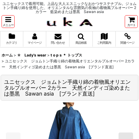
ユニセックスで着用可能。上品な大人エスニックなおかつサステナブル。ジョム
トン手織り綿を使用した、オリエンタルな雰囲気の長袖の着物風プルオーバー 2
カラー 藍染めまたは墨黒 Sawan asia
メニュー
カート
カテゴリ
マイページ
問い合わせ
商品検索
ご利用案内
関連ページ
ホーム
>
☆ Lady's wear
>
t o p s ＊ トップス
>
ユニセックス ジョムトン手織り綿の着物風オリエンタルプルオーバー 2カラ
ー 天然インディゴ染めまたは墨黒 Sawan asia [ブランド直送]
ユニセックス ジョムトン手織り綿の着物風オリエン
タルプルオーバー 2カラー 天然インディゴ染めまた
は墨黒 Sawan asia [ブランド直送]