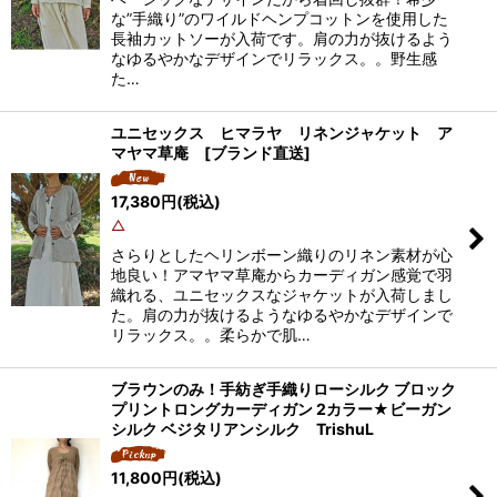
な”手織り”のワイルドヘンプコットンを使用した
長袖カットソーが入荷です。肩の力が抜けるよう
なゆるやかなデザインでリラックス。。野生感
た…
ユニセックス ヒマラヤ リネンジャケット ア
マヤマ草庵 [ブランド直送]
17,380
円
(税込)
△
さらりとしたヘリンボーン織りのリネン素材が心
地良い！アマヤマ草庵からカーディガン感覚で羽
織れる、ユニセックスなジャケットが入荷しまし
た。肩の力が抜けるようなゆるやかなデザインで
リラックス。。柔らかで肌…
ブラウンのみ！手紡ぎ手織りローシルク ブロック
プリントロングカーディガン 2カラー★ビーガン
シルク ベジタリアンシルク TrishuL
11,800
円
(税込)