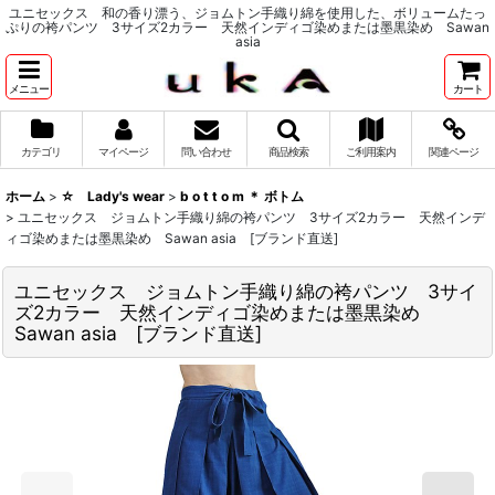
ユニセックス 和の香り漂う、ジョムトン手織り綿を使用した、ボリュームたっ
ぷりの袴パンツ 3サイズ2カラー 天然インディゴ染めまたは墨黒染め Sawan
asia
メニュー
カート
カテゴリ
マイページ
問い合わせ
商品検索
ご利用案内
関連ページ
ホーム
>
☆ Lady's wear
>
b o t t o m ＊ ボトム
>
ユニセックス ジョムトン手織り綿の袴パンツ 3サイズ2カラー 天然インデ
ィゴ染めまたは墨黒染め Sawan asia [ブランド直送]
ユニセックス ジョムトン手織り綿の袴パンツ 3サイ
ズ2カラー 天然インディゴ染めまたは墨黒染め
Sawan asia [ブランド直送]