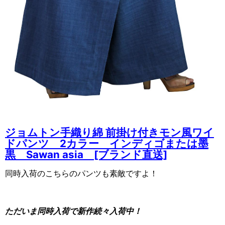
ジョムトン手織り綿 前掛け付きモン風ワイ
ドパンツ 2カラー インディゴまたは墨
黒 Sawan asia [ブランド直送]
同時入荷のこちらのパンツも素敵ですよ！
ただいま同時入荷で新作続々入荷中！