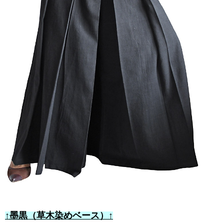
↑墨黒（草木染めベース）↑