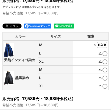
販売価格
:
17,589
円
～18,689
円
(税込)
オプションにより価格が変わる場合もあります。
希望小売価格
:
17,589
円
～18,689
円
Facebookでシェア
カラー
サイズ
在庫
×
M
再入荷
L
△
天然インディゴ染め
XL
△
M
△
墨黒染め
L
△
XL
△
販売価格
:
17,589
円
～18,689
円
(税込)
希望小売価格
:
17,589
円
～18,689
円