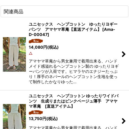
関連商品
ユニセックス ヘンプコットン ゆったりヨギー
パンツ アマヤマ草庵【直送アイテム】
[
Ama-
D-00047
]
14,080
円
(税込)
△
アマヤマ草庵から男女兼用で着用出来る、ハンド
メイド感溢れるヘンプコットン製の ゆったりヨギ
ーパンツが入荷です。ヒマラヤのエナジーたっぷ
り！厚手のネパールのヘンプコットン生地を使っ
て制作したかなりゆった…
ユニセックス ヘンプコットン ゆったりワイドパ
ンツ 生成りまたはピンクベージュ薄手 アマヤ
マ草庵 [直送アイテム】
13,750
円
(税込)
アマヤマ草庵から男女兼用で着用出来る、ハンド