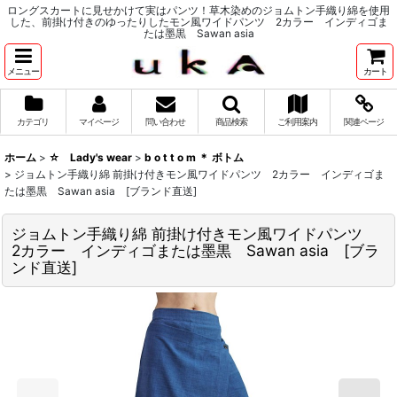
ロングスカートに見せかけて実はパンツ！草木染めのジョムトン手織り綿を使用
した、前掛け付きのゆったりしたモン風ワイドパンツ 2カラー インディゴま
たは墨黒 Sawan asia
メニュー
カート
カテゴリ
マイページ
問い合わせ
商品検索
ご利用案内
関連ページ
ホーム
>
☆ Lady's wear
>
b o t t o m ＊ ボトム
>
ジョムトン手織り綿 前掛け付きモン風ワイドパンツ 2カラー インディゴま
たは墨黒 Sawan asia [ブランド直送]
ジョムトン手織り綿 前掛け付きモン風ワイドパンツ
2カラー インディゴまたは墨黒 Sawan asia [ブラ
ンド直送]