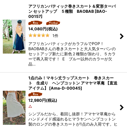
アフリカンバティック巻きスカート＆変形ターバ
ン セットアップ ５種類 BAOBAB
[
BAO-
00157
]
14,080
円
(税込)
1
件
アフリカンバティックがカラフルでPOP！
BAOBABさんの巻きスカートと大人気ターバンの
セットアップ新たに新色２種類が加わり、５カラ
ーで再入荷です！ E ブルー以外のカラーが欠
品…
1点のみ！マキシ丈ラップスカート 巻きスカー
ト 生成り ヘンプコットン アマヤマ草庵 【直送
アイテム】
[
Ama-D-00045
]
12,980
円
(税込)
△
シンプルだから、着回し抜群！アマヤマ草庵から
ハンドメイド感溢れるヒマラヤンヘンプコットン
製のロングの巻きスカートが1点のみ入荷です。ヒ