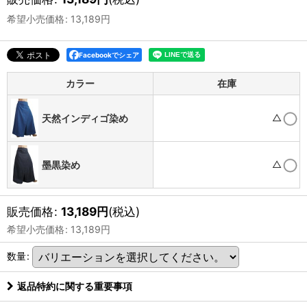
希望小売価格
:
13,189
円
Facebookでシェア
カラー
在庫
△
天然インディゴ染め
△
墨黒染め
販売価格
:
13,189
円
(税込)
希望小売価格
:
13,189
円
数量
:
返品特約に関する重要事項