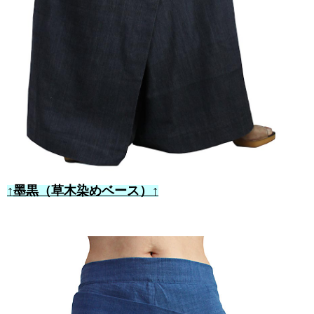
↑墨黒（草木染めベース）↑