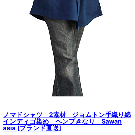
ノマドシャツ 2素材 ジョムトン手織り綿
インディゴ染め ヘンプきなり Sawan
asia [ブランド直送]