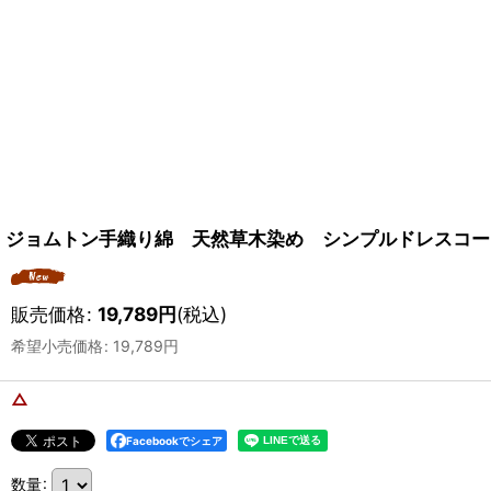
ジョムトン手織り綿 天然草木染め シンプルドレスコート S
販売価格
:
19,789
円
(税込)
希望小売価格
:
19,789
円
△
Facebookでシェア
数量
: