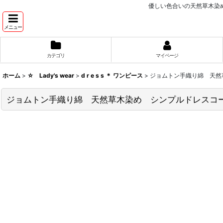
優しい色合いの天然草木染め
メニュー
カテゴリ
マイページ
ホーム
>
☆ Lady's wear
>
d r e s s ＊ ワンピース
>
ジョムトン手織り綿 天然草木
ジョムトン手織り綿 天然草木染め シンプルドレスコート S