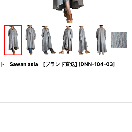
awan asia [ブランド直送]
[
DNN-104-03
]