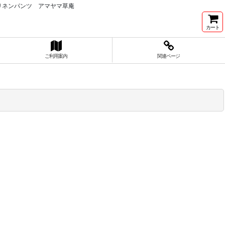
リネンパンツ アマヤマ草庵
カート
ご利用案内
関連ページ