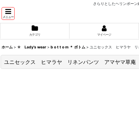
さらりとしたヘリンボーン
メニュー
カテゴリ
マイページ
ホーム
>
☆ Lady's wear
>
b o t t o m ＊ ボトム
>
ユニセックス ヒマラヤ リ
ユニセックス ヒマラヤ リネンパンツ アマヤマ草庵 