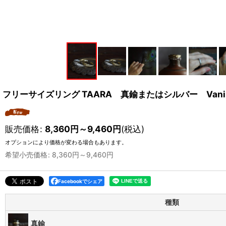
フリーサイズリング TAARA 真鍮またはシルバー Vani
販売価格
:
8,360
円
～9,460
円
(税込)
オプションにより価格が変わる場合もあります。
希望小売価格
:
8,360
円
～9,460
円
Facebookでシェア
種類
真鍮