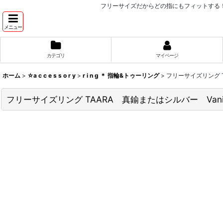
フリーサイズだからどの指にもフィットする！華
メニュー
カテゴリ
マイページ
ホーム
>
☆a c c e s s o r y
>
r i n g ＊ 指輪&トゥーリング
>
フリーサイズリング T
フリーサイズリング TAARA 真鍮またはシルバー Vani