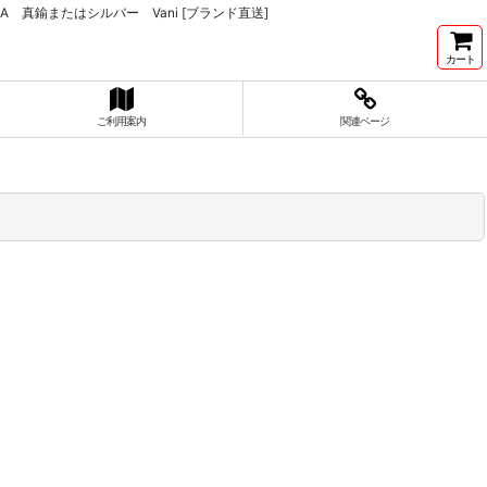
真鍮またはシルバー Vani [ブランド直送]
カート
ご利用案内
関連ページ