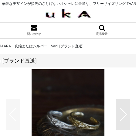
奢なデザインが指先のさりげないオシャレに最適な、フリーサイズリング TAARA 
問い合わせ
商品検索
AARA 真鍮またはシルバー Vani [ブランド直送]
 [ブランド直送]