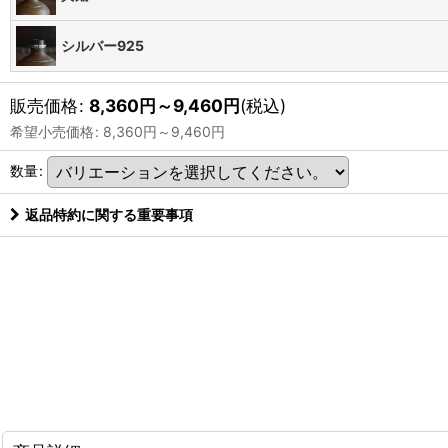
シルバー925
販売価格
:
8,360
円
～9,460
円
(税込)
希望小売価格
:
8,360
円
～9,460
円
数量
:
返品特約に関する重要事項