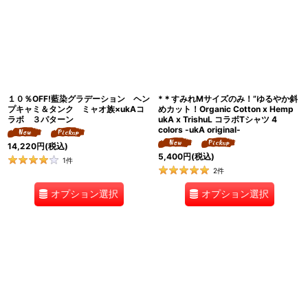
１０％OFF!藍染グラデーション ヘン
*＊すみれMサイズのみ！”ゆるやか斜
プキャミ＆タンク ミャオ族×ukAコ
めカット！Organic Cotton x Hemp
ラボ ３パターン
ukA x TrishuL コラボTシャツ 4
colors -ukA original-
14,220
円
(税込)
5,400
円
(税込)
1
件
2
件
オプション選択
オプション選択