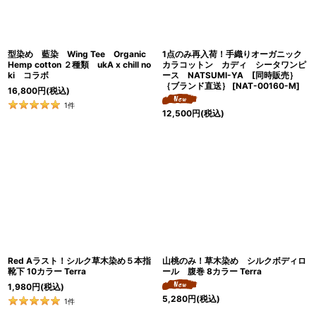
型染め 藍染 Wing Tee Organic
1点のみ再入荷！手織りオーガニック
Hemp cotton ２種類 ukA x chill no
カラコットン カディ シータワンピ
ki コラボ
ース NATSUMI-YA [同時販売｝
｛ブランド直送｝
[
NAT-00160-M
]
16,800
円
(税込)
1
件
12,500
円
(税込)
Red Aラスト！シルク草木染め５本指
山桃のみ！草木染め シルクボディロ
靴下 10カラー Terra
ール 腹巻 8カラー Terra
1,980
円
(税込)
5,280
円
(税込)
1
件