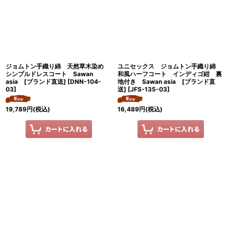
ジョムトン手織り綿 天然草木染め
ユニセックス ジョムトン手織り綿
シンプルドレスコート Sawan
和風ハーフコート インディゴ紺 裏
asia [ブランド直送]
[
DNN-104-
地付き Sawan asia [ブランド直
03
]
送]
[
JFS-135-03
]
19,789
円
(税込)
16,489
円
(税込)