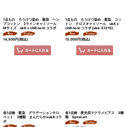
1点もの ろうけつ染め 藍染 ヘン
1点もの ろうけつ染め 藍染 コッ
プコットン 2ラインキャミソール
トン クロスキャミソール ukA x
Mサイズ ukA x chill no ki コラボ
chill no ki コラボ
[
uka-51215
]
14,500
円
(税込)
15,000
円
(税込)
各1点物 藍染 グラデーションサロ
各1点物 夜光貝マクラメピアス 3種
ペット 3種類 まんだらや×ukAコラ
類 Spiral art
ボ