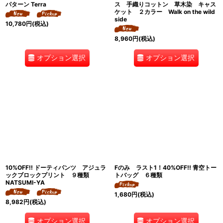
パターン Terra
ス 手織りコットン 草木染 キャス
ケット ２カラー Walk on the wild
side
10,780
円
(税込)
8,960
円
(税込)
オプション選択
オプション選択
10%OFF!! ドーティパンツ アジュラ
Fのみ ラスト1！40%OFF!! 青空トー
ックブロックプリント ９種類
トバッグ ６種類
NATSUMI-YA
1,680
円
(税込)
8,982
円
(税込)
オプション選択
オプション選択