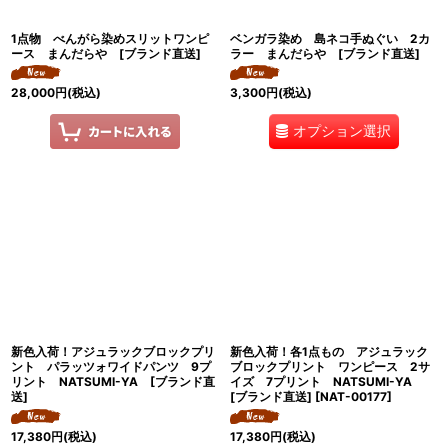
1点物 べんがら染めスリットワンピ
ベンガラ染め 島ネコ手ぬぐい 2カ
ース まんだらや [ブランド直送]
ラー まんだらや [ブランド直送]
28,000
円
(税込)
3,300
円
(税込)
オプション選択
新色入荷！アジュラックブロックプリ
新色入荷！各1点もの アジュラック
ント パラッツォワイドパンツ 9プ
ブロックプリント ワンピース 2サ
リント NATSUMI-YA [ブランド直
イズ 7プリント NATSUMI-YA
送]
[ブランド直送]
[
NAT-00177
]
17,380
円
(税込)
17,380
円
(税込)