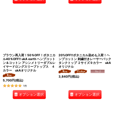
ブラウン再入荷！50％OFF！ボタニカ
20%OFF!!ボタニカル染めも入荷！ヘ
ル40％OFF!! ukA earth ヘンプコット
ンプコットン 刺繍付きレーサーバック
ン＆コットン アシンメトリーダブルレ
タンクトップ ２サイズ９カラー ukA
イヤードロングスリーブトップス ４
オリジナル
カラー ukAオリジナル
3,840
円
(税込)
5,700
円
(税込)
1
件
オプション選択
オプション選択