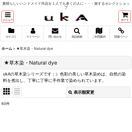
素晴らしいハンドメイド作品を１人でも多くの人に・・・旅するセレクトショッ
プ
メニュー
カート
カテゴリ
マイページ
問い合わせ
商品検索
ご利用案内
関連ページ
ホーム
>
★草木染・Natural dye
★草木染・Natural dye
ukAの草木染シリーズです；）色彩の美しい草木染めは、自然の染
料を煮出し、丁寧に丁寧に手作業で染められています。
表示順変更
閉じる
60
件
表示数
:
並び順
: