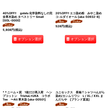
40%OFF!! golalu 化学染料なしの完
20%OFF!! エコ染め粉 みやこ染め
全草木染め タペストリー Small
コ-ルダイオール
[
uka-50932-8
]
[
GOL-0000
]
528
円
(税込)
5,808
円
(税込)
オプション選択
オプション選択
*＊ニーム＋泥 1枚だけ再入荷 ヘン
ユニセックス 長袖Ｔシャツべんがら
プコットン TrishuL×UKA コラボ
染め/カンムリワシ L / XL / XXL ま
Tee 〜Ati 草木染
[
uka-00501
]
んだらや [ブランド直送]