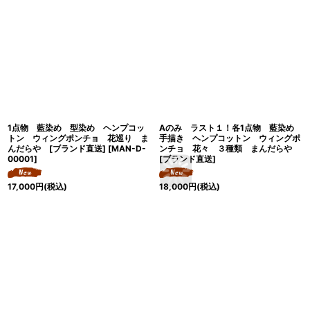
1点物 藍染め 型染め ヘンプコッ
Aのみ ラスト１！各1点物 藍染め
トン ウィングポンチョ 花巡り ま
手描き ヘンプコットン ウィングポ
んだらや [ブランド直送]
[
MAN-D-
ンチョ 花々 ３種類 まんだらや
00001
]
[ブランド直送]
17,000
円
(税込)
18,000
円
(税込)