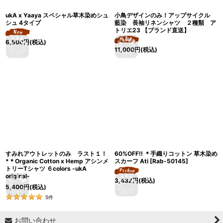
ukA x Yaaya スペシャル草木染めシュ
小鳥デザインのみ！アップサイクル
シュ 4タイプ
藍染 長袖リネンシャツ ２種類 ア
トリエ23 【ブランド直送】
6,500
円
(税込)
11,000
円
(税込)
すみれアウトレットのみ ラスト１！
60%OFF!! ＊手織りコットン 草木染め
*＊Organic Cotton x Hemp アシンメ
スカーフ Ati
[
Rab-50145
]
トリーTシャツ ６colors -ukA
original-
3,432
円
(税込)
5,400
円
(税込)
5
件
お問い合わせ