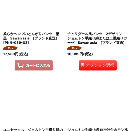
絞り込む
柔らかヘンプのとんがりパンツ 墨
チュリダール風パンツ 2デザイン
黒 Sawan asia [ブランド直送]
ジョムトン手織り綿または二重織りガ
[
PNN-039-03
]
ーゼ Sawan asia [ブランド直送]
17,589
円
(税込)
10,989
円
(税込)
オプション選択
ユニセックス ジョムトン手織り綿の
ジョムトン手織り綿 前掛け付きモン風