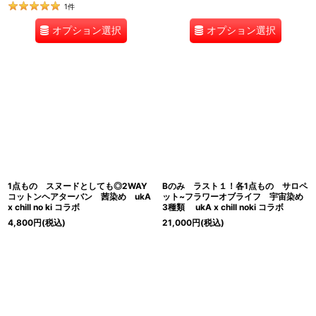
1
件
オプション選択
オプション選択
1点もの スヌードとしても◎2WAY
Bのみ ラスト１！各1点もの サロペ
コットンヘアターバン 茜染め ukA
ット~フラワーオブライフ 宇宙染め
x chill no ki コラボ
3種類 ukA x chill noki コラボ
4,800
円
(税込)
21,000
円
(税込)