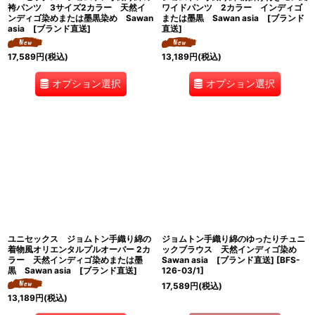
袴パンツ 3サイズ2カラー 天然イ
ワイドパンツ 2カラー インディゴ
ンディゴ染めまたは墨黒染め Sawan
または墨黒 Sawan asia [ブランド
asia [ブランド直送]
直送]
17,589
円
(税込)
13,189
円
(税込)
オプション選択
オプション選択
ユニセックス ジョムトン手織り綿の
ジョムトン手織り綿のゆったりチュニ
着物風オリエンタルプルオーバー 2カ
ックブラウス 天然インディゴ染め
ラー 天然インディゴ染めまたは墨
Sawan asia [ブランド直送]
[
BFS-
黒 Sawan asia [ブランド直送]
126-03/1
]
17,589
円
(税込)
13,189
円
(税込)