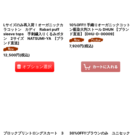
Lサイズのみ再入荷！オーガニックカ
10%OFF!! 手織りオーガニックコット
ラコットン カディ Rabari puff
ン藍染大判ストール DHUN 【ブラン
sleeve tops 手刺繍入りくるみボタ
ド直送】
[
DHU-D-00009
]
ン 2サイズ NATSUMI-YA [ブラ
ンド直送]
7,920
円
(税込)
12,500
円
(税込)
オプション選択
ブロックプリントロングスカート 3
30%OFF!!ブラウンのみ ユニセック