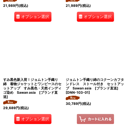
21,989
円
(税込)
21,989
円
(税込)
オプション選択
オプション選択
すみ黒色新入荷！ジョムトン手織り
ジョムトン手織り綿のコクーンカフタ
綿 着物ジャケットとワンピースのセ
ンドレス ストール付き セットアッ
ットアップ すみ黒色・天然インディ
プ Sawan asia [ブランド直送]
ゴ染め Sawan asia [ブランド直
[
DNN-103-01
]
送]
30,789
円
(税込)
29,689
円
(税込)
オプション選択