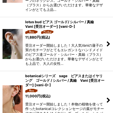
ーフのネックレス。ゴールド・シルバー・真鍮
（ブラス）からお選びいただけます。華奢なデザ
インがとても上品…
lotus bud ピアス ゴールド/ シルバー / 真鍮
Vani [受注オーダー]
[
vani-D-
]
11,880
円
(税込)
受注オーダー開始しました！大人気Vaniの蓮子の
実のモチーフがとてもエレガントなハンドメイド
のピアス達ゴールド・シルバー・真鍮（ブラス）
からお選びいただけます。華奢なデザインがとて
も上品で、大人の女性…
botanicalシリーズ sage ピアスまたはイヤリ
ング ゴールド / シルバー / 真鍮 Vani [受注オー
ダー]
[
vani-D-
]
11,000
円
(税込)
受注オーダー開始しました！本物の植物を使って
作ったbotanicalコレクションセージの葉がモチー