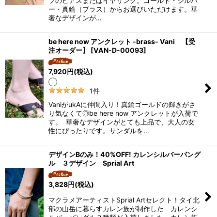
フのピアスまたはイヤリング。ゴールド・シルバ
ー・真鍮（ブラス）からお選びいただけます。華
奢なデザインが…
be here now アンクレット -brass- Vani 【受
注オーダー】
[
VAN-D-00093
]
7,920
円
(税込)
◯
1
件
VaniがukAに仲間入り！真鍮ゴールドの輝きがさ
り気なくて◎be here now アンクレットが入荷で
す。 華奢なデザインがとても上品で、大人の女
性にぴったりです。サンダルを…
デザインBのみ！40%OFF! カレンシルバーバング
ル ３デザイン Sprial Art
3,828
円
(税込)
マクラメアーティストSprial Artセレクト！タイ北
部の山岳に暮らすカレン族が制作した カレンシ