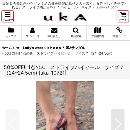
美足＆脚長効果バツグン！足の形を綺麗に見せ大人っぽく、女性らしくみせてく
れる、ストライプ柄が目を引くハイヒール サイズ７（24~24.5cm)
メニュー
カート
カテゴリ
マイページ
問い合わせ
商品検索
ご利用案内
関連ページ
ホーム
>
☆ Lady's wear
>
s h o e s ＊ 靴/サンダル
>
50%OFF!! 1点のみ ストライプハイヒール サイズ７（24~24.5cm)
50%OFF!! 1点のみ ストライプハイヒール サイズ７
（24~24.5cm)
[
uka-10721
]