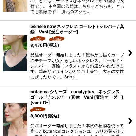
の、とてもゴージャスなネックレスが３種類で入
荷です。 ↓今回の入荷はこちら↓どちらも、とっ
ても素敵です！ 胸元のアクセ…
be here now ネックレス ゴールド / シルバー / 真
鍮 Vani [受注オーダー]
8,470
円
(税込)
受注オーダー開始しました！緩やかに描くカーブ
のモチーフが女性らしいネックレス。ゴールド・
シルバー・真鍮（ブラス）からお選びいただけま
す。華奢なデザインがとても上品で、大人の女性
にぴったりです。&nbs…
botanicalシリーズ eucalyptus ネックレス
ゴールド / シルバー / 真鍮 Vani [受注オーダー]
[
vani-D-
]
8,800
円
(税込)
受注オーダー開始しました！本物の植物を使って
作ったbotanicalコレクションユーカリの葉がモチ