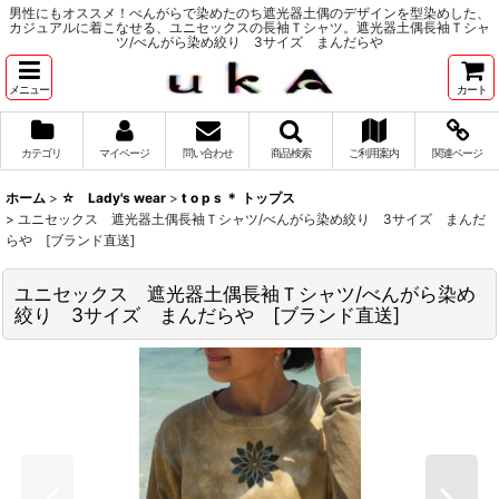
男性にもオススメ！べんがらで染めたのち遮光器土偶のデザインを型染めした、
カジュアルに着こなせる、ユニセックスの長袖Ｔシャツ。遮光器土偶長袖Ｔシャ
ツ/べんがら染め絞り 3サイズ まんだらや
メニュー
カート
カテゴリ
マイページ
問い合わせ
商品検索
ご利用案内
関連ページ
ホーム
>
☆ Lady's wear
>
t o p s ＊ トップス
>
ユニセックス 遮光器土偶長袖Ｔシャツ/べんがら染め絞り 3サイズ まんだ
らや [ブランド直送]
ユニセックス 遮光器土偶長袖Ｔシャツ/べんがら染め
絞り 3サイズ まんだらや [ブランド直送]