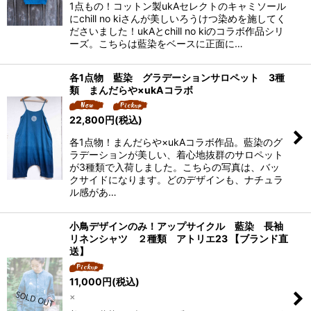
1点もの！コットン製ukAセレクトのキャミソール
にchill no kiさんが美しいろうけつ染めを施してく
ださいました！ukAとchill no kiのコラボ作品シリ
ーズ。こちらは藍染をベースに正面に…
各1点物 藍染 グラデーションサロペット 3種
類 まんだらや×ukAコラボ
22,800
円
(税込)
各1点物！まんだらや×ukAコラボ作品。藍染のグ
ラデーションが美しい、着心地抜群のサロペット
が3種類で入荷しました。こちらの写真は、バッ
クサイドになります。どのデザインも、ナチュラ
ル感があ…
小鳥デザインのみ！アップサイクル 藍染 長袖
リネンシャツ ２種類 アトリエ23 【ブランド直
送】
11,000
円
(税込)
×