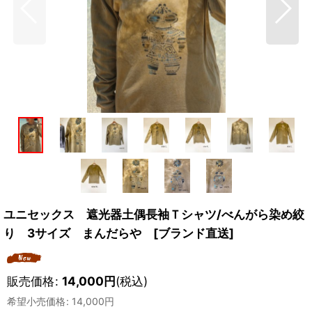
ユニセックス 遮光器土偶長袖Ｔシャツ/べんがら染め絞
り 3サイズ まんだらや [ブランド直送]
販売価格
:
14,000
円
(税込)
希望小売価格
:
14,000
円