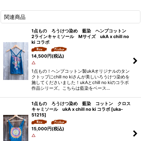
関連商品
1点もの ろうけつ染め 藍染 ヘンプコットン
2ラインキャミソール Mサイズ ukA x chill no
ki コラボ
14,500
円
(税込)
△
1点もの！ヘンプコットン製ukAオリジナルのタン
クトップにchill no kiさんが美しいろうけつ染めを
施してくださいました！ukAとchill no kiのコラボ
作品シリーズ。こちらは藍染をベース…
1点もの ろうけつ染め 藍染 コットン クロス
キャミソール ukA x chill no ki コラボ
[
uka-
51215
]
15,000
円
(税込)
△