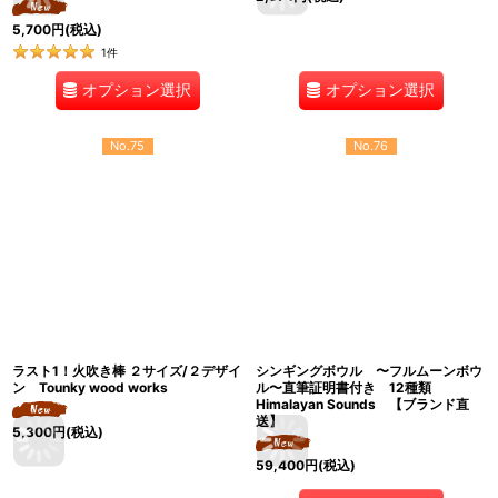
5,700
円
(税込)
1
件
オプション選択
オプション選択
No.75
No.76
ラスト1！火吹き棒 ２サイズ/２デザイ
シンギングボウル 〜フルムーンボウ
ン Tounky wood works
ル〜直筆証明書付き 12種類
Himalayan Sounds 【ブランド直
送】
5,300
円
(税込)
59,400
円
(税込)