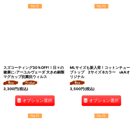
No.9
No.10
スズコーティング30％OFF!！日々の
MLサイズも新入荷！コットンチュー
健康に♪アーユルヴェーダ 大きめ銅製
ブトップ 2サイズ 6カラー ukAオ
マグカップ抗菌抗ウィルス
リジナル
3,300
円
(税込)
3,500
円
(税込)
オプション選択
オプション選択
No.11
No.12