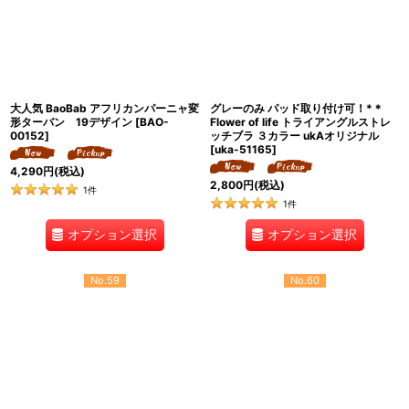
大人気 BaoBab アフリカンパーニャ変
グレーのみ パッド取り付け可！*＊
形ターバン 19デザイン
[
BAO-
Flower of life トライアングルストレ
00152
]
ッチブラ ３カラー ukAオリジナル
[
uka-51165
]
4,290
円
(税込)
2,800
円
(税込)
1
件
1
件
オプション選択
オプション選択
No.59
No.60