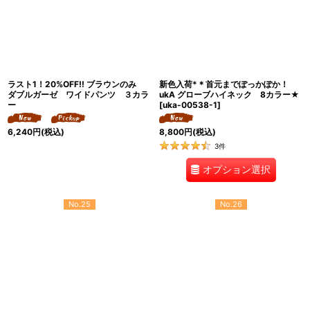
ラスト1！20%OFF!! ブラウンのみ
新色入荷*＊首元までぽっかぽか！
ダブルガーゼ ワイドパンツ ３カラ
ukA グローブハイネック 8カラー★
ー
[
uka-00538-1
]
6,240
円
(税込)
8,800
円
(税込)
3
件
オプション選択
No.25
No.26