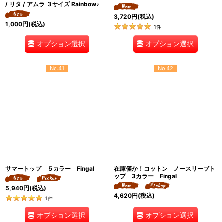
/ リタ / アムラ ３サイズ Rainbow♪
3,720
円
(税込)
1,000
円
(税込)
1
件
オプション選択
オプション選択
No.41
No.42
サマートップ ５カラー Fingal
在庫僅か！コットン ノースリーブト
ップ 3カラー Fingal
5,940
円
(税込)
4,620
円
(税込)
1
件
オプション選択
オプション選択