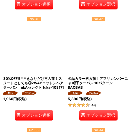
オプション選択
オプション選択
No.31
No.32
30%OFF!! *＊きなりだけ再入荷！ス
欠品カラー再入荷！アフリカンパーニ
ヌードとしても◎2WAYコットンヘア
ャ 帽子ターバン 10パターン
ターバン ukAセレクト
[
uka-10817
]
BAOBAB
1,960
円
(税込)
5,390
円
(税込)
4
件
オプション選択
オプション選択
No.33
No.34