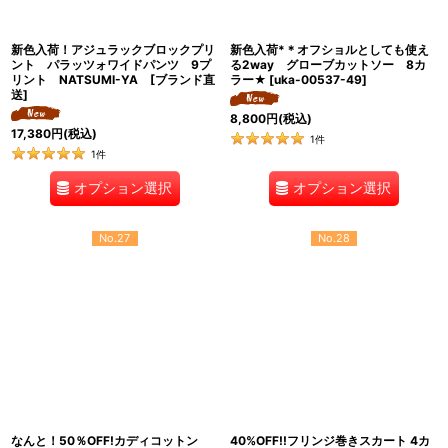
新色入荷！アジュラックブロックプリ
新色入荷*＊オフショルとしても使え
ント パラッツォワイドパンツ 9プ
る2way グローブカットソー 8カ
リント NATSUMI-YA [ブランド直
ラー★
[
uka-00537-49
]
送]
8,800
円
(税込)
17,380
円
(税込)
1
件
1
件
オプション選択
オプション選択
No.27
No.28
なんと！50％OFF!カディコットン
40%OFF!!フリンジ巻きスカート 4カ