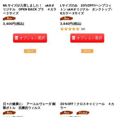
MLサイズが入荷しました！ ukAオ
Lサイズのみ 20%OFF!!ヘンプコッ
リジナル OPEN BACK ブラ ４カラ
トン ukAオリジナル タンクトップ♪
ー２サイズ
6カラー 2サイズ
3,400
円
(税込)
3,840
円
(税込)
3
件
オプション選択
オプション選択
No.5
No.6
日々の健康に♪ アーユルヴェーダ 銅
30％OFF！クロスキャミソール ４カ
製ボトル 抗菌抗ウィルス
ラー