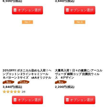
6,500
円
(税込)
3,640
円
(税込)
オプション選択
オプション選択
No.7
No.8
20%OFF!! ボタニカル染めも入荷！ヘ
大量再入荷！日々の健康に♪アーユル
ンプコットン 2ラインキャミソール
ヴェーダ 銅製コップ 抗菌抗ウィル
８パターン３サイズ ukAオリジナル
ス 4デザイン
3,840
円
(税込)
2,200
円
(税込)
2
件
オプション選択
オプション選択