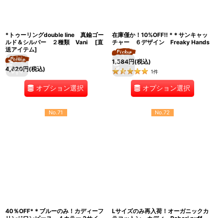
*トゥーリングdouble line 真鍮ゴー
在庫僅か！10%OFF!! *＊サンキャッ
ルド＆シルバー ２種類 Vani [直
チャー ６デザイン Freaky Hands
送アイテム]
1,584
円
(税込)
4,620
円
(税込)
1
件
オプション選択
オプション選択
No.71
No.72
40％OFF*＊ブルーのみ！カディーフ
Lサイズのみ再入荷！オーガニックカ