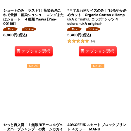
ショートのみ ラスト1！藍染め糸こ
*＊すみれMサイズのみ！”ゆるやか斜
れで最後！藍染シュシュ ロングまた
めカット！Organic Cotton x Hemp
はショート ４種類 Yaaya
[
Yaa-
ukA x TrishuL コラボTシャツ 4
00169
]
colors -ukA original-
8,800
円
(税込)
5,400
円
(税込)
2
件
オプション選択
オプション選択
No.39
No.40
やっと再入荷！！無添加アーユルヴェ
40%OFF!!Dスカート ブロックプリン
ーダハーブシャンプーの実 シカカイ
ト ４カラー MANU