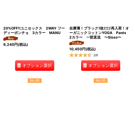
20%OFF!!ユニセックス 2WAY フー
在庫薄！ブラック1枚だけ再入荷！オ
ディーポンチョ 3カラー MANU
ーガニックコットンYOGA Pants
2カラー 一部直送 〜Sisso〜
6,240
円
(税込)
10,450
円
(税込)
2
件
オプション選択
オプション選択
No.49
No.50