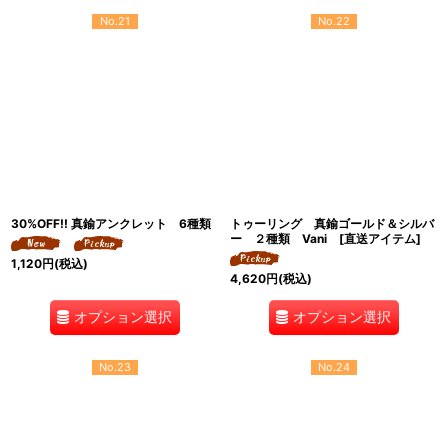
No.21
No.22
30%OFF!! 真鍮アンクレット 6種類
トゥーリング 真鍮ゴールド＆シルバ
ー ２種類 Vani [直送アイテム]
1,120
円
(税込)
4,620
円
(税込)
オプション選択
オプション選択
No.23
No.24