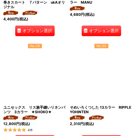
巻きスカート ７パターン ukAオリ
ラー MANU
ジナル
4,680
円
(税込)
4,400
円
(税込)
オプション選択
オプション選択
No.29
No.30
ユニセックス リス族手縫いリネンパ
そめいろくつした 13カラー RIPPLE
ンツ 3カラー ★SHOKO★
YOHINTEN
12,800
円
(税込)
2,310
円
(税込)
4
件