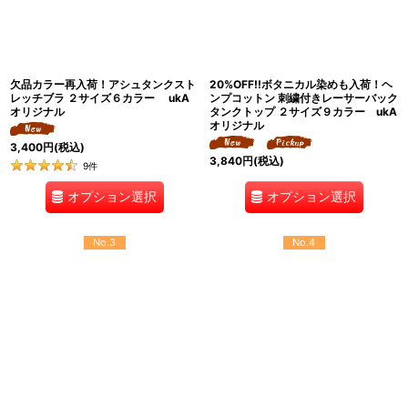
欠品カラー再入荷！アシュタンクスト
20%OFF!!ボタニカル染めも入荷！ヘ
レッチブラ ２サイズ６カラー ukA
ンプコットン 刺繍付きレーサーバック
オリジナル
タンクトップ ２サイズ９カラー ukA
オリジナル
3,400
円
(税込)
3,840
円
(税込)
9
件
オプション選択
オプション選択
No.3
No.4