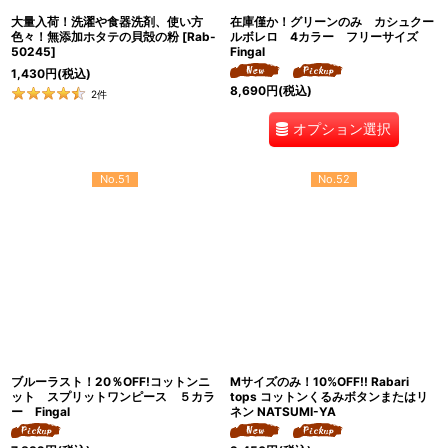
大量入荷！洗濯や食器洗剤、使い方
在庫僅か！グリーンのみ カシュクー
色々！無添加ホタテの貝殻の粉
[
Rab-
ルボレロ 4カラー フリーサイズ
50245
]
Fingal
1,430
円
(税込)
8,690
円
(税込)
2
件
オプション選択
No.51
No.52
ブルーラスト！20％OFF!コットンニ
Mサイズのみ！10%OFF!! Rabari
ット スプリットワンピース ５カラ
tops コットンくるみボタンまたはリ
ー Fingal
ネン NATSUMI-YA