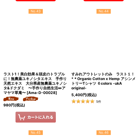
No.43
No.44
ラスト1！美白効果＆頭皮のトラブル
すみれアウトレットのみ ラスト１！
に！無農薬ユキノシタエキス 手作り
*＊Organic Cotton x Hemp アシンメ
天然エキス 大分県産無農薬ユキノシ
トリーTシャツ ６colors -ukA
タ&ドクダミ 〜手作り自然生活∞ア
original-
マヤマ草庵〜
[
Ama-D-00028
]
5,400
円
(税込)
5
件
980
円
(税込)
No.45
No.46