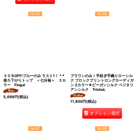
No.65
No.66
３０％OFF!ブルーのみ ラスト1！ *＊
ブラウンのみ！手紡ぎ手織りローシル
後ろ下がりトップ ＜七分袖＞ ３カ
ク ブロックプリントロングカーディガ
ラー Fingal
ン 2カラー★ビーガンシルク ベジタリ
アンシルク TrishuL
5,698
円
(税込)
11,800
円
(税込)
オプション選択
No.67
No.68