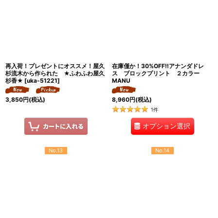
再入荷！プレゼントにオススメ！屋久
在庫僅か！30%OFF!!アナンダドレ
杉流木から作られた ★ふわふわ屋久
ス ブロックプリント ２カラー
杉香★
[
uka-51221
]
MANU
3,850
円
(税込)
8,960
円
(税込)
1
件
オプション選択
No.13
No.14