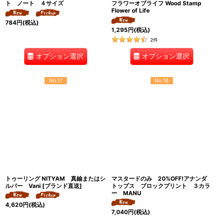
ト ノート ４サイズ
フラワーオブライフ Wood Stamp
Flower of Life
784
円
(税込)
1,295
円
(税込)
2
件
オプション選択
オプション選択
No.17
No.18
トゥーリング NITYAM 真鍮またはシ
マスタードのみ 20%OFF!アナンダ
ルバー Vani [ブランド直送]
トップス ブロックプリント ３カラ
ー MANU
4,620
円
(税込)
7,040
円
(税込)