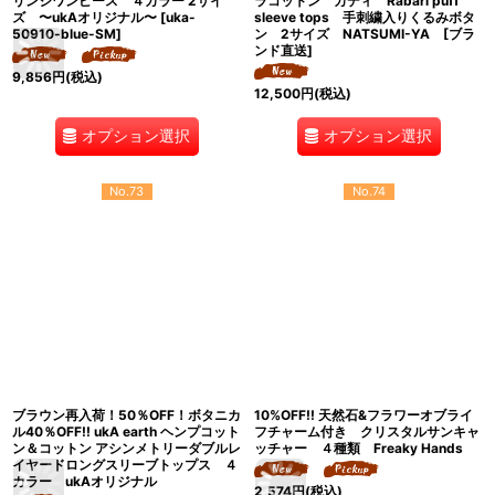
リンジワンピース ４カラー 2サイ
ラコットン カディ Rabari puff
ズ 〜ukAオリジナル〜
[
uka-
sleeve tops 手刺繍入りくるみボタ
50910-blue-SM
]
ン 2サイズ NATSUMI-YA [ブラ
ンド直送]
9,856
円
(税込)
12,500
円
(税込)
オプション選択
オプション選択
No.73
No.74
ブラウン再入荷！50％OFF！ボタニカ
10%OFF!! 天然石&フラワーオブライ
ル40％OFF!! ukA earth ヘンプコット
フチャーム付き クリスタルサンキャ
ン＆コットン アシンメトリーダブルレ
ッチャー ４種類 Freaky Hands
イヤードロングスリーブトップス ４
カラー ukAオリジナル
2,574
円
(税込)