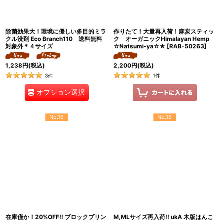
除菌効果大！環境に優しい多目的ミラ
作りたて！大量再入荷！麻炭スティッ
クル洗剤 Eco Branch110 送料無料
ク オーガニックHimalayan Hemp
対象外＊４サイズ
☆Natsumi-ya☆★
[
RAB-50263
]
1,238
円
(税込)
2,200
円
(税込)
3
件
1
件
オプション選択
No.15
No.16
在庫僅か！20%OFF!! ブロックプリン
M,MLサイズ再入荷!! ukA 木版はんこ