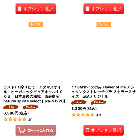
オプション選択
オプション選択
No.19
No.20
ラスト1！搾りたて！！タマヌオイ
*＊SMサイズのみ Flower of life アシ
ル オーガニックピュアオイル１０
ュタンクストレッチブラ ３カラー２サ
０％ 日本最後の秘境 西表島産
イズ ukAオリジナル
natural spirits select
[
uka-51220
]
3,200
円
(税込)
6,380
円
(税込)
4
件
2
件
オプション選択