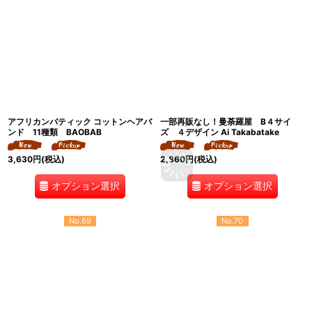
アフリカンバティック コットンヘアバ
一部再販なし！曼荼羅屋 B４サイ
ンド 11種類 BAOBAB
ズ ４デザイン Ai Takabatake
3,630
円
(税込)
2,860
円
(税込)
オプション選択
オプション選択
No.69
No.70