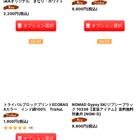
ukAオリジナル きなり・ホワイト
9,800
円
(税込)
2,200
円
(税込)
オプション選択
オプション選択
No.63
No.64
トライバルブロックプリントECOBAG
NOMAD Gypsy SK/ジプシーブラッ
4カラー インド綿100% TrishuL
ク 10339【直送アイテム】送料無料
対象外
[
NOM-D
]
1,900
円
(税込)
9,800
円
(税込)
1
件
オプション選択