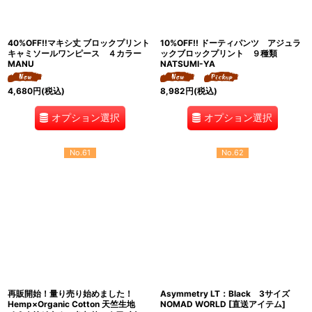
40%OFF!!マキシ丈 ブロックプリント
10%OFF!! ドーティパンツ アジュラ
キャミソールワンピース ４カラー
ックブロックプリント ９種類
MANU
NATSUMI-YA
4,680
円
(税込)
8,982
円
(税込)
オプション選択
オプション選択
No.61
No.62
再販開始！量り売り始めました！
Asymmetry LT：Black 3サイズ
Hemp×Organic Cotton 天竺生地
NOMAD WORLD [直送アイテム]