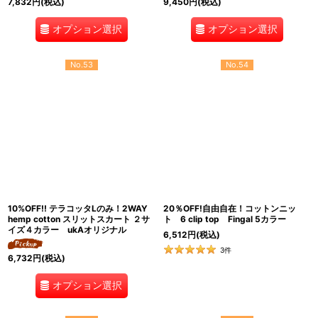
7,832
円
(税込)
9,450
円
(税込)
オプション選択
オプション選択
No.53
No.54
10%OFF!! テラコッタLのみ！2WAY
20％OFF!自由自在！コットンニッ
hemp cotton スリットスカート ２サ
ト 6 clip top Fingal 5カラー
イズ４カラー ukAオリジナル
6,512
円
(税込)
3
件
6,732
円
(税込)
オプション選択