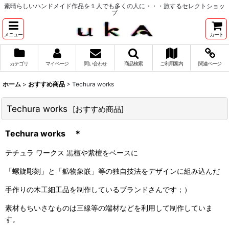
素晴らしいハンドメイド作品を１人でも多くの人に・・・旅するセレクトショッ
プ
メニュー
カート
カテゴリ
マイページ
問い合わせ
商品検索
ご利用案内
関連ページ
ホーム
>
おすすめ商品
>
Techura works
Techura works
[
おすすめ商品
]
Techura works ＊
テチュラ ワークス 黒檀や紫檀をベースに
「螺旋彫刻」と「鉱物象嵌」等の独自技法をデザインに組み込んだ
手作りの木工細工品を制作しているブランドさんです；）
素材もちいさなものは三線等の端材などを利用して制作していま
す。