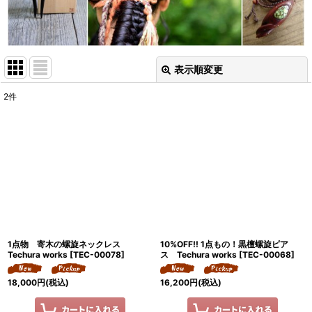
表示順変更
閉じる
2
件
表示数
:
並び順
:
絞り込む
1点物 寄木の螺旋ネックレス
10%OFF!! 1点もの！黒檀螺旋ピア
Techura works
[
TEC-00078
]
ス Techura works
[
TEC-00068
]
18,000
円
(税込)
16,200
円
(税込)