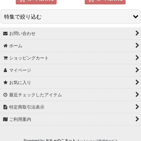
特集で絞り込む
お問い合わせ
↓ 特集 ↓
ホーム
★最大６０％OFF SALE★
ショッピングカート
★BODYコレクション！
マイページ
★ukA kitchen＆Life (ukA キッチン&ライフ）
お気に入り
★Ethical Life Goods:エシカルライフ商品
最近チェックしたアイテム
★Original Select
特定商取引法表示
★Handmade ~ハンドメイド~
ご利用案内
★プレゼントにおすすめアイテム
Powered by
おちゃのこネット
ネットショップ作成サービス