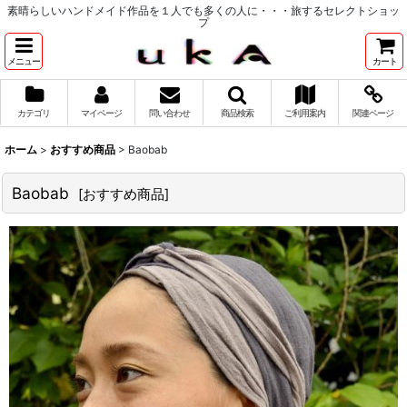
素晴らしいハンドメイド作品を１人でも多くの人に・・・旅するセレクトショッ
プ
メニュー
カート
カテゴリ
マイページ
問い合わせ
商品検索
ご利用案内
関連ページ
ホーム
>
おすすめ商品
>
Baobab
Baobab
[
おすすめ商品
]