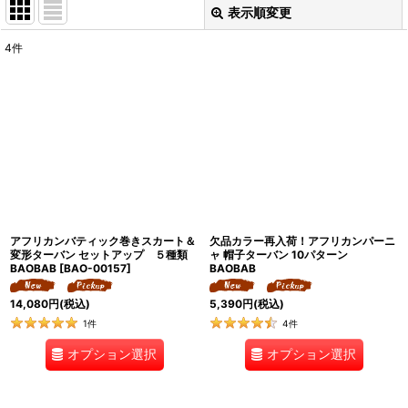
表示順変更
閉じる
4
件
表示数
:
並び順
:
絞り込む
アフリカンバティック巻きスカート＆
欠品カラー再入荷！アフリカンパーニ
変形ターバン セットアップ ５種類
ャ 帽子ターバン 10パターン
BAOBAB
[
BAO-00157
]
BAOBAB
14,080
円
(税込)
5,390
円
(税込)
1
件
4
件
オプション選択
オプション選択