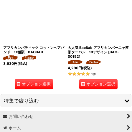
アフリカンバティック コットンヘアバ
大人気 BaoBab アフリカンパーニャ変
ンド 11種類 BAOBAB
形ターバン 19デザイン
[
BAO-
00152
]
3,630
円
(税込)
4,290
円
(税込)
1
件
オプション選択
オプション選択
特集で絞り込む
お問い合わせ
↓ 特集 ↓
ホーム
★最大６０％OFF SALE★