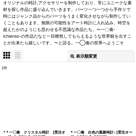
オリジナルの時計
,
アクセサリーを制作しており、常にユニークな素
材を探し作品に盛り込んでいきます。パーツ一つ一つから手作りで
時にはジャンク品からのパーツをうまく変化させながら制作してい
くこともあります。無限の可能性をアート時計に入れ込み、時空を
超えたかのようにも思わせる不思議な作品たち。〜一〇奏
-
ichienso-
の作品だなと一目瞭然してもらえるような世界観を出すこ
とが出来たら嬉しいです。〜と語る。一◯奏の世界へようこそ
表示順変更
閉じる
2
件
表示数
:
並び順
:
絞り込む
*＊一〇奏 クリスタル時計 [受注オ
＊一〇奏 白色の葉脈時計♪ [受注オー