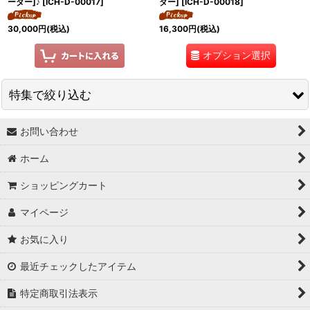
ーダー]♪
[
ICH-D-00017
]
ダー]
[
ICH-D-00018
]
30,000
円
(税込)
16,300
円
(税込)
オプション選択
特集で絞り込む
お問い合わせ
↓ 特集 ↓
ホーム
★最大６０％OFF SALE★
ショッピングカート
★BODYコレクション！
マイページ
★ukA kitchen＆Life (ukA キッチン&ライフ）
お気に入り
★Ethical Life Goods:エシカルライフ商品
最近チェックしたアイテム
★Original Select
特定商取引法表示