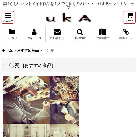
素晴らしいハンドメイド作品を１人でも多くの人に・・・旅するセレクトショッ
プ
メニュー
カート
カテゴリ
マイページ
問い合わせ
商品検索
ご利用案内
関連ページ
ホーム
>
おすすめ商品
>
一〇奏
一〇奏
[
おすすめ商品
]