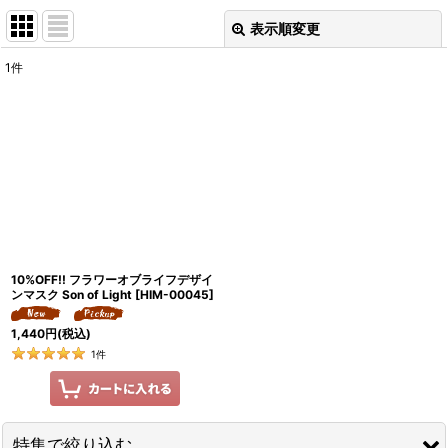
表示順変更
閉じる
1
件
表示数
:
並び順
:
絞り込む
10%OFF!! フラワーオブライフデザイ
ンマスク Son of Light
[
HIM-00045
]
1,440
円
(税込)
1
件
特集で絞り込む