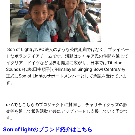
S
on of Light
は
NPO
法人のような公的組織ではなく、プライベー
トなボランテイアチームです。活動はシャキア氏の仲間を通じて
イタリア、ドイツなど世界を拠点に広がり、日本では
Tibetan
Sounds (
代表
:
田中順子
)
が
Himalayan Singing Bowl Centre
から
正式にS
on of Light
のサポートメンバーとして承認を受けていま
す。
ukAでもこちらのプロジェクトに賛同し、チャリティグッズの販
売等を通して報告活動と共にアップデートし支援していく予定で
す。
Son of lightのブランド紹介はこちら