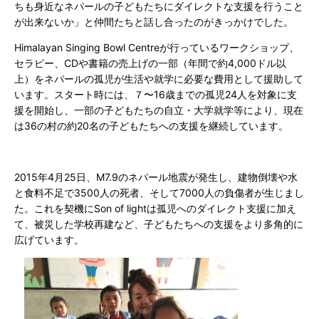
ちも身近なネパールの子どもたちにダイレクトな支援を行うこと
が出来ないか」と仲間たちと話し合ったのがきっかけでした。
Himalayan Singing Bowl Centre
が行っているワークショップ、
セラピー、
CD
や書籍の売上げの一部（年間で約
4,000
ドル以
上）をネパールの孤児が生活や就学に必要な費用として援助して
います。スタート時には、７〜
16
歳までの孤児
24
人を対象に支
援を開始し、一部の子どもたちの自立・大学就学等により、現在
は36の村の約
20
名の子どもたちへの支援を継続しています。
2015
年
4
月
25
日、
M7.9
のネパール地震が発生し、建物倒壊や水
と食料不足で3500人の死者、そして7000人の負傷者が生じまし
た。これを契機にS
on of lightは
孤児へのダイレクト支援に加え
て、被災した学校再建など、子どもたちへの支援をより多角的に
広げています。