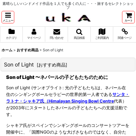
素晴らしいハンドメイド作品を１人でも多くの人に・・・旅するセレクトショッ
プ
メニュー
カート
カテゴリ
マイページ
問い合わせ
商品検索
ご利用案内
関連ページ
ホーム
>
おすすめ商品
>
Son of Light
Son of Light
[
おすすめ商品
]
Son of Light 〜ネパールの子どもたちのために
Son of Light (
サンオブライト
:
光の子どもたち
)
は、ネパール在
住のシンギングボールセラピーの世界的第一人者である
サンタ・
ラトナ・シャキア氏
（
Himalayan Singing Bowl Centre
代表）
が
2003
年にスタートしたネパールの子どもたちへの支援活動で
す。
シャキア氏がスペインでシンギングボールのコンサートツアーを
開催中に、「国際NGOのような大げさなものではなく、自分た