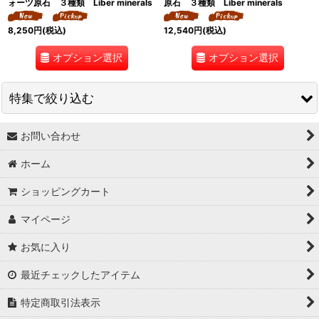
ォーツ原石 ３種類 Liber minerals
原石 ３種類 Liber minerals
8,250
円
(税込)
12,540
円
(税込)
オプション選択
オプション選択
特集で絞り込む
お問い合わせ
↓ 特集 ↓
ホーム
★最大６０％OFF SALE★
ショッピングカート
★BODYコレクション！
マイページ
★ukA kitchen＆Life (ukA キッチン&ライフ）
お気に入り
★Ethical Life Goods:エシカルライフ商品
最近チェックしたアイテム
★Original Select
特定商取引法表示