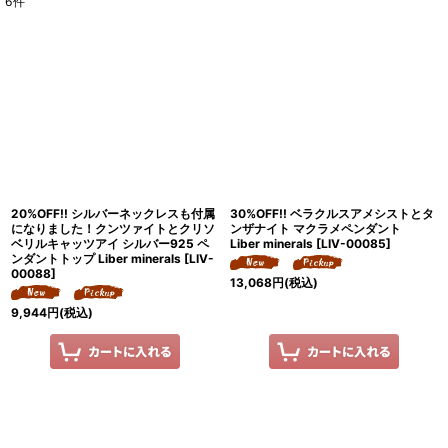
6
件
表示数
:
並び順
:
絞り込む
20%OFF!! シルバーネックレスも付属
30%OFF!! ベラクルスアメシストとタ
になりました！クンツァイトとクリソ
ンザナイト マクラメペンダント
ベリルキャッツアイ シルバー925 ペ
Liber minerals
[
LIV-00085
]
ンダントトップ Liber minerals
[
LIV-
00088
]
13,068
円
(税込)
9,944
円
(税込)