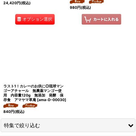
24,420
円
(税込)
980
円
(税込)
オプション選択
ラスト1！カレーのお供に◎琉球マン
ゴーアチャール 無農薬マンゴー使
用 内容量120g 無添加 発酵 保
存食 アマヤマ草庵
[
ama-D-00030
]
840
円
(税込)
特集で絞り込む