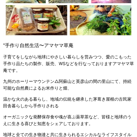
"手作り自然生活〜アマヤマ草庵
子育てをしながら地球にやさしい暮らしを営みつつ、愛のこもった
手作り品たちの製作、販売、WSなどを行なっておりますアマヤマ草
庵です。
九州のホーリーマウンテン△阿蘇山と英彦山の間の里山にて、持続
可能な自然農によるお米作りと畑、
温かな火のある暮らし、地域の伝統を継承した茅葺き屋根の古民家
田舎暮らしから手作りされる
オーガニックな発酵保存食や魂が喜ぶ薬草茶など、皆様と地球のう
えに生きる喜びと知恵をシェアしております。
地球と全ての生き物達と共に生きられるエシカルなライフスタイル