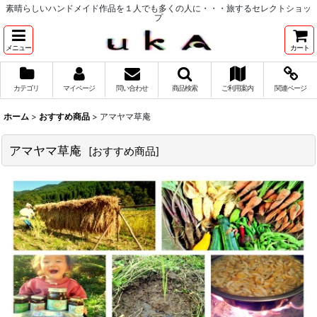
素晴らしいハンドメイド作品を１人でも多くの人に・・・旅するセレクトショッ
プ
メニュー
カート
カテゴリ
マイページ
問い合わせ
商品検索
ご利用案内
関連ページ
ホーム
>
おすすめ商品
>
アマヤマ草庵
アマヤマ草庵
[
おすすめ商品
]