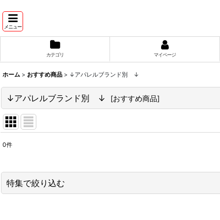
メニュー
カテゴリ
マイページ
ホーム
>
おすすめ商品
>
↓アパレルブランド別 ↓
↓アパレルブランド別 ↓
[
おすすめ商品
]
0
件
表示数
:
並び順
:
特集で絞り込む
↓ 特集 ↓