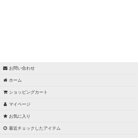
★最大６０％OFF SALE★
★BODYコレクション！
★ukA kitchen＆Life (ukA キッチン&ライフ）
★Ethical Life Goods:エシカルライフ商品
★Original Select
お問い合わせ
★Handmade ~ハンドメイド~
ホーム
★プレゼントにおすすめアイテム
ショッピングカート
★ユニセックス unisex
マイページ
★野外Fes＆Club Style
お気に入り
★YOGA
最近チェックしたアイテム