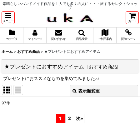
素晴らしいハンドメイド作品を１人でも多くの人に・・・旅するセレクトショッ
プ
メニュー
カート
カテゴリ
マイページ
問い合わせ
商品検索
ご利用案内
関連ページ
ホーム
>
おすすめ商品
>
★プレゼントにおすすめアイテム
★プレゼントにおすすめアイテム
[
おすすめ商品
]
プレゼントにおススメなものを集めてみました♪♪
表示順変更
閉じる
97
件
表示数
:
1
2
次
»
並び順
: