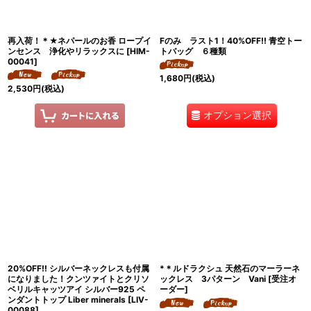
再入荷！＊★ネパールのお香 ロープイ
Fのみ ラスト1！40%OFF!! 青空トー
ンセンス 浄化やリラックスに
[
HIM-
トバッグ ６種類
00041
]
1,680
円
(税込)
2,530
円
(税込)
オプション選択
20%OFF!! シルバーネックレスも付属
*＊ルドラクシュ 天然石のマーラーネ
になりました！クンツァイトとクリソ
ックレス 3パターン Vani [受注オ
ベリルキャッツアイ シルバー925 ペ
ーダー]
ンダントトップ Liber minerals
[
LIV-
00088
]