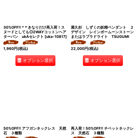
30%OFF!! *＊きなりだけ再入荷！ス
屋久杉 しずくの妖精ペンダント ２
ヌードとしても◎2WAYコットンヘア
デザイン レインボームーンストーン
ターバン ukAセレクト
[
uka-10817
]
またはラブラドライト TSUGUMI
1,960
円
(税込)
22,000
円
(税込)
オプション選択
オプション選択
50%OFF!! アフガンネックレス 天然
再入荷！50%OFF!! チベットネックレ
石 ３種類
ス 天然石 ３種類