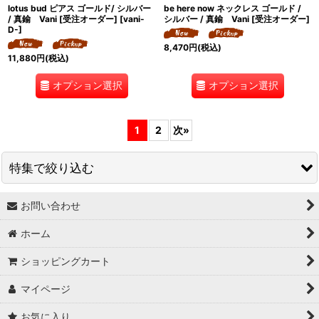
lotus bud ピアス ゴールド/ シルバー
be here now ネックレス ゴールド /
/ 真鍮 Vani [受注オーダー]
[
vani-
シルバー / 真鍮 Vani [受注オーダー]
D-
]
8,470
円
(税込)
11,880
円
(税込)
オプション選択
オプション選択
1
2
次
»
特集で絞り込む
お問い合わせ
↓ 特集 ↓
ホーム
★最大６０％OFF SALE★
ショッピングカート
★BODYコレクション！
マイページ
★ukA kitchen＆Life (ukA キッチン&ライフ）
お気に入り