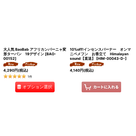
大人気 BaoBab アフリカンパーニャ変
10%off!インセンスバーナー オンマ
形ターバン 19デザイン
[
BAO-
ニペメフン お香立て Himalayan
00152
]
sound【直送】
[
HIM-00043-D-
]
4,290
円
(税込)
4,140
円
(税込)
1
件
オプション選択