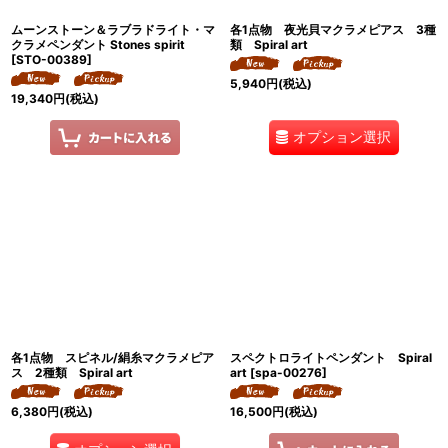
ムーンストーン＆ラブラドライト・マ
各1点物 夜光貝マクラメピアス 3種
クラメペンダント Stones spirit
類 Spiral art
[
STO-00389
]
5,940
円
(税込)
19,340
円
(税込)
オプション選択
各1点物 スピネル/絹糸マクラメピア
スペクトロライトペンダント Spiral
ス 2種類 Spiral art
art
[
spa-00276
]
6,380
円
(税込)
16,500
円
(税込)