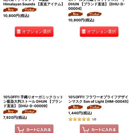
Himalayan Sounds 【直送アイテム】
DHUN 【ブランド直送】
[
DHU-D-
00004
]
10,800
円
(税込)
10,800
円
(税込)
オプション選択
オプション選択
10%OFF!! 手織りオーガニックコット
10%OFF!! フラワーオブライフデザイ
ン藍染大判ストール DHUN 【ブラン
ンマスク Son of Light
[
HIM-00045
]
ド直送】
[
DHU-D-00009
]
1,440
円
(税込)
7,920
円
(税込)
1
件