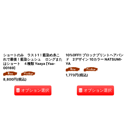
ショートのみ ラスト1！藍染め糸こ
10%OFF!! ブロックプリントヘアバン
れで最後！藍染シュシュ ロングまた
ド 2デザイン 10カラー NATSUMI-
はショート ４種類 Yaaya
[
Yaa-
YA
00169
]
1,773
円
(税込)
8,800
円
(税込)
オプション選択
オプション選択