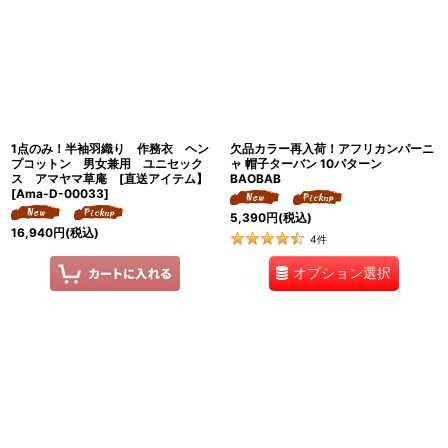
絞り込む
1点のみ！半袖羽織り 作務衣 ヘン
欠品カラー再入荷！アフリカンパーニ
プコットン 男女兼用 ユニセック
ャ 帽子ターバン 10パターン
ス アマヤマ草庵 [直送アイテム】
BAOBAB
[
Ama-D-00033
]
5,390
円
(税込)
16,940
円
(税込)
4
件
オプション選択