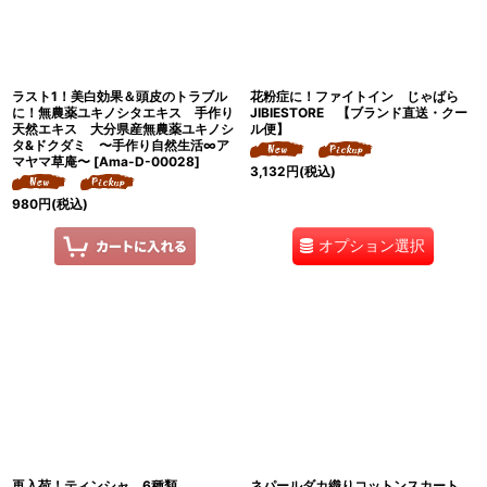
ラスト1！美白効果＆頭皮のトラブル
花粉症に！ファイトイン じゃばら
に！無農薬ユキノシタエキス 手作り
JIBIESTORE 【ブランド直送・クー
天然エキス 大分県産無農薬ユキノシ
ル便】
タ&ドクダミ 〜手作り自然生活∞ア
マヤマ草庵〜
[
Ama-D-00028
]
3,132
円
(税込)
980
円
(税込)
オプション選択
再入荷！ティンシャ 6種類
ネパールダカ織りコットンスカート