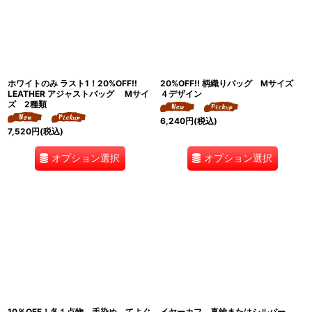
ホワイトのみ ラスト1！20%OFF!!
20%OFF!! 柄織りバッグ Mサイズ
LEATHER アジャストバッグ Mサイ
４デザイン
ズ 2種類
6,240
円
(税込)
7,520
円
(税込)
オプション選択
オプション選択
10％OFF！各１点物 手染め てよぐ
イヤーカフ 真鍮またはシルバー