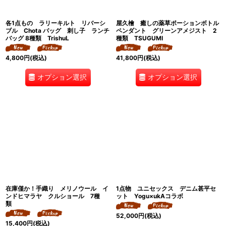
各1点もの ラリーキルト リバーシ
屋久檜 癒しの薬草ポーションボトル
ブル Chota バッグ 刺し子 ランチ
ペンダント グリーンアメジスト 2
バッグ 8種類 TrishuL
種類 TSUGUMI
4,800
円
(税込)
41,800
円
(税込)
オプション選択
オプション選択
在庫僅か！手織り メリノウール イ
1点物 ユニセックス デニム甚平セ
ンドヒマラヤ クルショール 7種
ット Yogu×ukAコラボ
類
52,000
円
(税込)
15,400
円
(税込)