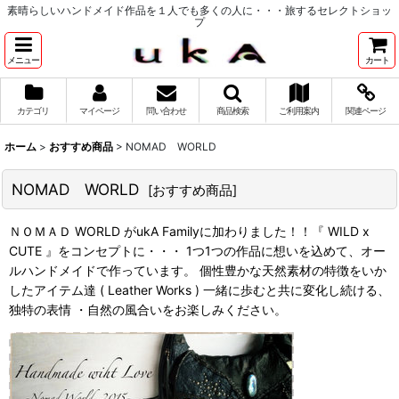
素晴らしいハンドメイド作品を１人でも多くの人に・・・旅するセレクトショッ
プ
メニュー
カート
カテゴリ
マイページ
問い合わせ
商品検索
ご利用案内
関連ページ
ホーム
>
おすすめ商品
>
NOMAD WORLD
NOMAD WORLD
[
おすすめ商品
]
ＮＯＭＡＤ WORLD がukA Familyに加わりました！！『 WILD x
CUTE 』をコンセプトに・・・ 1つ1つの作品に想いを込めて、オー
ルハンドメイドで作っています。 個性豊かな天然素材の特徴をいか
したアイテム達 ( Leather Works ) 一緒に歩むと共に変化し続ける、
独特の表情 ・自然の風合いをお楽しみください。