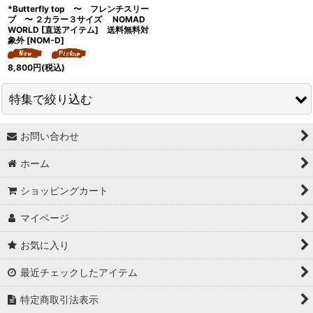
*Butterfly top 〜 フレンチスリー
ブ 〜 ２カラー３サイズ NOMAD
WORLD [直送アイテム] 送料無料対
象外
[
NOM-D
]
8,800
円
(税込)
特集で絞り込む
お問い合わせ
↓ 特集 ↓
ホーム
★最大６０％OFF SALE★
ショッピングカート
★BODYコレクション！
マイページ
★ukA kitchen＆Life (ukA キッチン&ライフ）
お気に入り
★Ethical Life Goods:エシカルライフ商品
最近チェックしたアイテム
★Original Select
特定商取引法表示