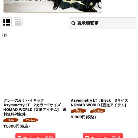
表示順変更
閉じる
7
件
表示数
:
並び順
:
絞り込む
グレーのみ！ハイネック
Asymmetry LT：Black 3サイズ
Asymmetry LT 2カラー2サイズ
NOMAD WORLD [直送アイテム]
NOMAD WORLD [直送アイテム] 送
料無料対象外
9,800
円
(税込)
11,800
円
(税込)
オプション選択
オプション選択