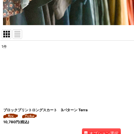
1
件
表示数
:
並び順
:
ブロックプリントロングスカート 3パターン Terra
10,780
円
(税込)
オプション選択