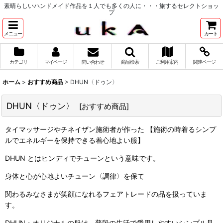
素晴らしいハンドメイド作品を１人でも多くの人に・・・旅するセレクトショッ
プ
メニュー
カート
カテゴリ
マイページ
問い合わせ
商品検索
ご利用案内
関連ページ
ホーム
>
おすすめ商品
>
DHUN〈ドゥン〉
DHUN〈ドゥン〉
[
おすすめ商品
]
タイマッサージやチネイザン施術者が作った 【施術の時着るシンプ
ルでエネルギーを保持できる着心地よい服】
DHUN とはヒンディでチューンという意味です。
身体と心が心地よいチューン〈調律〉を保て
関わるみなさまが笑顔になれるフェアトレードの品を扱っていま
す。
DHUN・オリジナルの服は、普段の生活で愛用しやすいシンプル且