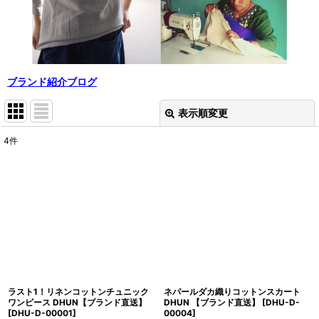
ブランド紹介ブログ
表示順変更
閉じる
4
件
表示数
:
並び順
:
絞り込む
ラスト1！リネンコットンチュニック
ネパールダカ織りコットンスカート
ワンピース DHUN【ブランド直送】
DHUN 【ブランド直送】
[
DHU-D-
[
DHU-D-00001
]
00004
]