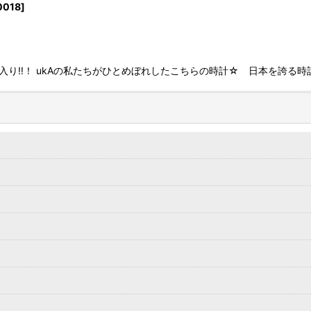
0018
]
入り‼！ ukAの私たちがひとめぼれしたこちらの時計☆ 日本を誇る