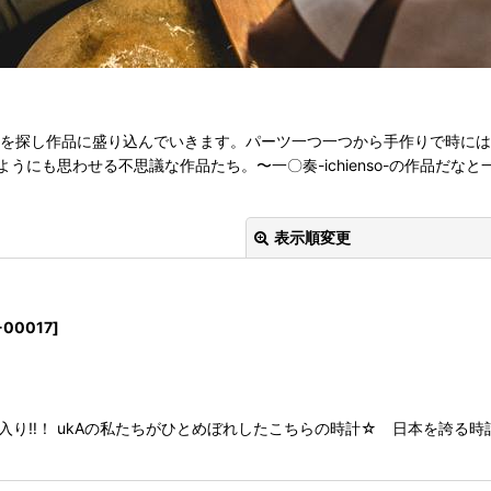
材を探し作品に盛り込んでいきます。パーツ一つ一つから手作りで時には
ようにも思わせる不思議な作品たち。〜一〇奏
-ichienso-
の作品だなと
表示順変更
-00017
]
絞り込む
間入り‼！ ukAの私たちがひとめぼれしたこちらの時計☆ 日本を誇る