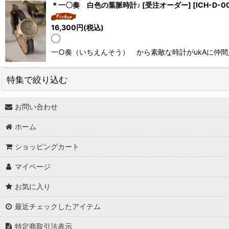
＊一〇奏 白色の葉脈時計♪ [受注オーダー]
[
ICH-D-0
16,300
円
(税込)
◯
一○奏（いちえんそう） から素敵な時計がukAに仲間
特集で絞り込む
お問い合わせ
↓ 特集 ↓
ホーム
★最大６０％OFF SALE★
ショッピングカート
★BODYコレクション！
マイページ
★ukA kitchen＆Life (ukA キッチン&ライフ）
お気に入り
★Ethical Life Goods:エシカルライフ商品
最近チェックしたアイテム
★Original Select
特定商取引法表示