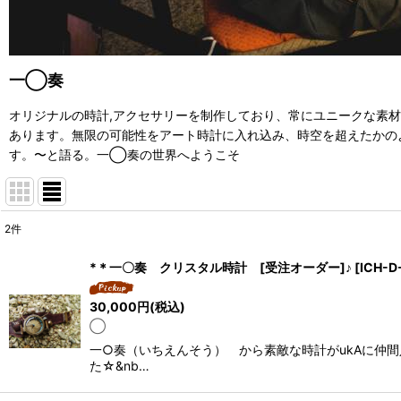
一◯奏
オリジナルの時計
,
アクセサリーを制作しており、常にユニークな素
あります。無限の可能性をアート時計に入れ込み、時空を超えたかの
す。〜と語る。一◯奏の世界へようこそ
2
件
表示数
:
*＊一〇奏 クリスタル時計 [受注オーダー]♪
[
ICH-D
並び順
:
30,000
円
(税込)
◯
一○奏（いちえんそう） から素敵な時計がukAに仲
た☆&nb…