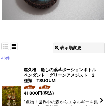
表示順変更
閉じる
46
件
表示数
:
屋久檜 癒しの薬草ポーションボトル
並び順
:
ペンダント グリーンアメジスト 2
種類 TSUGUMI
絞り込む
41,800
円
(税込)
1点物！世界中の森からエネルギーを集