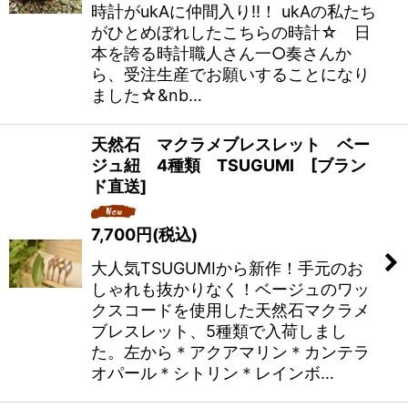
時計がukAに仲間入り‼！ ukAの私たち
がひとめぼれしたこちらの時計☆ 日
本を誇る時計職人さん一○奏さんか
ら、受注生産でお願いすることになり
ました☆&nb…
天然石 マクラメブレスレット ベー
ジュ紐 4種類 TSUGUMI [ブラン
ド直送]
7,700
円
(税込)
大人気TSUGUMIから新作！手元のお
しゃれも抜かりなく！ベージュのワッ
クスコードを使用した天然石マクラメ
ブレスレット、5種類で入荷しまし
た。左から＊アクアマリン＊カンテラ
オパール＊シトリン＊レインボ…