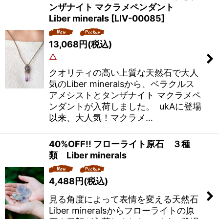
ンザナイト マクラメペンダント
Liber minerals
[
LIV-00085
]
13,068
円
(税込)
△
クオリティの高い上質な天然石で大人
気のLiber mineralsから、ベラクルス
アメシストとタンザナイト マクラメペ
ンダントが入荷しました。 ukAに登場
以来、大人気！マクラメ…
40%OFF!! フローライト原石 ３種
類 Liber minerals
4,488
円
(税込)
見る角度によって表情を変える天然石
Liber mineralsからフローライトの原