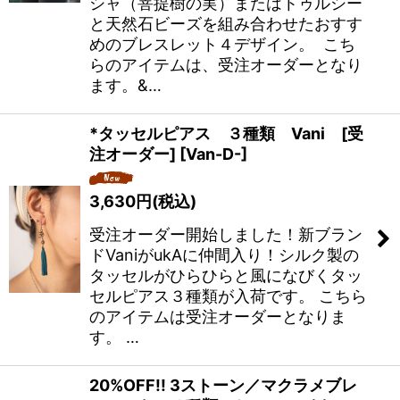
シャ（菩提樹の実）またはトゥルシー
と天然石ビーズを組み合わせたおすす
めのブレスレット４デザイン。 こち
らのアイテムは、受注オーダーとなり
ます。&…
*タッセルピアス ３種類 Vani [受
注オーダー]
[
Van-D-
]
3,630
円
(税込)
受注オーダー開始しました！新ブラン
ドVaniがukAに仲間入り！シルク製の
タッセルがひらひらと風になびくタッ
セルピアス３種類が入荷です。 こちら
のアイテムは受注オーダーとなりま
す。 …
20%OFF!! 3ストーン／マクラメブレ