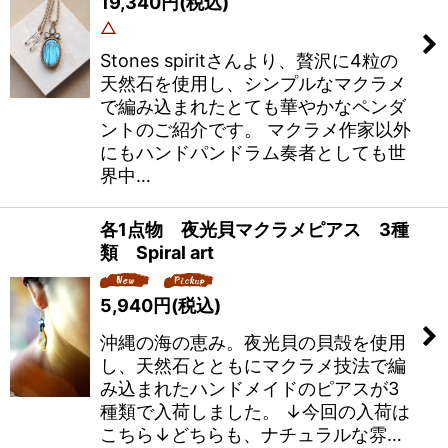
19,340
円
(税込)
△
Stones spiritさんより、贅沢に4粒の
天然石を使用し、シンプルなマクラメ
で編み込まれたとても華やかなペンダ
ントのご紹介です。 マクラメ作家以外
にもハンドパンドラム奏者としても世
界中…
各1点物 夜光貝マクラメピアス 3種
類 Spiral art
5,940
円
(税込)
沖縄の海の恵み。夜光貝の貝殻を使用
し、天然石とともにマクラメ技法で編
み込まれたハンドメイドのピアスが3
種類で入荷しました。 ↓今回の入荷は
こちら↓どちらも、ナチュラルな雰…