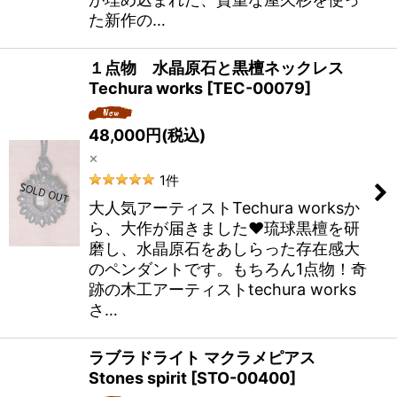
た新作の…
１点物 水晶原石と黒檀ネックレス
Techura works
[
TEC-00079
]
48,000
円
(税込)
×
1
件
大人気アーティストTechura worksか
ら、大作が届きました❤️琉球黒檀を研
磨し、水晶原石をあしらった存在感大
のペンダントです。もちろん1点物！奇
跡の木工アーティストtechura works
さ…
ラブラドライト マクラメピアス
Stones spirit
[
STO-00400
]