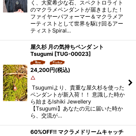
く、大変希少な石、スペクトロライト
のマクラメペンダントが届きました！
ファイヤーパフォーマー＆マクラメア
ーティストとして世界を駆け回るアー
ティストSpiral…
屋久杉 月の気持ちペンダ ント
Tsugumi
[
TUG-00023
]
24,200
円
(税込)
△
Tsugumiより、貴重な屋久杉を使った
ペンダントが新入荷！！ 意識した時か
ら始まるIshiki Jewellery
【Tsugumi】あなたの元に届いた時か
ら、交流が…
60%OFF!! マクラメドリームキャッチ