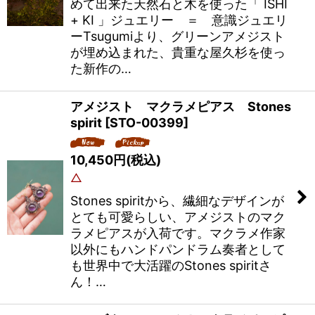
めて出来た天然石と木を使った「 ISHI
+ KI 」ジュエリー ＝ 意識ジュエリ
ーTsugumiより、グリーンアメジスト
が埋め込まれた、貴重な屋久杉を使っ
た新作の…
アメジスト マクラメピアス Stones
spirit
[
STO-00399
]
10,450
円
(税込)
△
Stones spiritから、繊細なデザインが
とても可愛らしい、アメジストのマク
ラメピアスが入荷です。マクラメ作家
以外にもハンドパンドラム奏者として
も世界中で大活躍のStones spiritさ
ん！…