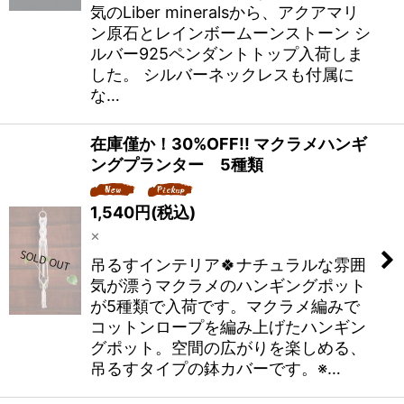
気のLiber mineralsから、アクアマリ
ン原石とレインボームーンストーン シ
ルバー925ペンダントトップ入荷しま
した。 シルバーネックレスも付属に
な…
在庫僅か！30%OFF!! マクラメハンギ
ングプランター 5種類
1,540
円
(税込)
×
吊るすインテリア🍀ナチュラルな雰囲
気が漂うマクラメのハンギングポット
が5種類で入荷です。マクラメ編みで
コットンロープを編み上げたハンギン
グポット。空間の広がりを楽しめる、
吊るすタイプの鉢カバーです。※…