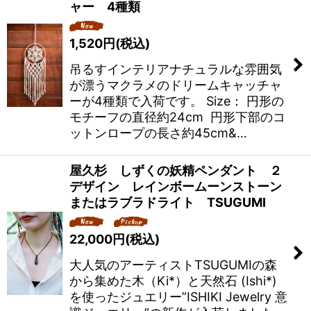
ャー 4種類
1,520
円
(税込)
吊るすインテリアナチュラルな雰囲気
が漂うマクラメのドリームキャッチャ
ーが4種類で入荷です。 Size： 円形の
モチーフの直径約24cm 円形下部のコ
ットンロープの長さ約45cm&…
屋久杉 しずくの妖精ペンダント ２
デザイン レインボームーンストーン
またはラブラドライト TSUGUMI
22,000
円
(税込)
大人気のアーティストTSUGUMIの森
から集めた木（Ki*）と天然石 (Ishi*)
を使ったジュエリー”ISHIKI Jewelry 意