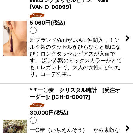
silkロングタッセルピアス Vani
[
VAN-D-00099
]
5,060
円
(税込)
◯
新ブランドVaniがukAに仲間入り！シ
ルク製のタッセルがひらひらと風にな
びくロングタッセルピアスが入荷で
す。 深い赤紫のミックスカラーがとて
もエレガントで、大人の女性にぴった
り。コーデの主…
*＊一〇奏 クリスタル時計 [受注オ
ーダー]♪
[
ICH-D-00017
]
30,000
円
(税込)
◯
一○奏（いちえんそう） から素敵な