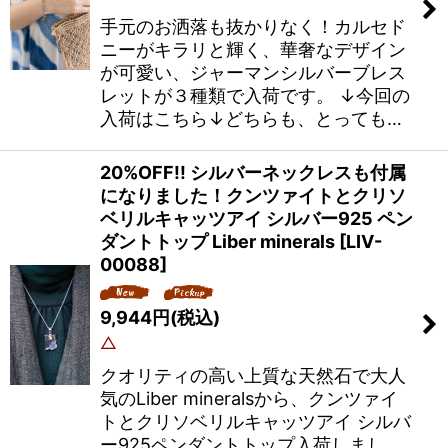
手元のお洒落も抜かりなく！カルセド
ニーがキラリと輝く、華奢なデザイン
が可愛い、ジャーマンシルバーブレス
レットが３種類で入荷です。 ↓今回の
入荷はこちら↓どちらも、とっても…
20%OFF!! シルバーネックレスも付属
になりました！クンツァイトとクリソ
ベリルキャッツアイ シルバー925 ペン
ダントトップ Liber minerals
[
LIV-
00088
]
9,944
円
(税込)
△
クオリティの高い上質な天然石で大人
気のLiber mineralsから、クンツァイ
トとクリソベリルキャッツアイ シルバ
ー925ペンダントトップ入荷しまし