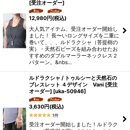
[受注オーダー]
12,980
円
(税込)
大人気アイテム、受注オーダー開始し
ました！ 長〜いロングサイズを二重に
巻いて、、、ルドラクシャ（菩提樹の
実）・天然石ビーズを組み合わせたお
すすめのダブルマーラーネックレス２
パターン。&nbs…
ルドラクシャ / トゥルシーと天然石の
ブレスレット ４デザイン Vani [受注
オーダー]
[
uka-50946
]
3,630
円
(税込)
1
件
受注オーダー開始しました！ルドラク