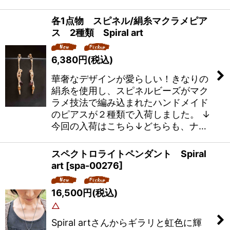
各1点物 スピネル/絹糸マクラメピア
ス 2種類 Spiral art
6,380
円
(税込)
華奢なデザインが愛らしい！きなりの
絹糸を使用し、スピネルビーズがマク
ラメ技法で編み込まれたハンドメイド
のピアスが２種類で入荷しました。 ↓
今回の入荷はこちら↓どちらも、ナ…
スペクトロライトペンダント Spiral
art
[
spa-00276
]
16,500
円
(税込)
△
Spiral artさんからギラリと虹色に輝