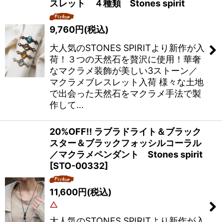
スレット ４種類 Stones spirit
9,760
円
(税込)
大人気のSTONES SPIRITより新作が入
荷！３つの天然石を贅沢に使用！華奢
なマクラメ装飾が美しい3ストーン／
マクラメブレスレット入荷 様々な土地
で出会った天然石をマクラメ手法で製
作して…
20%OFF!! ラブラドライト＆ブラック
スター＆ブラックフォッシルコーラル
／マクラメペンダント Stones spirit
[
STO-00332
]
11,600
円
(税込)
△
大人気のSTONES SPIRITより新作が入