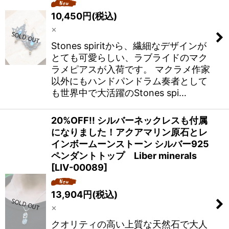
10,450
円
(税込)
×
Stones spiritから、繊細なデザインが
とても可愛らしい、ラブライドのマク
ラメピアスが入荷です。 マクラメ作家
以外にもハンドパンドラム奏者として
も世界中で大活躍のStones spi…
20%OFF!! シルバーネックレスも付属
になりました！アクアマリン原石とレ
インボームーンストーン シルバー925
ペンダントトップ Liber minerals
[
LIV-00089
]
13,904
円
(税込)
×
クオリティの高い上質な天然石で大人