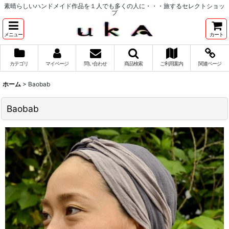
素晴らしいハンドメイド作品を１人でも多くの人に・・・旅するセレクトショッ
プ
メニュー
カート
カテゴリ
マイページ
問い合わせ
商品検索
ご利用案内
関連ページ
ホーム
>
Baobab
Baobab