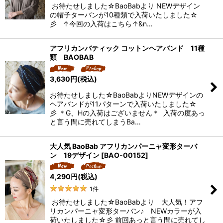
お待たせしました☆BaoBabより NEWデザイン
の帽子ターバンが10種類で入荷いたしました☆
彡 ↑今回の入荷はこちら↑&n…
アフリカンバティック コットンヘアバンド 11種
類 BAOBAB
3,630
円
(税込)
お待たせしました☆BaoBabよりNEWデザインの
ヘアバンドが11パターンで入荷いたしました☆
彡 ＊G、Hの入荷はございません＊ 入荷の度あっ
と言う間に売れてしまうBa…
大人気 BaoBab アフリカンパーニャ変形ターバ
ン 19デザイン
[
BAO-00152
]
4,290
円
(税込)
1
件
お待たせしました☆BaoBabより 大人気！アフ
リカンパーニャ変形ターバン♪ NEWカラーが入
荷いたしました☆彡 前回あっと言う間に売れてし