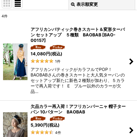
表示順変更
閉じる
4
件
表示数
:
アフリカンバティック巻きスカート＆変形ターバ
ン セットアップ ５種類 BAOBAB
[
BAO-
並び順
:
00157
]
14,080
円
(税込)
絞り込む
1
件
アフリカンバティックがカラフルでPOP！
BAOBABさんの巻きスカートと大人気ターバンの
セットアップ新たに新色２種類が加わり、５カラ
ーで再入荷です！ E ブルー以外のカラーが欠
品…
欠品カラー再入荷！アフリカンパーニャ 帽子ター
バン 10パターン BAOBAB
5,390
円
(税込)
4
件