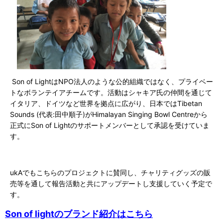
S
on of Light
は
NPO
法人のような公的組織ではなく、プライベー
トなボランテイアチームです。活動はシャキア氏の仲間を通じて
イタリア、ドイツなど世界を拠点に広がり、日本では
Tibetan
Sounds (
代表
:
田中順子
)
が
Himalayan Singing Bowl Centre
から
正式にS
on of Light
のサポートメンバーとして承認を受けていま
す。
ukAでもこちらのプロジェクトに賛同し、チャリティグッズの販
売等を通して報告活動と共にアップデートし支援していく予定で
す。
Son of lightのブランド紹介はこちら