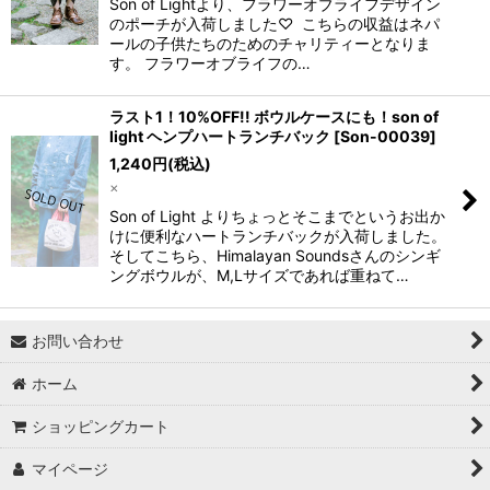
Son of Lightより、フラワーオブライフデザイン
のポーチが入荷しました♡ こちらの収益はネパ
ールの子供たちのためのチャリティーとなりま
す。 フラワーオブライフの…
ラスト1！10%OFF!! ボウルケースにも！son of
light ヘンプハートランチバック
[
Son-00039
]
1,240
円
(税込)
×
Son of Light よりちょっとそこまでというお出か
けに便利なハートランチバックが入荷しました。
そしてこちら、Himalayan Soundsさんのシンギ
ングボウルが、M,Lサイズであれば重ねて…
お問い合わせ
ホーム
ショッピングカート
マイページ