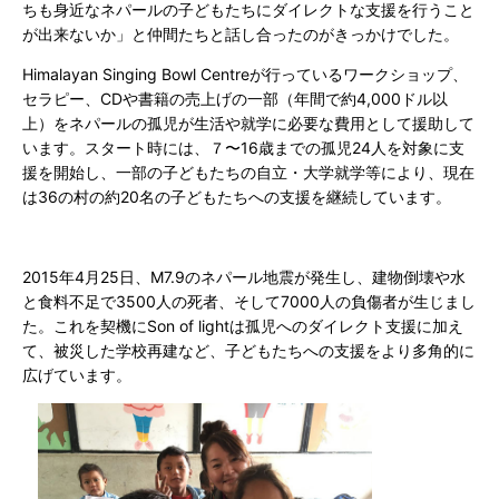
ちも身近なネパールの子どもたちにダイレクトな支援を行うこと
が出来ないか」と仲間たちと話し合ったのがきっかけでした。
Himalayan Singing Bowl Centre
が行っているワークショップ、
セラピー、
CD
や書籍の売上げの一部（年間で約
4,000
ドル以
上）をネパールの孤児が生活や就学に必要な費用として援助して
います。スタート時には、７〜
16
歳までの孤児
24
人を対象に支
援を開始し、一部の子どもたちの自立・大学就学等により、現在
は36の村の約
20
名の子どもたちへの支援を継続しています。
2015
年
4
月
25
日、
M7.9
のネパール地震が発生し、建物倒壊や水
と食料不足で3500人の死者、そして7000人の負傷者が生じまし
た。これを契機にS
on of lightは
孤児へのダイレクト支援に加え
て、被災した学校再建など、子どもたちへの支援をより多角的に
広げています。