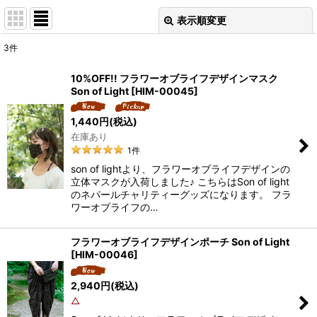
表示順変更
閉じる
3
件
表示数
:
10%OFF!! フラワーオブライフデザインマスク
Son of Light
[
HIM-00045
]
並び順
:
1,440
円
(税込)
在庫あり
絞り込む
1
件
son of lightより、フラワーオブライフデザインの
立体マスクが入荷しました♪ こちらはSon of light
のネパールチャリティーグッズになります。 フラ
ワーオブライフの…
フラワーオブライフデザインポーチ Son of Light
[
HIM-00046
]
2,940
円
(税込)
△