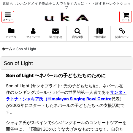
素晴らしいハンドメイド作品を１人でも多くの人に・・・旅するセレクトショッ
プ
メニュー
カート
カテゴリ
マイページ
問い合わせ
商品検索
ご利用案内
関連ページ
ホーム
>
Son of Light
Son of Light
Son of Light 〜ネパールの子どもたちのために
Son of Light (
サンオブライト
:
光の子どもたち
)
は、ネパール在
住のシンギングボールセラピーの世界的第一人者である
サンタ・
ラトナ・シャキア氏
（
Himalayan Singing Bowl Centre
代表）
が
2003
年にスタートしたネパールの子どもたちへの支援活動で
す。
シャキア氏がスペインでシンギングボールのコンサートツアーを
開催中に、「国際NGOのような大げさなものではなく、自分た