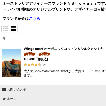
オーストラリアデザイナーズブランド☆Ｓｈｏｖａｖａです
トライバル模様のオリジナルプリントや、デザイナー自ら描
ブランド紹介は
こちら
1
件
表示数
:
Wings scarf オーガニックコットン＆シルクカシミヤ 
並び順
:
10,900
円
(税込)
8
件
大人気Shovavaのwings scarfが、大判ス
ます。…
お問い合わせ
ホーム