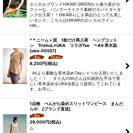
エシカルブランドHIKARI GREENから後ろ姿がセ
クシーな、バンブーライクラ素材のスパイダータ
ンクが入荷！！HIKARIらしさ満点のとっても美し
いタンク。こちらはHIKARIのエシカルライン
HIK…
*＊ニーム＋泥 1枚だけ再入荷 ヘンプコット
ン TrishuL×UKA コラボTee 〜Ati 草木染
[
uka-00501
]
8,250
円
(税込)
Atiより素敵な草木染めTeeシャツが入荷いたしま
した！！ タイ人のAtiさんは伝統的な手法で美
しい草木染めをUKA当初より提供してくれていま
す。お手に…
1点物 べんがら染めスリットワンピース まんだ
らや [ブランド直送]
28,000
円
(税込)
△