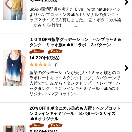
ukAの環境配慮を考えた Live with natureライン
よりヘンプコットン製ukAオリジナルのタンクト
ップ２サイズで入荷しました。 左：ボタニカル染
ーすみくろ(竹炭) …
１０％OFF!藍染グラデーション ヘンプキャミ＆
タンク ミャオ族×ukAコラボ ３パターン
14,220
円
(税込)
1
件
藍染のグラデーションが美しい！ミャオ族とのコ
ラボレートキャミ＆タンクトップ、３パターンで
入荷です。左から＊タンクトップ ＊レイサーバ
ックタンク ＊２ラインキャミソール ukAのオ
リジナルヘンプコットン…
20%OFF!! ボタニカル染めも入荷！ヘンプコット
ン 2ラインキャミソール ８パターン３サイズ
ukAオリジナル
3,840
円
(税込)