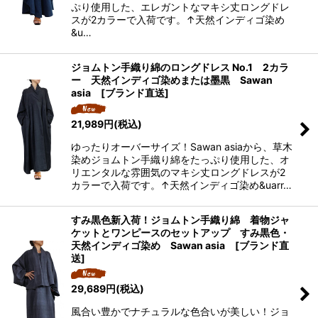
ぷり使用した、エレガントなマキシ丈ロングドレ
スが2カラーで入荷です。↑天然インディゴ染め
&u…
ジョムトン手織り綿のロングドレス No.1 2カラ
ー 天然インディゴ染めまたは墨黒 Sawan
asia [ブランド直送]
21,989
円
(税込)
ゆったりオーバーサイズ！Sawan asiaから、草木
染めジョムトン手織り綿をたっぷり使用した、オ
リエンタルな雰囲気のマキシ丈ロングドレスが2
カラーで入荷です。↑天然インディゴ染め&uarr…
すみ黒色新入荷！ジョムトン手織り綿 着物ジャ
ケットとワンピースのセットアップ すみ黒色・
天然インディゴ染め Sawan asia [ブランド直
送]
29,689
円
(税込)
風合い豊かでナチュラルな色合いが美しい！ジョ