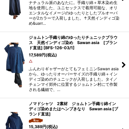
ナチュラル派のあなたに。手織り綿＋草木染め生
地を使用した、ユニセックスで着用可能な、オリ
エンタルなイメージのゆったりとしたプルオーバ
ーが2カラーで入荷しました。↑天然インディゴ染
め&uarr…
ジョムトン手織り綿のゆったりチュニックブラウ
ス 天然インディゴ染め Sawan asia [ブラン
ド直送]
[
BFS-126-03/1
]
17,589
円
(税込)
△
ふんわりギャザーがとてもフェミニンSawan asia
から、ゆったりオーバーサイズの手織り綿＋イン
ディゴ染めのチュニックが入荷しました。タイ／
チェンマイ郊外に位置するジョムトン村にて作製
される繊細で、…
ノマドシャツ 2素材 ジョムトン手織り綿イン
ディゴ染めまたはヘンプきなり Sawan asia [ブ
ランド直送]
15,389
円
(税込)