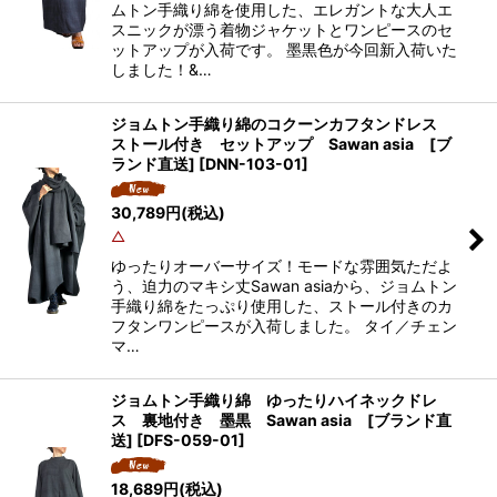
ムトン手織り綿を使用した、エレガントな大人エ
スニックが漂う着物ジャケットとワンピースのセ
ットアップが入荷です。 墨黒色が今回新入荷いた
しました！&…
ジョムトン手織り綿のコクーンカフタンドレス
ストール付き セットアップ Sawan asia [ブ
ランド直送]
[
DNN-103-01
]
30,789
円
(税込)
△
ゆったりオーバーサイズ！モードな雰囲気ただよ
う、迫力のマキシ丈Sawan asiaから、ジョムトン
手織り綿をたっぷり使用した、ストール付きのカ
フタンワンピースが入荷しました。 タイ／チェン
マ…
ジョムトン手織り綿 ゆったりハイネックドレ
ス 裏地付き 墨黒 Sawan asia [ブランド直
送]
[
DFS-059-01
]
18,689
円
(税込)