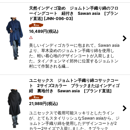
天然インディゴ染め ジョムトン手織り綿のフロ
ーイングコート 紐付き Sawan asia [ブラン
ド直送]
[
JNN-096-03
]
16,489
円
(税込)
△
美しいインディゴカラーに包まれて。Sawan asia
より、草木染めのジョムトン手織り綿を使用し
た、軽い着心地のデザインコートが入荷しまし
た。タイ／チェンマイ郊外に位置するジョムトン
村にて作製される繊…
ユニセックス ジョムトン手織り綿コサックコー
ト 2サイズ2カラー ブラックまたはインディゴ
紺 裏地付き Sawan asia [ブランド直送]
21,989
円
(税込)
ユニセックスで着用可能スッキリとしたライン
が、とてもスタイリッシュなSawan asiaから、ジ
ョムトン手織り綿を使用したデザインコートが2
カラー2サイズで入荷しました。↑ブラック