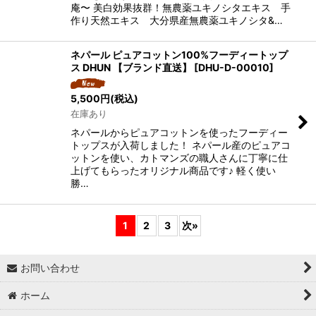
庵〜 美白効果抜群！無農薬ユキノシタエキス 手
作り天然エキス 大分県産無農薬ユキノシタ&…
ネパール ピュアコットン100%フーディートップ
ス DHUN 【ブランド直送】
[
DHU-D-00010
]
5,500
円
(税込)
在庫あり
ネパールからピュアコットンを使ったフーディー
トップスが入荷しました！ ネパール産のピュアコ
ットンを使い、カトマンズの職人さんに丁寧に仕
上げてもらったオリジナル商品です♪ 軽く使い
勝…
1
2
3
次
»
お問い合わせ
ホーム