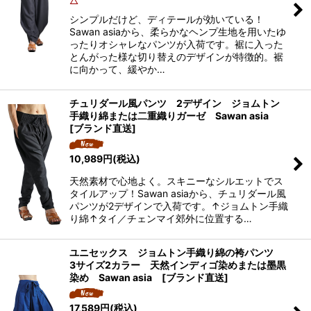
△
シンプルだけど、ディテールが効いている！
Sawan asiaから、柔らかなヘンプ生地を用いたゆ
ったりオシャレなパンツが入荷です。裾に入った
とんがった様な切り替えのデザインが特徴的。裾
に向かって、緩やか…
チュリダール風パンツ 2デザイン ジョムトン
手織り綿または二重織りガーゼ Sawan asia
[ブランド直送]
10,989
円
(税込)
天然素材で心地よく。スキニーなシルエットでス
タイルアップ！Sawan asiaから、チュリダール風
パンツが2デザインで入荷です。↑ジョムトン手織
り綿↑タイ／チェンマイ郊外に位置する…
ユニセックス ジョムトン手織り綿の袴パンツ
3サイズ2カラー 天然インディゴ染めまたは墨黒
染め Sawan asia [ブランド直送]
17,589
円
(税込)