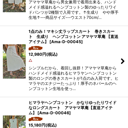
アマヤマ草庵から男女兼用で着用出来る、ハンド
メイド感溢れるヘンプコットン製のゆったりワイ
ドパンツが2種類で入荷です。↑生成り やや厚手
生地↑---商品サイズ---ウエスト70cm/…
1点のみ！マキシ丈ラップスカート 巻きスカー
ト 生成り ヘンプコットン アマヤマ草庵 【直送
アイテム】
[
Ama-D-00045
]
12,980
円
(税込)
△
シンプルだから、着回し抜群！アマヤマ草庵から
ハンドメイド感溢れるヒマラヤンヘンプコットン
製のロングの巻きスカートが1点のみ入荷です。ヒ
マラヤのエナジーたっぷり！厚手のネパールのヘ
ンプコットン生地を使っ…
ヒマラヤヘンプコットン かなりゆったりワイド
なロングスカート アマヤマ草庵【直送アイテ
ム】
[
Ama-D-00046
]
15,180
円
(税込)