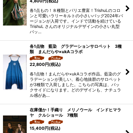
4,800
円
(税込)
各1点もの！８種類とバリエ豊富！TrishuLのコロ
ンと可愛いラリーキルトの小さいバッグ2024年バ
ージョンが入荷です。インドで活動を続けている
TrishuL さんのオリジナルデザインの小さい丸型
バッ…
各1点物 藍染 グラデーションサロペット 3種
類 まんだらや×ukAコラボ
22,800
円
(税込)
各1点物！まんだらや×ukAコラボ作品。藍染のグ
ラデーションが美しい、着心地抜群のサロペット
が3種類で入荷しました。こちらの写真は、バッ
クサイドになります。どのデザインも、ナチュラ
ル感があ…
在庫僅か！手織り メリノウール インドヒマラ
ヤ クルショール 7種類
15,400
円
(税込)