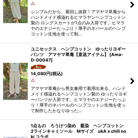
△
シンプルだから、着回し抜群！アマヤマ草庵から
ハンドメイド感溢れるヒマラヤンヘンプコットン
製の ロングスカートが1点のみ入荷です。ヒマラ
ヤのエナジーたっぷり！厚手のネパールのヘンプ
コットン生地を使って制…
ユニセックス ヘンプコットン ゆったりヨギー
パンツ アマヤマ草庵【直送アイテム】
[
Ama-
D-00047
]
14,080
円
(税込)
△
アマヤマ草庵から男女兼用で着用出来る、ハンド
メイド感溢れるヘンプコットン製の ゆったりヨギ
ーパンツが入荷です。ヒマラヤのエナジーたっぷ
り！厚手のネパールのヘンプコットン生地を使っ
て制作したかなりゆった…
1点もの ろうけつ染め 藍染 ヘンプコットン
2ラインキャミソール Mサイズ ukA x chill no
ki コラボ