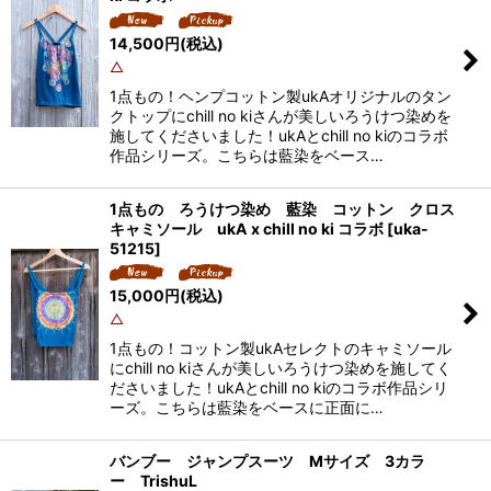
14,500
円
(税込)
△
1点もの！ヘンプコットン製ukAオリジナルのタン
クトップにchill no kiさんが美しいろうけつ染めを
施してくださいました！ukAとchill no kiのコラボ
作品シリーズ。こちらは藍染をベース…
1点もの ろうけつ染め 藍染 コットン クロス
キャミソール ukA x chill no ki コラボ
[
uka-
51215
]
15,000
円
(税込)
△
1点もの！コットン製ukAセレクトのキャミソール
にchill no kiさんが美しいろうけつ染めを施してく
ださいました！ukAとchill no kiのコラボ作品シリ
ーズ。こちらは藍染をベースに正面に…
バンブー ジャンプスーツ Mサイズ 3カラ
ー TrishuL