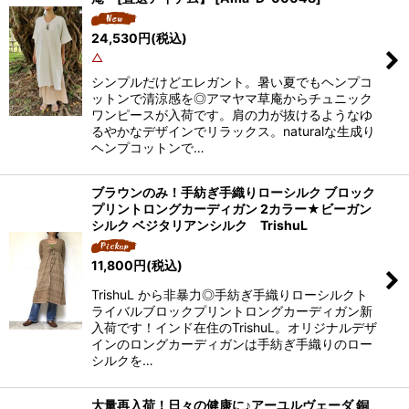
24,530
円
(税込)
△
シンプルだけどエレガント。暑い夏でもヘンプコ
ットンで清涼感を◎アマヤマ草庵からチュニック
ワンピースが入荷です。肩の力が抜けるようなゆ
るやかなデザインでリラックス。naturalな生成り
ヘンプコットンで…
ブラウンのみ！手紡ぎ手織りローシルク ブロック
プリントロングカーディガン 2カラー★ビーガン
シルク ベジタリアンシルク TrishuL
11,800
円
(税込)
TrishuL から非暴力◎手紡ぎ手織りローシルクト
ライバルブロックプリントロングカーディガン新
入荷です！インド在住のTrishuL。オリジナルデザ
インのロングカーディガンは手紡ぎ手織りのロー
シルクを…
大量再入荷！日々の健康に♪アーユルヴェーダ 銅