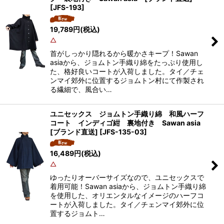
[
JFS-193
]
19,789
円
(税込)
△
首がしっかり隠れるから暖かさキープ！Sawan
asiaから、ジョムトン手織り綿をたっぷり使用し
た、格好良いコートが入荷しました。タイ／チェ
ンマイ郊外に位置するジョムトン村にて作製され
る繊細で、風合い…
ユニセックス ジョムトン手織り綿 和風ハーフ
コート インディゴ紺 裏地付き Sawan asia
[ブランド直送]
[
JFS-135-03
]
16,489
円
(税込)
△
ゆったりオーバーサイズなので、ユニセックスで
着用可能！Sawan asiaから、ジョムトン手織り綿
を使用した、オリエンタルなイメージのハーフコ
ートが入荷しました。タイ／チェンマイ郊外に位
置するジョムト…