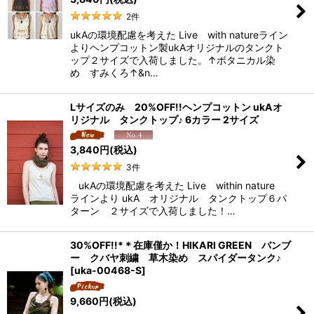
2
件
ukAの環境配慮を考えた Live with natureライン
よりヘンプコットン製ukAオリジナルのタンクト
ップ２サイズで入荷しました。↑ボタニカル染
め すみくろ↑&n…
Lサイズのみ 20%OFF!!ヘンプコットン ukAオ
リジナル タンクトップ♪ 6カラー 2サイズ
3,840
円
(税込)
3
件
ukAの環境配慮を考えた Live within nature
ラインより ukA オリジナル タンクトップ６パ
ターン ２サイズで入荷しました！…
30%OFF!!*＊在庫僅か！HIKARI GREEN バンブ
ー クバヤ刺繍 草木染め スパイダータンク♪
[
uka-00468-S
]
9,660
円
(税込)