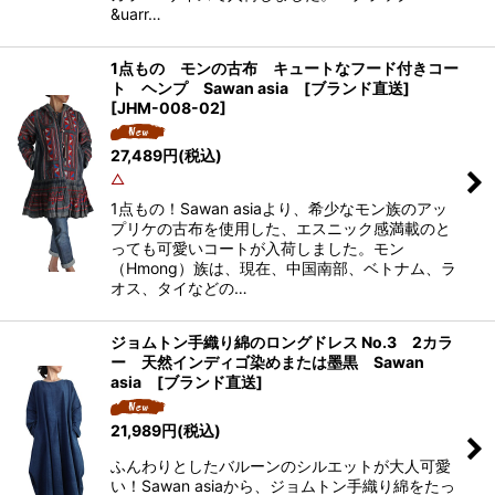
&uarr…
1点もの モンの古布 キュートなフード付きコー
ト ヘンプ Sawan asia [ブランド直送]
[
JHM-008-02
]
27,489
円
(税込)
△
1点もの！Sawan asiaより、希少なモン族のアッ
プリケの古布を使用した、エスニック感満載のと
っても可愛いコートが入荷しました。モン
（Hmong）族は、現在、中国南部、ベトナム、ラ
オス、タイなどの…
ジョムトン手織り綿のロングドレス No.3 2カラ
ー 天然インディゴ染めまたは墨黒 Sawan
asia [ブランド直送]
21,989
円
(税込)
ふんわりとしたバルーンのシルエットが大人可愛
い！Sawan asiaから、ジョムトン手織り綿をたっ