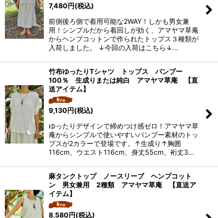
7,480
円
(税込)
前側後ろ側で着用可能な2WAY！しかも男女兼
用！シンプルだから着回しが効く、アマヤマ草庵
からヘンプコットンで作られたトップス３種類が
入荷しました。 ↓今回の入荷はこちら↓…
竹布ゆったりTシャツ トップス バンブー
100％ 生成りまたは純白 アマヤマ草庵 【直
送アイテム】
9,130
円
(税込)
ゆったりデザインで締めつけ感ゼロ！アマヤマ草
庵からシンプルで使いやすいバンブー素材のトッ
プスが2カラーで登場です。↑生成り↑胸囲
116cm、ウエスト116cm、身丈55cm、裄丈3…
麻タンクトップ ノースリーブ ヘンプコット
ン 男女兼用 2種類 アマヤマ草庵 【直送ア
イテム】
8,580
円
(税込)