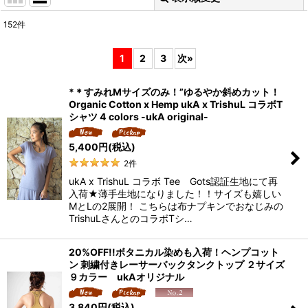
152
件
表示数
:
1
2
3
次
»
並び順
:
*＊すみれMサイズのみ！”ゆるやか斜めカット！
Organic Cotton x Hemp ukA x TrishuL コラボT
絞り込む
シャツ 4 colors -ukA original-
5,400
円
(税込)
2
件
ukA x TrishuL コラボ Tee Gots認証生地にて再
入荷★薄手生地になりました！！サイズも嬉しい
MとLの2展開！ こちらは布ナプキンでおなじみの
TrishuLさんとのコラボTシ…
20%OFF!!ボタニカル染めも入荷！ヘンプコット
ン 刺繍付きレーサーバックタンクトップ ２サイズ
９カラー ukAオリジナル
3,840
円
(税込)