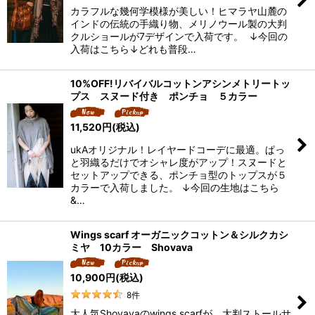
カラフルな幾何学模様が美しい！ヒマラヤ山麓の
インドの伝統の手織り物、メリノウール製の大判
クルショールが7デザインで入荷です。 ↓今回の
入荷はこちら↓どれも普段…
10%OFF!リバイバルコットンアシンメトリートッ
プス スヌード付き ポンチョ ５カラー
11,520
円
(税込)
ukAオリジナル！レイヤードコーデに最適。ぱっ
と羽織るだけでオシャレ度がアップ！スヌードと
セットアップできる、ポンチョ型のトップスが５
カラーで入荷しました。 ↓今回の生地はこちら
&…
Wings scarf オーガニックコットン＆シルクカシ
ミヤ 10カラー Shovava
10,900
円
(税込)
8
件
大人気Shovavaのwings scarfが、大判ストールサ