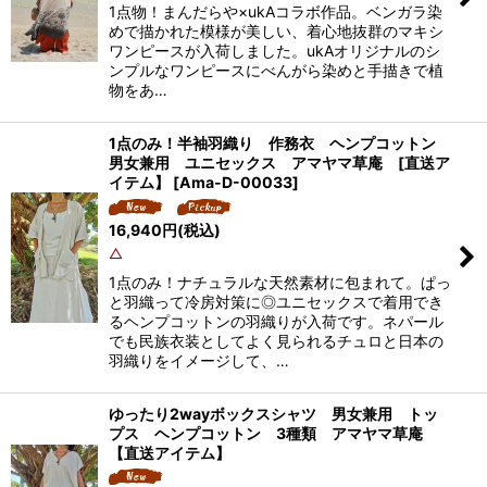
1点物！まんだらや×ukAコラボ作品。ベンガラ染
めで描かれた模様が美しい、着心地抜群のマキシ
ワンピースが入荷しました。ukAオリジナルのシ
ンプルなワンピースにべんがら染めと手描きで植
物をあ…
1点のみ！半袖羽織り 作務衣 ヘンプコットン
男女兼用 ユニセックス アマヤマ草庵 [直送ア
イテム】
[
Ama-D-00033
]
16,940
円
(税込)
△
1点のみ！ナチュラルな天然素材に包まれて。ぱっ
と羽織って冷房対策に◎ユニセックスで着用でき
るヘンプコットンの羽織りが入荷です。ネパール
でも民族衣装としてよく見られるチュロと日本の
羽織りをイメージして、…
ゆったり2wayボックスシャツ 男女兼用 トッ
プス ヘンプコットン 3種類 アマヤマ草庵
【直送アイテム】