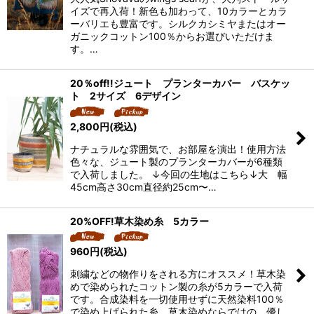
イズで再入荷！新色も加わって、10カラーとカラ
ーバリエも豊富です。シルクカシミヤまたはオー
ガニックコットン100％からお選びいただけま
す。…
20％off!!ジュート プランターカバー バスケッ
ト 2サイズ 6デザイン
2,800
円
(税込)
ナチュラルな雰囲気で、お部屋を演出！使用方法
色々な、ジュート製のプランターカバーが6種類
で入荷しました。 ↓今回の生地はこちら↓大 幅
45cm高さ30cm直径約25cm〜…
20%OFF!草木染め糸 5カラー
960
円
(税込)
刺繍などの物作りをされる方にオススメ！草木染
めで染められたコットン製の糸が5カラーで入荷
です。合成染料を一切使用せずに天然染料100％
で染め上げられた糸。草木染めならではの、優し