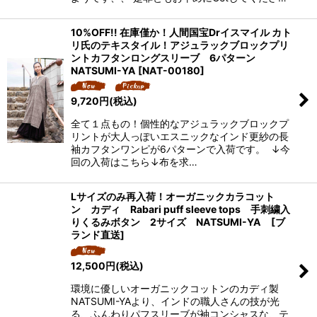
10%OFF!! 在庫僅か！人間国宝Drイスマイル カト
リ氏のテキスタイル！アジュラックブロックプリ
ントカフタンロングスリーブ 6パターン
NATSUMI-YA
[
NAT-00180
]
9,720
円
(税込)
全て１点もの！個性的なアジュラックブロックプ
リントが大人っぽいエスニックなインド更紗の長
袖カフタンワンピが6パターンで入荷です。 ↓今
回の入荷はこちら↓布を求…
Lサイズのみ再入荷！オーガニックカラコット
ン カディ Rabari puff sleeve tops 手刺繍入
りくるみボタン 2サイズ NATSUMI-YA [ブ
ランド直送]
12,500
円
(税込)
環境に優しいオーガニックコットンのカディ製
NATSUMI-YAより、インドの職人さんの技が光
る、ふんわりパフスリーブが袖コンシャスな、テ