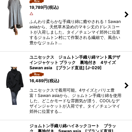
19,789
円
(税込)
△
ふんわり柔らかな手織り綿に癒やされる！Sawan
asiaから、天然草木染めのマキシ丈のドレスコー
トが入荷しました。タイ／チェンマイ郊外に位置
するジョムトン村にて作製される繊細で、風合い
豊かなジョムト…
ユニセックス ジョムトン手織り綿マント風デザ
インジャケット ブラック 裏地付き 4サイズ
Sawan asia [ブランド直送]
[
J-029
]
16,489
円
(税込)
ユニセックスで着用可能。4サイズとバリエ豊
富！Sawan asiaから、ジョムトン手織り綿を使用
した、どこかモードな雰囲気が漂う、COOLなデ
ザインジャケットが入荷です。タイ／チェンマイ
郊外に位置する…
ジョムトン手織り綿ハイネックコート ブラッ
ク 裏地付き Sawan asia [ブランド直送]