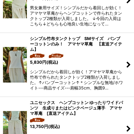
男女兼用サイズ！シンプルだから着回しが効く！
アマヤマ草庵からヘンプコットンで作られたタン
クトップ2種類が入荷しました。 ↓今回の入荷は
こちら↓どちらも心地良い生地になって…
シンプル竹布タンクトップ SMサイズ バンブ
ーコットンのみ！ アマヤマ草庵 【直送アイテ
ム】
5,830
円
(税込)
シンプルだから着回しが効く！アマヤマ草庵から
竹布で作られたタンクトップ2種類が入荷しまし
た。↑バンブーコットン↑＊シンプルな無地/ホワ
イト---商品サイズ---肩幅35cm、胸囲9…
ユニセックス ヘンプコットン ゆったりワイドパ
ンツ 生成りまたはピンクベージュ薄手 アマヤ
マ草庵 [直送アイテム】
13,750
円
(税込)