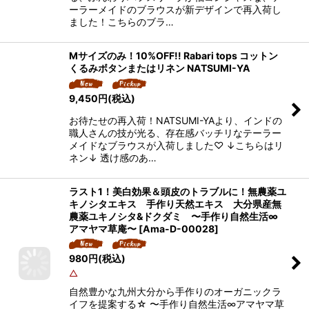
ーラーメイドのブラウスが新デザインで再入荷し
ました！こちらのブラ…
Mサイズのみ！10%OFF!! Rabari tops コットン
くるみボタンまたはリネン NATSUMI-YA
9,450
円
(税込)
お待たせの再入荷！NATSUMI-YAより、インドの
職人さんの技が光る、存在感バッチリなテーラー
メイドなブラウスが入荷しました♡ ↓こちらはリ
ネン↓ 透け感のあ…
ラスト1！美白効果＆頭皮のトラブルに！無農薬ユ
キノシタエキス 手作り天然エキス 大分県産無
農薬ユキノシタ&ドクダミ 〜手作り自然生活∞
アマヤマ草庵〜
[
Ama-D-00028
]
980
円
(税込)
△
自然豊かな九州大分から手作りのオーガニックラ
イフを提案する☆ 〜手作り自然生活∞アマヤマ草