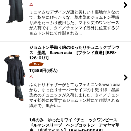
△
ミニマムなデザインが凛と美しい！裏地付きなの
で、秋冬にぴったりな、草木染めジョムトン手織
り綿をたっぷり使用した、マキシ丈のワンピース
が入荷です。タイ／チェンマイ郊外に位置するジ
ョムトン村にて作製される…
ジョムトン手織り綿のゆったりチュニックブラウ
ス 墨黒 Sawan asia [ブランド直送]
[
BFS-
126-01/1
]
17,589
円
(税込)
△
ふんわりギャザーがとてもフェミニンSawan asia
から、ゆったりオーバーサイズの手織り綿＋墨黒
染めのチュニックが入荷しました。タイ／チェン
マイ郊外に位置するジョムトン村にて作製される
繊細で、風合い…
1点のみ ゆったりワイドチュニックワンピース
ドルマンスリーブ ヘンプコットン アマヤマ草
庵 [直送アイテム】
[
Ama-D-00048
]