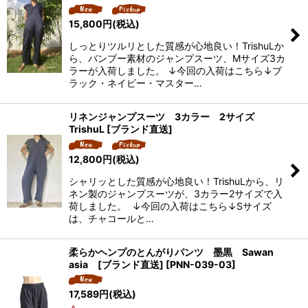
15,800
円
(税込)
しっとりツルリとした質感が心地良い！TrishuLか
ら、バンブー素材のジャンプスーツ、Mサイズ3カ
ラーが入荷しました。 ↓今回の入荷はこちら↓ブ
ラック・ネイビー・マスター…
リネンジャンプスーツ 3カラー 2サイズ
TrishuL [ブランド直送]
12,800
円
(税込)
シャリッとした質感が心地良い！TrishuLから、リ
ネン製のジャンプスーツが、3カラー2サイズで入
荷しました。 ↓今回の入荷はこちら↓Sサイズ
は、チャコールと…
柔らかヘンプのとんがりパンツ 墨黒 Sawan
asia [ブランド直送]
[
PNN-039-03
]
17,589
円
(税込)