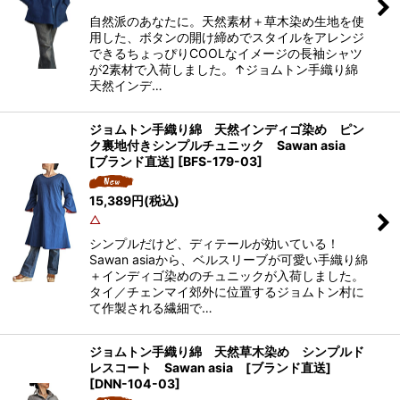
自然派のあなたに。天然素材＋草木染め生地を使
用した、ボタンの開け締めでスタイルをアレンジ
できるちょっぴりCOOLなイメージの長袖シャツ
が2素材で入荷しました。↑ジョムトン手織り綿
天然インデ…
ジョムトン手織り綿 天然インディゴ染め ピン
ク裏地付きシンプルチュニック Sawan asia
[ブランド直送]
[
BFS-179-03
]
15,389
円
(税込)
△
シンプルだけど、ディテールが効いている！
Sawan asiaから、ベルスリーブが可愛い手織り綿
＋インディゴ染めのチュニックが入荷しました。
タイ／チェンマイ郊外に位置するジョムトン村に
て作製される繊細で…
ジョムトン手織り綿 天然草木染め シンプルド
レスコート Sawan asia [ブランド直送]
[
DNN-104-03
]