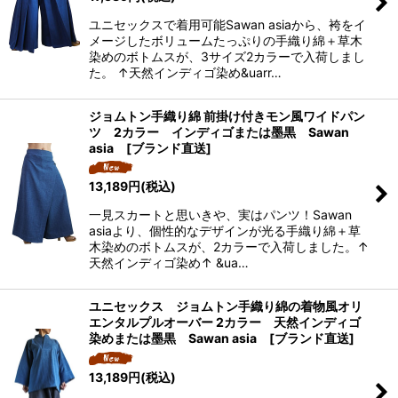
ユニセックスで着用可能Sawan asiaから、袴をイ
メージしたボリュームたっぷりの手織り綿＋草木
染めのボトムスが、3サイズ2カラーで入荷しまし
た。 ↑天然インディゴ染め&uarr…
ジョムトン手織り綿 前掛け付きモン風ワイドパン
ツ 2カラー インディゴまたは墨黒 Sawan
asia [ブランド直送]
13,189
円
(税込)
一見スカートと思いきや、実はパンツ！Sawan
asiaより、個性的なデザインが光る手織り綿＋草
木染めのボトムスが、2カラーで入荷しました。↑
天然インディゴ染め↑ &ua…
ユニセックス ジョムトン手織り綿の着物風オリ
エンタルプルオーバー 2カラー 天然インディゴ
染めまたは墨黒 Sawan asia [ブランド直送]
13,189
円
(税込)