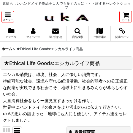
素晴らしいハンドメイド作品を１人でも多くの人に・・・旅するセレクトショッ
プ
メニュー
カート
カテゴリ
マイページ
問い合わせ
商品検索
ご利用案内
関連ページ
ホーム
>
★Ethical Life Goods:エシカルライフ商品
★Ethical Life Goods:エシカルライフ商品
エシカル消費は、環境、社会、人に優しい消費です。
持続可能な社会、環境を守れる経済活動、社会的弱者への公正適正
な配慮が実現できる社会こそ、地球上に生きるみんなが暮らしやす
い社会。
大量消費社会をもう一度見直すきっかけを作り、
世界中にハンドメイドの良さをより沢山の人に伝えて行きたい。
ukAの思いの詰まった「地球にも人にも優しい」アイテム達をセレ
クトしました。
表示順変更
閉じる