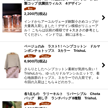
製コップ 抗菌抗ウィルス 4デザイン
2,200
円
(税込)
インドからアーユルヴェーダ銅製小さめコップが
大量再入荷しました！デザイン模様がリニューア
ル！ こちらは以前の模様です↓大きさの参考とし
てください。 インドでは、銅には水を…
ベージュのみ ラスト1！ヘンプコットン ドルマ
ンポンチョトップス 3カラー TrishuL
6,900
円
(税込)
さらりとしたヘンプコットン素材が気持ち良い！
TrishuLから、ゆったりドルマンシルエットで、着
心地抜群のトップス、３カラーでの入荷です。 ↓
今回の入荷はこちら↓どのカラ…
各1点もの ラリーキルト リバーシブル Chota
バッグ 刺し子 ランチバッグ 8種類 TrishuL