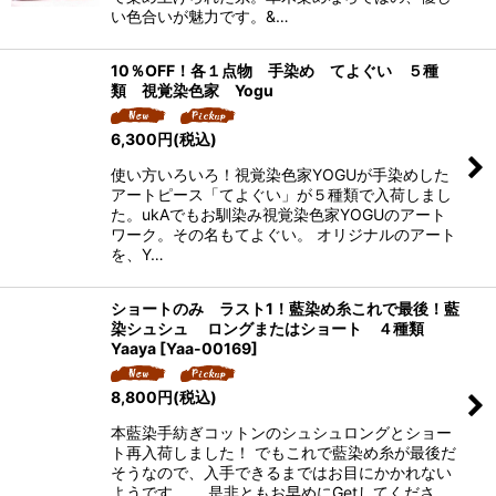
い色合いが魅力です。&…
10％OFF！各１点物 手染め てよぐい ５種
類 視覚染色家 Yogu
6,300
円
(税込)
使い方いろいろ！視覚染色家YOGUが手染めした
アートピース「てよぐい」が５種類で入荷しまし
た。ukAでもお馴染み視覚染色家YOGUのアート
ワーク。その名もてよぐい。 オリジナルのアート
を、Y…
ショートのみ ラスト1！藍染め糸これで最後！藍
染シュシュ ロングまたはショート ４種類
Yaaya
[
Yaa-00169
]
8,800
円
(税込)
本藍染手紡ぎコットンのシュシュロングとショー
ト再入荷しました！ でもこれで藍染め糸が最後だ
そうなので、入手できるまではお目にかかれない
ようです、、 是非ともお早めにGetしてくださ…