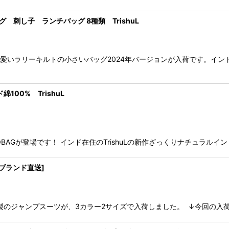
 刺し子 ランチバッグ 8種類 TrishuL
と可愛いラリーキルトの小さいバッグ2024年バージョンが入荷です。インド
00% TrishuL
ECOBAGが登場です！ インド在住のTrishuLの新作ざっくりナチュ
[ブランド直送]
ネン製のジャンプスーツが、3カラー2サイズで入荷しました。 ↓今回の入