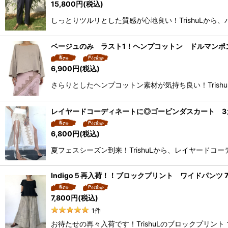
15,800
円
(税込)
しっとりツルリとした質感が心地良い！TrishuLか
ベージュのみ ラスト1！ヘンプコットン ドルマンポンチ
6,900
円
(税込)
さらりとしたヘンプコットン素材が気持ち良い！Tris
レイヤードコーディネートに◎ゴービンダスカート 3カラ
6,800
円
(税込)
夏フェスシーズン到来！TrishuLから、レイヤード
Indigo５再入荷！！ブロックプリント ワイドパンツ 7
7,800
円
(税込)
1
件
お待たせの再々入荷です！TrishuLのブロックプリント