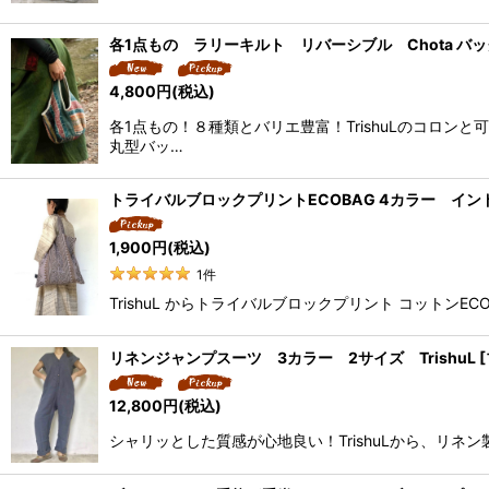
各1点もの ラリーキルト リバーシブル Chota バッグ
4,800
円
(税込)
各1点もの！８種類とバリエ豊富！TrishuLのコロン
丸型バッ…
トライバルブロックプリントECOBAG 4カラー インド綿1
1,900
円
(税込)
1
件
TrishuL からトライバルブロックプリント コットン
リネンジャンプスーツ 3カラー 2サイズ TrishuL 
12,800
円
(税込)
シャリッとした質感が心地良い！TrishuLから、リ