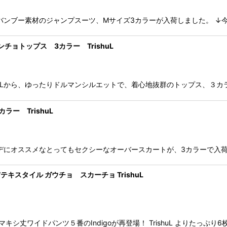
ら、バンブー素材のジャンプスーツ、Mサイズ3カラーが入荷しました。 
絞り込む
ョトップス 3カラー TrishuL
huLから、ゆったりドルマンシルエットで、着心地抜群のトップス、３カ
ー TrishuL
コーデにオススメなとってもセクシーなオーバースカートが、3カラーで入
テキスタイル ガウチョ スカーチョ TrishuL
 マキシ丈ワイドパンツ５番のIndigoが再登場！ TrishuL よりた