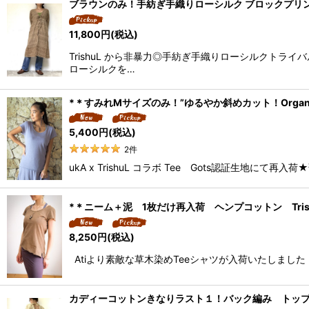
ブラウンのみ！手紡ぎ手織りローシルク ブロックプリント
11,800
円
(税込)
TrishuL から非暴力◎手紡ぎ手織りローシルクトラ
ローシルクを…
*＊すみれMサイズのみ！”ゆるやか斜めカット！Organic Cotton 
5,400
円
(税込)
2
件
ukA x TrishuL コラボ Tee Gots認証生地
*＊ニーム＋泥 1枚だけ再入荷 ヘンプコットン Trishu
8,250
円
(税込)
Atiより素敵な草木染めTeeシャツが入荷いたしまし
カディーコットンきなりラスト１！バック編み トップス 