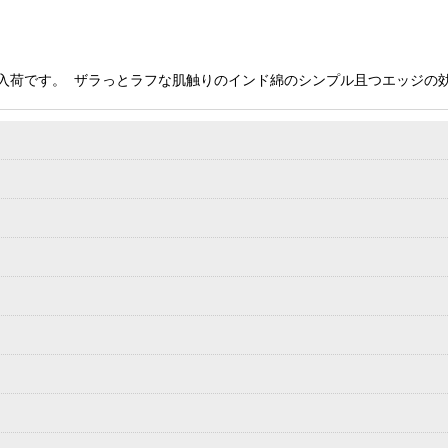
入荷です。 ザラっとラフな肌触りのインド綿のシンプル且つエッジの効