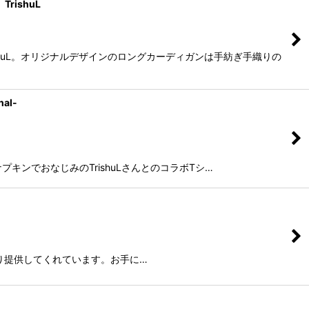
ishuL
shuL。オリジナルデザインのロングカーディガンは手紡ぎ手織りの
al-
ナプキンでおなじみのTrishuLさんとのコラボTシ…
より提供してくれています。お手に…