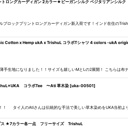
ロングカーディガン 2カラー★ビーガンシルク ベジタリアンシルク Tr
イバルブロックプリントロングカーディガン新入荷です！インド在住のTri
x Hemp ukA x TrishuL コラボTシャツ 4 colors -ukA origin
にて再入荷★薄手生地になりました！！サイズも嬉しいMとLの2展開！ こちらは布
L×UKA コラボTee 〜Ati 草木染
[
uka-00501
]
た！！ タイ人のAtiさんは伝統的な手法で美しい草木染めをUKA当初
★7カラー各一点 フリーサイズ TrishuL