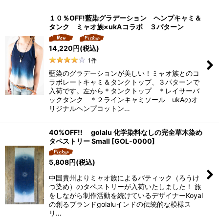
表示数
:
１０％OFF!藍染グラデーション ヘンプキャミ＆
タンク ミャオ族×ukAコラボ ３パターン
並び順
:
14,220
円
(税込)
絞り込む
1
件
藍染のグラデーションが美しい！ミャオ族とのコ
ラボレートキャミ＆タンクトップ、３パターンで
入荷です。左から＊タンクトップ ＊レイサーバ
ックタンク ＊２ラインキャミソール ukAのオ
リジナルヘンプコットン…
40%OFF!! golalu 化学染料なしの完全草木染め
タペストリー Small
[
GOL-0000
]
5,808
円
(税込)
中国貴州よりミャオ族によるバティック（ろうけ
つ染め）のタペストリーが入荷いたしました！ 旅
をしながら制作活動を続けているデザイナーKoyal
の創るブランドgolaluインドの伝統的な模様ス
リ…