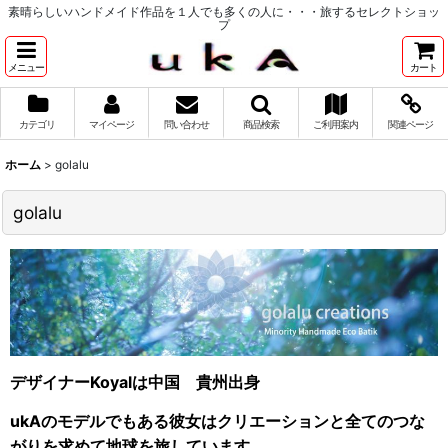
素晴らしいハンドメイド作品を１人でも多くの人に・・・旅するセレクトショッ
プ
メニュー
カート
カテゴリ
マイページ
問い合わせ
商品検索
ご利用案内
関連ページ
ホーム
>
golalu
golalu
デザイナーKoyalは中国 貴州出身
ukAのモデルでもある彼女はクリエーションと全てのつな
がりを求めて地球を旅しています。