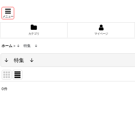
メニュー
カテゴリ
マイページ
ホーム
>
↓ 特集 ↓
↓ 特集 ↓
0
件
表示数
:
並び順
: