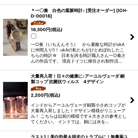
＊一〇奏 白色の葉脈時計♪ [受注オーダー]
[
ICH-
D-00018
]
16,300
円
(税込)
◯
一○奏（いちえんそう） から素敵な時計がukA
に仲間入り‼！ ukAの私たちがひとめぼれしたこ
ちらの時計☆ 日本を誇る時計職人さん一○奏さ
んの作品です。 現在ドイツに移住され制作活…
大量再入荷！日々の健康に♪アーユルヴェーダ 銅
製コップ 抗菌抗ウィルス 4デザイン
2,200
円
(税込)
インドからアーユルヴェーダ銅製小さめコップが
大量再入荷しました！デザイン模様がリニューア
ル！ こちらは以前の模様です↓大きさの参考とし
てください。 インドでは、銅には水を…
ラスト1！美白効果＆頭皮のトラブルに！無農薬ユ