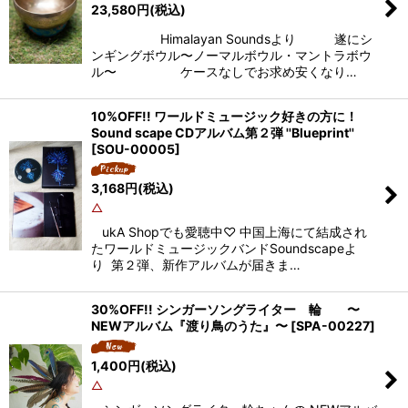
23,580
円
(税込)
Himalayan Soundsより 遂にシ
ンギングボウル〜ノーマルボウル・マントラボウ
ル〜 ケースなしでお求め安くなり…
10%OFF!! ワールドミュージック好きの方に！
Sound scape CDアルバム第２弾 ''Blueprint''
[
SOU-00005
]
3,168
円
(税込)
△
ukA Shopでも愛聴中♡ 中国上海にて結成され
たワールドミュージックバンドSoundscapeよ
り 第２弾、新作アルバムが届きま…
30%OFF!! シンガーソングライター 輪 〜
NEWアルバム『渡り鳥のうた』〜
[
SPA-00227
]
1,400
円
(税込)
△