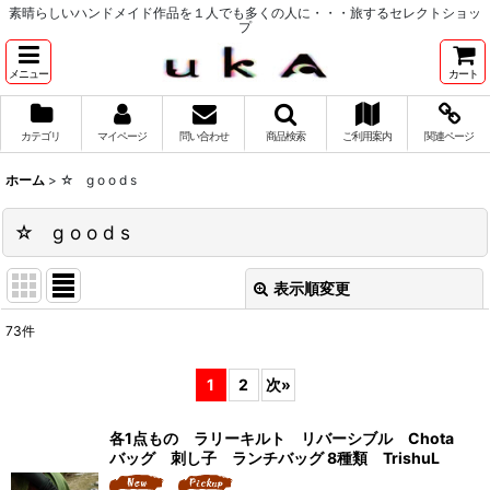
素晴らしいハンドメイド作品を１人でも多くの人に・・・旅するセレクトショッ
プ
メニュー
カート
カテゴリ
マイページ
問い合わせ
商品検索
ご利用案内
関連ページ
ホーム
>
☆ g o o d s
☆ g o o d s
表示順変更
閉じる
73
件
サブカテゴリ
:
1
2
次
»
表示数
:
各1点もの ラリーキルト リバーシブル Chota
バッグ 刺し子 ランチバッグ 8種類 TrishuL