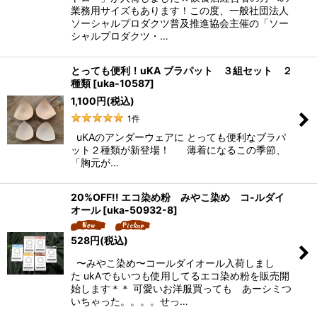
業務用サイズもあります！この度、一般社団法人
ソーシャルプロダクツ普及推進協会主催の「ソー
シャルプロダクツ・…
とっても便利！uKA ブラパット ３組セット ２
種類
[
uka-10587
]
1,100
円
(税込)
1
件
uKAのアンダーウェアに とっても便利なブラパ
ット２種類が新登場！ 薄着になるこの季節、
「胸元が…
20%OFF!! エコ染め粉 みやこ染め コ-ルダイ
オール
[
uka-50932-8
]
528
円
(税込)
〜みやこ染め〜コールダイオール入荷しまし
た ukAでもいつも使用してるエコ染め粉を販売開
始します＊＊ 可愛いお洋服買っても あーシミつ
いちゃった。。。。せっ…