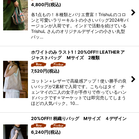
並び順
:
4,800
円
(税込)
各1点もの！８種類とバリエ豊富！TrishuLのコロ
絞り込む
ンと可愛いラリーキルトの小さいバッグ2024年バ
ージョンが入荷です。インドで活動を続けている
TrishuL さんのオリジナルデザインの小さい丸型
バッ…
ホワイトのみ ラスト1！20%OFF!! LEATHER ア
ジャストバッグ Mサイズ 2種類
7,520
円
(税込)
コットン＋レザーで高級感アップ！使い勝手の良
いバッグが2素材で入荷です。こちらはタイ チ
ェンマイの二人の女子が手作りで作っているハン
ドバックです⚪︎マーケットでは即完売してしまう
ほどの人気バック。10…
20%OFF!! 柄織りバッグ Mサイズ ４デザイン
6,240
円
(税込)