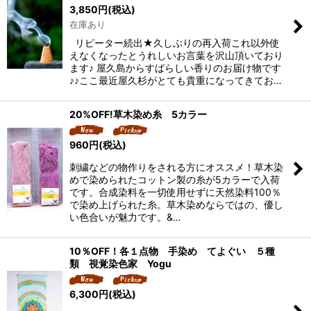
3,850
円
(税込)
在庫あり
リピーター続出★久しぶりの再入荷これ以外使
えなくなったとうれしいお言葉を沢山頂いており
ます♪ 屋久島からすばらしい香りのお届け物です
♪♪ここ最近屋久杉がとても貴重になってきてお…
20%OFF!草木染め糸 5カラー
960
円
(税込)
刺繍などの物作りをされる方にオススメ！草木染
めで染められたコットン製の糸が5カラーで入荷
です。合成染料を一切使用せずに天然染料100％
で染め上げられた糸。草木染めならではの、優し
い色合いが魅力です。&…
10％OFF！各１点物 手染め てよぐい ５種
類 視覚染色家 Yogu
6,300
円
(税込)