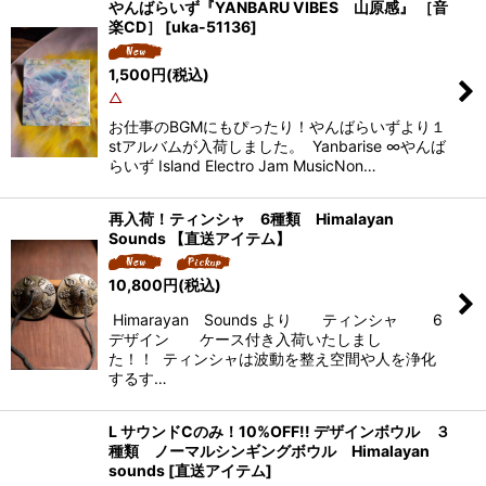
やんばらいず『YANBARU VIBES 山原感』 ［音
楽CD］
[
uka-51136
]
1,500
円
(税込)
△
お仕事のBGMにもぴったり！やんばらいずより１
stアルバムが入荷しました。 Yanbarise ∞やんば
らいず Island Electro Jam MusicNon…
再入荷！ティンシャ 6種類 Himalayan
Sounds 【直送アイテム】
10,800
円
(税込)
Himarayan Sounds より ティンシャ 6
デザイン ケース付き入荷いたしまし
た！！ ティンシャは波動を整え空間や人を浄化
するす…
L サウンドCのみ！10%OFF!! デザインボウル ３
種類 ノーマルシンギングボウル Himalayan
sounds [直送アイテム]