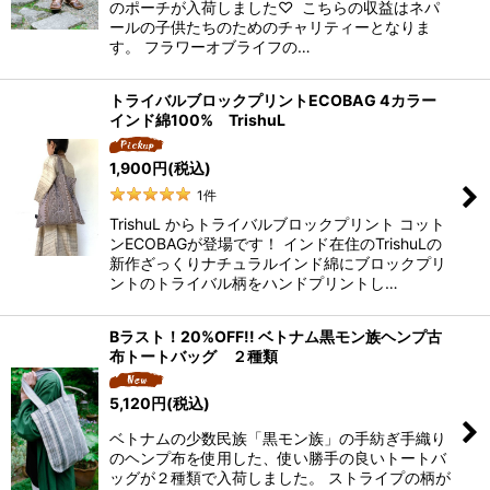
のポーチが入荷しました♡ こちらの収益はネパ
ールの子供たちのためのチャリティーとなりま
す。 フラワーオブライフの…
トライバルブロックプリントECOBAG 4カラー
インド綿100% TrishuL
1,900
円
(税込)
1
件
TrishuL からトライバルブロックプリント コット
ンECOBAGが登場です！ インド在住のTrishuLの
新作ざっくりナチュラルインド綿にブロックプリ
ントのトライバル柄をハンドプリントし…
Bラスト！20%OFF!! ベトナム黒モン族ヘンプ古
布トートバッグ ２種類
5,120
円
(税込)
ベトナムの少数民族「黒モン族」の手紡ぎ手織り
のヘンプ布を使用した、使い勝手の良いトートバ
ッグが２種類で入荷しました。 ストライプの柄が