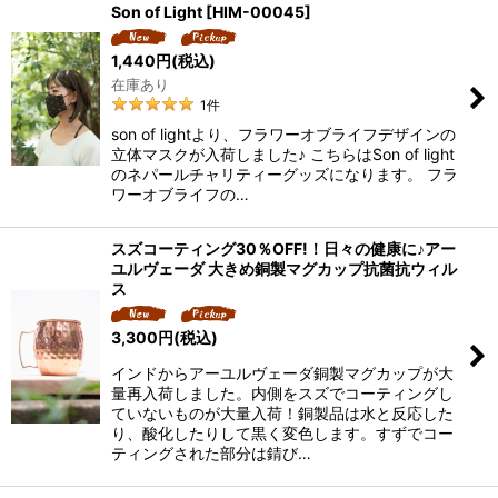
Son of Light
[
HIM-00045
]
1,440
円
(税込)
在庫あり
1
件
son of lightより、フラワーオブライフデザインの
立体マスクが入荷しました♪ こちらはSon of light
のネパールチャリティーグッズになります。 フラ
ワーオブライフの…
スズコーティング30％OFF!！日々の健康に♪アー
ユルヴェーダ 大きめ銅製マグカップ抗菌抗ウィル
ス
3,300
円
(税込)
インドからアーユルヴェーダ銅製マグカップが大
量再入荷しました。内側をスズでコーティングし
ていないものが大量入荷！銅製品は水と反応した
り、酸化したりして黒く変色します。すずでコー
ティングされた部分は錆び…