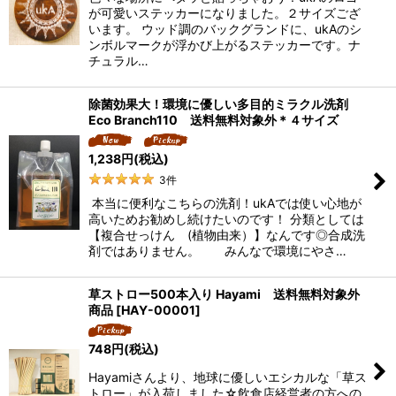
が可愛いステッカーになりました。２サイズござ
います。 ウッド調のバックグランドに、ukAのシ
ンボルマークが浮かび上がるステッカーです。ナ
チュラル…
除菌効果大！環境に優しい多目的ミラクル洗剤
Eco Branch110 送料無料対象外＊４サイズ
1,238
円
(税込)
3
件
本当に便利なこちらの洗剤！ukAでは使い心地が
高いためお勧めし続けたいのです！ 分類としては
【複合せっけん (植物由来）】なんです◎合成洗
剤ではありません。 みんなで環境にやさ…
草ストロー500本入り Hayami 送料無料対象外
商品
[
HAY-00001
]
748
円
(税込)
Hayamiさんより、地球に優しいエシカルな「草ス
トロー」が入荷しました☆飲食店経営者の方への