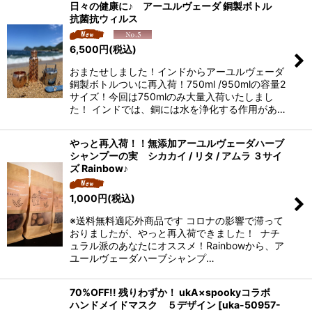
日々の健康に♪ アーユルヴェーダ 銅製ボトル
抗菌抗ウィルス
6,500
円
(税込)
おまたせしました！インドからアーユルヴェーダ
銅製ボトルついに再入荷！750ml /950mlの容量2
サイズ！今回は750mlのみ大量入荷いたしまし
た！ インドでは、銅には水を浄化する作用があ…
やっと再入荷！！無添加アーユルヴェーダハーブ
シャンプーの実 シカカイ / リタ / アムラ ３サイ
ズ Rainbow♪
1,000
円
(税込)
※送料無料適応外商品です コロナの影響で滞って
おりましたが、やっと再入荷できました！ ナチ
ュラル派のあなたにオススメ！Rainbowから、ア
ユールヴェーダハーブシャンプ…
70%OFF!! 残りわずか！ ukA×spookyコラボ
ハンドメイドマスク ５デザイン
[
uka-50957-