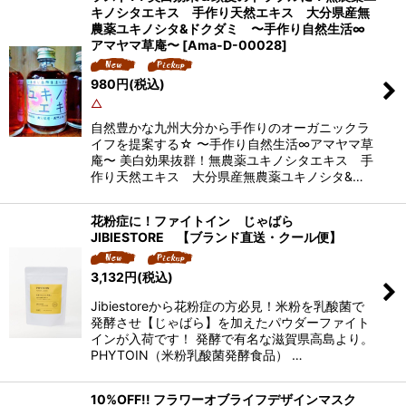
キノシタエキス 手作り天然エキス 大分県産無
農薬ユキノシタ&ドクダミ 〜手作り自然生活∞
アマヤマ草庵〜
[
Ama-D-00028
]
980
円
(税込)
△
自然豊かな九州大分から手作りのオーガニックラ
イフを提案する☆ 〜手作り自然生活∞アマヤマ草
庵〜 美白効果抜群！無農薬ユキノシタエキス 手
作り天然エキス 大分県産無農薬ユキノシタ&…
花粉症に！ファイトイン じゃばら
JIBIESTORE 【ブランド直送・クール便】
3,132
円
(税込)
Jibiestoreから花粉症の方必見！米粉を乳酸菌で
発酵させ【じゃばら】を加えたパウダーファイト
インが入荷です！ 発酵で有名な滋賀県高島より。
PHYTOIN（米粉乳酸菌発酵食品） …
10%OFF!! フラワーオブライフデザインマスク