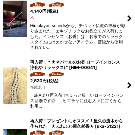
4,140
円
(税込)
△
Himalayan soundsから、チベット仏教の神様が彫
り込まれた、エキゾチックなお香立てが入荷しま
した。インセンス（お香）は、お家でのリラック
スタイムには欠かせないアイテム。普段から使用
されてい…
再入荷！＊★ネパールのお香 ロープインセンス
浄化やリラックスに
[
HIM-00041
]
2,530
円
(税込)
在庫あり
ukAより再入荷!!ちょっと珍しいロープインセン
ス登場です◎ ヒマラヤに住む人々に古くから
利用…
再入荷！プレゼントにオススメ！屋久杉流木から
作られた ★ふわふわ屋久杉香★
[
uka-51221
]