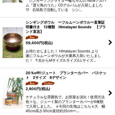
シンガーソングライター輪ちゃんの NEWアルバ
ム『渡り鳥のうた』CDアルバムが入荷しました
♡ 石垣島で活動している シン…
シンギングボウル 〜フルムーンボウル〜直筆証
明書付き 12種類 Himalayan Sounds 【ブラ
ンド直送】
59,400
円
(税込)
お待たせしました！ Himalayan Sounds より
遂にフルムーンボウルが大量再入荷いたしまし
た！ ↑左からMサイズ/Lサイズ/LLサイズ…
20％off!!ジュート プランターカバー バスケッ
ト 2サイズ 6デザイン
2,800
円
(税込)
ナチュラルな雰囲気で、お部屋を演出！使用方法
色々な、ジュート製のプランターカバーが6種類
で入荷しました。 ↓今回の生地はこちら↓大 幅
45cm高さ30cm直径約25cm〜…