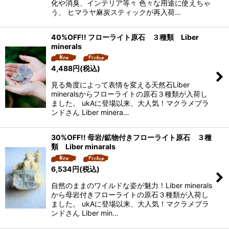
化や消臭、インテリア等々 色々な用途に使えちゃ
う、 ヒマラヤ麻炭スティックが再入荷…
40%OFF!! フローライト原石 ３種類 Liber
minerals
4,488
円
(税込)
見る角度によって表情を変える天然石Liber
mineralsからフローライトの原石３種類が入荷し
ました。 ukAに登場以来、大人気！マクラメブラ
ンドさん Liber minera…
30%OFF!! 母岩/鉱物付きフローライト原石 ３種
類 Liber minarals
6,534
円
(税込)
自然のままのワイルドな姿が魅力！Liber minerals
から母岩付きフローライトの原石３種類が入荷し
ました。 ukAに登場以来、大人気！マクラメブラ
ンドさん Liber min…