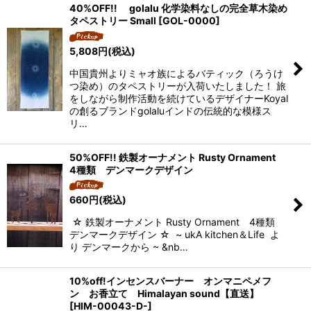
40%OFF!! golalu 化学染料なしの完全草木染め
タペストリー Small
[
GOL-0000
]
5,808
円
(税込)
中国貴州よりミャオ族によるバティック（ろうけ
つ染め）のタペストリーが入荷いたしました！ 旅
をしながら制作活動を続けているデザイナーKoyal
の創るブランドgolaluインドの伝統的な模様ス
リ…
50%OFF!! 鉄製オーナメント Rusty Ornament
4種類 デンマークデザイン
660
円
(税込)
☆ 鉄製オーナメント Rusty Ornament 4種類
デンマークデザイン ☆ ~ ukA kitchen＆Life よ
り デンマークから ~ &nb…
10%off!インセンスバーナー オンマニペメフ
ン お香立て Himalayan sound【直送】
[
HIM-00043-D-
]