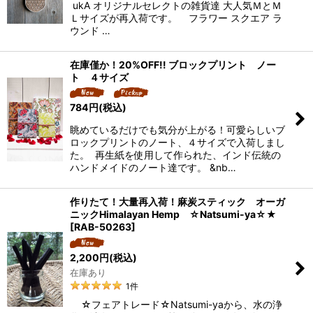
ukA オリジナルセレクトの雑貨達 大人気ＭとＭ
Ｌサイズが再入荷です。 フラワー スクエア ラ
ウンド …
在庫僅か！20%OFF!! ブロックプリント ノー
ト ４サイズ
784
円
(税込)
眺めているだけでも気分が上がる！可愛らしいブ
ロックプリントのノート、４サイズで入荷しまし
た。 再生紙を使用して作られた、インド伝統の
ハンドメイドのノート達です。 &nb…
作りたて！大量再入荷！麻炭スティック オーガ
ニックHimalayan Hemp ☆Natsumi-ya☆★
[
RAB-50263
]
2,200
円
(税込)
在庫あり
1
件
☆フェアトレード☆Natsumi-yaから、水の浄