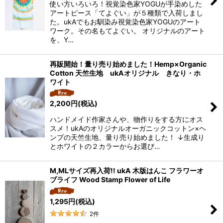
使い方いろいろ！視覚染色家YOGUが手染めした
アートピース「てよぐい」が５種類で入荷しまし
た。ukAでもお馴染み視覚染色家YOGUのアート
ワーク。その名もてよぐい。 オリジナルのアート
を、Y…
再販開始！量り売り始めました！Hemp×Organic
Cotton 天竺生地 ukAオリジナル きなり・ホ
ワイト
2,200
円
(税込)
ハンドメイド作家さんや、物作りをする方にオス
スメ！ukAのオリジナルオーガニックコットン×ヘ
ンプの天竺生地、量り売り始めました！ ↓生成り
とホワイトの２カラーからお選び…
M,MLサイズ再入荷!! ukA 木版はんこ フラワーオ
ブライフ Wood Stamp Flower of Life
1,295
円
(税込)
2
件