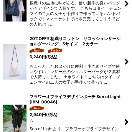
柄織りの生地に味がある、使い勝手の良いバッグ
が４デザインで入荷です。 こちらはタイ チェン
マイの二人の女子が手作りで作っているハンドバ
ックです⚪︎マーケットでは即完売してしまうほど
の人気バッ…
20%OFF!! 柄織りコットン サコッシュレザーシ
ョルダーバッグ Sサイズ ２カラー
6,240
円
(税込)
ちょっとしたお出かけに便利！小さめサイズで使
いやすい、レザー紐のショルダーバッグが２素材
で入荷しました。 ↑ホワイト↑こちらはタイ チ
ェンマイの二人の女子が手作りで作って…
フラワーオブライフデザインポーチ Son of Light
[
HIM-00046
]
2,940
円
(税込)
△
Son of Lightより、フラワーオブライフデザイン