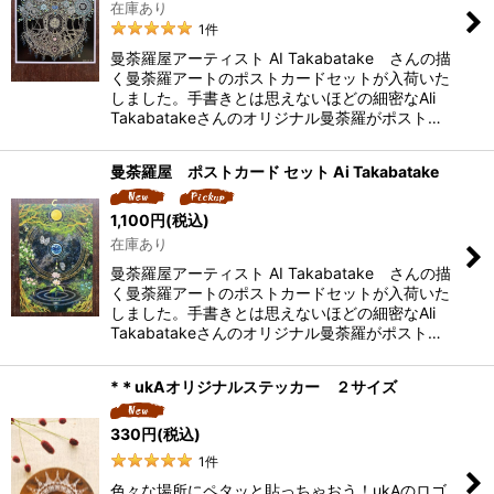
在庫あり
1
件
曼荼羅屋アーティスト AI Takabatake さんの描
く曼荼羅アートのポストカードセットが入荷いた
しました。手書きとは思えないほどの細密なAli
Takabatakeさんのオリジナル曼荼羅がポスト…
曼荼羅屋 ポストカード セット Ai Takabatake
1,100
円
(税込)
在庫あり
曼荼羅屋アーティスト AI Takabatake さんの描
く曼荼羅アートのポストカードセットが入荷いた
しました。手書きとは思えないほどの細密なAli
Takabatakeさんのオリジナル曼荼羅がポスト…
*＊ukAオリジナルステッカー ２サイズ
330
円
(税込)
1
件
色々な場所にペタッと貼っちゃおう！ukAのロゴ