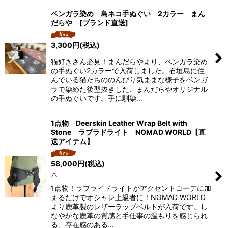
ベンガラ染め 島ネコ手ぬぐい 2カラー まん
だらや [ブランド直送]
3,300
円
(税込)
猫好きさん必見！まんだらやより、ベンガラ染め
の手ぬぐい2カラーで入荷しました。石垣島に住
んでいる猫たちののんびり気ままな様子をベンガ
ラで染めた後型抜きした、まんだらやオリジナル
の手ぬぐいです。手に馴染…
1点物 Deerskin Leather Wrap Belt with
Stone ラブラドライト NOMAD WORLD【直
送アイテム】
58,000
円
(税込)
△
1点物！ラブライドライトがアクセントコーデに加
えるだけでオシャレ上級者に！NOMAD WORLD
より鹿革製のレザーラップベルトが入荷です。し
なやかな鹿革の質感と手仕事の温もりを感じられ
る、存在感のある…