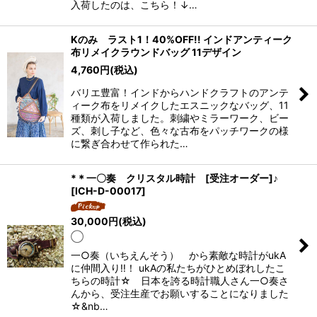
入荷したのは、こちら！↓…
Kのみ ラスト1！40%OFF!! インドアンティーク
布リメイクラウンドバッグ 11デザイン
4,760
円
(税込)
バリエ豊富！インドからハンドクラフトのアンテ
ィーク布をリメイクしたエスニックなバッグ、11
種類が入荷しました。刺繍やミラーワーク、ビー
ズ、刺し子など、色々な古布をパッチワークの様
に繋ぎ合わせて作られた…
*＊一〇奏 クリスタル時計 [受注オーダー]♪
[
ICH-D-00017
]
30,000
円
(税込)
◯
一○奏（いちえんそう） から素敵な時計がukA
に仲間入り‼！ ukAの私たちがひとめぼれしたこ
ちらの時計☆ 日本を誇る時計職人さん一○奏さ
んから、受注生産でお願いすることになりました
☆&nb…