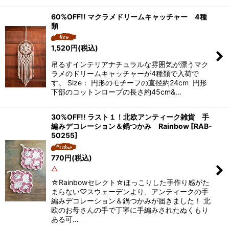
60%OFF!! マクラメドリームキャッチャー 4種
類
1,520
円
(税込)
吊るすインテリアナチュラルな雰囲気が漂うマク
ラメのドリームキャッチャーが4種類で入荷で
す。 Size： 円形のモチーフの直径約24cm 円形
下部のコットンロープの長さ約45cm&…
30%OFF!! ラスト１！北欧アンティーク雑貨 手
編みデコレーション＆鍋つかみ Rainbow
[
RAB-
50255
]
770
円
(税込)
△
☆Rainbowセレクト☆ほっこりした手作り感がた
まらない♡スウェーデンより、アンティークの手
編みデコレーション＆鍋つかみが届きました！ 北
欧のお母さんの手で丁寧に手編みされたぬくもり
ある可…