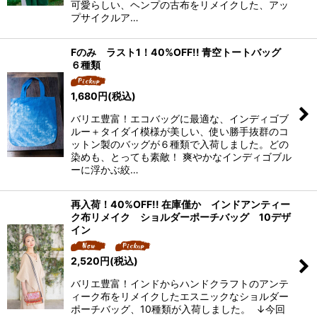
可愛らしい、ヘンプの古布をリメイクした、アッ
プサイクルア…
Fのみ ラスト1！40%OFF!! 青空トートバッグ
６種類
1,680
円
(税込)
バリエ豊富！エコバッグに最適な、インディゴブ
ルー＋タイダイ模様が美しい、使い勝手抜群のコ
ットン製のバッグが６種類で入荷しました。どの
染めも、とっても素敵！ 爽やかなインディゴブル
ーに浮かぶ絞…
再入荷！40%OFF!! 在庫僅か インドアンティー
ク布リメイク ショルダーポーチバッグ 10デザ
イン
2,520
円
(税込)
バリエ豊富！インドからハンドクラフトのアンテ
ィーク布をリメイクしたエスニックなショルダー
ポーチバッグ、10種類が入荷しました。 ↓今回