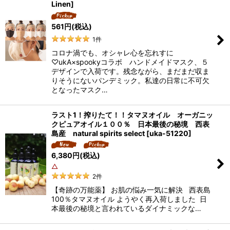
Linen
]
561
円
(税込)
1
件
コロナ渦でも、オシャレ心を忘れすに
♡ukA×spookyコラボ ハンドメイドマスク、５
デザインで入荷です。残念ながら、まだまだ収ま
りそうにないパンデミック。私達の日常に不可欠
となったマスク…
ラスト1！搾りたて！！タマヌオイル オーガニッ
クピュアオイル１００％ 日本最後の秘境 西表
島産 natural spirits select
[
uka-51220
]
6,380
円
(税込)
△
2
件
【奇跡の万能薬】 お肌の悩み一気に解決 西表島
100％タマヌオイル ようやく再入荷しました 日
本最後の秘境と言われているダイナミックな…