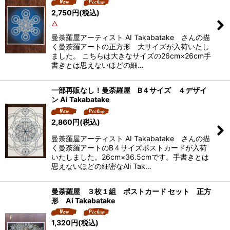
2,750
円
(税込)
△
曼荼羅屋アーティスト AI Takabatake さんの描
く曼荼羅アートの正方形 大サイズが入荷いたし
ました。 こちらは大きなサイズの26cm×26cm手
書きとは思えないほどの細…
一部再販なし！曼荼羅屋 B４サイズ ４デザイ
ン Ai Takabatake
2,860
円
(税込)
曼荼羅屋アーティスト AI Takabatake さんの描
く曼荼羅アートのB４サイズポストカードが入荷
いたしました。26cm×36.5cmです。手書きとは
思えないほどの細密なAli Tak…
曼荼羅屋 ３枚１組 ポストカード セット 正方
形 Ai Takabatake
1,320
円
(税込)