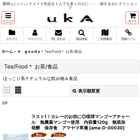
素晴らしいハンドメイド作品を１人でも多くの人に・・・旅するセレクトショッ
プ
メニュー
カート
カテゴリ
マイページ
問い合わせ
商品検索
ご利用案内
関連ページ
ホーム
>
☆ g o o d s
>
Tea/Food＊ お茶/食品
Tea/Food＊ お茶/食品
ほっこり系ナチュラルな飲み物＆食品
表示順変更
閉じる
3
件
表示数
:
ラスト1！カレーのお供に◎琉球マンゴーアチャー
ル 無農薬マンゴー使用 内容量120g 無添加
並び順
:
発酵 保存食 アマヤマ草庵
[
ama-D-00030
]