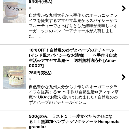
840
円
(税込)
絞り込む
×
自然豊かな九州大分から手作りのオーガニックラ
イフを提案するアマヤマ草庵からスパイシーかつ
フルーティーでさっぱりとした酸味が美味しいオ
ーガニックのマンゴーアチャールが入荷しまし
た。 …
10％OFF！自然農のゆずとハーブのアチャール
(インド風スパイシーなお漬物) 〜手作り自然
生活∞アマヤマ草庵〜 送料無料適応外
[
Ama-
00027
]
756
円
(税込)
×
自然豊かな九州大分から手作りのオーガニックラ
イフを提案する☆ 〜手作り自然生活∞アマヤマ草
庵〜 UKAでお取り扱いはじめました♪ 自然農のゆ
ずとハーブのアチャール(イン…
500gのみ ラスト１！一度食べたらクセにな
る！！無添加ヘンプナッツグラノーラ Hemp nuts
granola♪