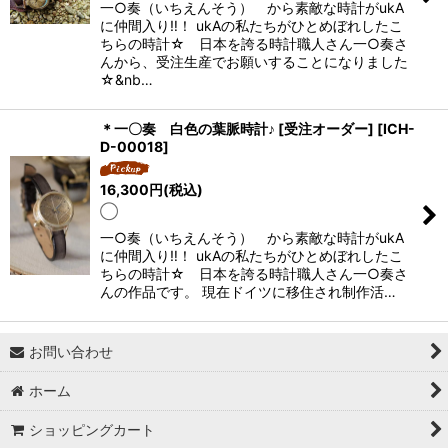
一○奏（いちえんそう） から素敵な時計がukA
に仲間入り‼！ ukAの私たちがひとめぼれしたこ
ちらの時計☆ 日本を誇る時計職人さん一○奏さ
んから、受注生産でお願いすることになりました
☆&nb…
＊一〇奏 白色の葉脈時計♪ [受注オーダー]
[
ICH-
D-00018
]
16,300
円
(税込)
◯
一○奏（いちえんそう） から素敵な時計がukA
に仲間入り‼！ ukAの私たちがひとめぼれしたこ
ちらの時計☆ 日本を誇る時計職人さん一○奏さ
んの作品です。 現在ドイツに移住され制作活…
お問い合わせ
ホーム
ショッピングカート