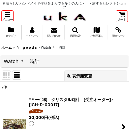
素晴らしいハンドメイド作品を１人でも多くの人に・・・旅するセレクトショッ
プ
メニュー
カート
カテゴリ
マイページ
問い合わせ
商品検索
ご利用案内
関連ページ
ホーム
>
☆ g o o d s
>
Watch ＊ 時計
Watch ＊ 時計
表示順変更
閉じる
2
件
表示数
:
*＊一〇奏 クリスタル時計 [受注オーダー]♪
[
ICH-D-00017
]
並び順
:
30,000
円
(税込)
◯
絞り込む