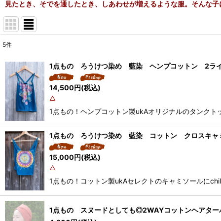
見たとき、そでを通したとき、しあわせが増えるような服。そんな子
5
件
表示数
:
1点もの ろうけつ染め 藍染 ヘンプコットン 2ラインキャミ
並び順
:
14,500
円
(税込)
△
1点もの！ヘンプコットン製ukAオリジナルのタンクトップに
1点もの ろうけつ染め 藍染 コットン クロスキャミソール u
15,000
円
(税込)
△
1点もの！コットン製ukAセレクトのキャミソールにchil
1点もの スヌードとしても◎2WAYコットンヘアターバン 茜染