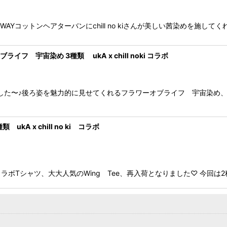
コットンヘアターバンにchill no kiさんが美しい茜染めを施してくれまし
 宇宙染め 3種類 ukA x chill noki コラボ
が届きました〜♪後ろ姿を魅力的に見せてくれるフラワーオブライフ 宇宙染
 ukA x chill no ki コラボ
AのコラボTシャツ、大大人気のWing Tee、再入荷となりました♡ 今回は