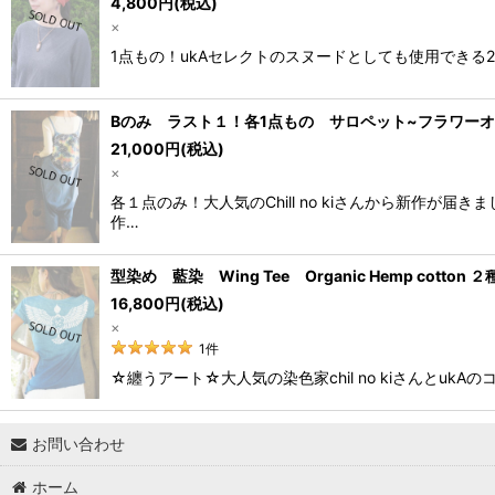
4,800
円
(税込)
×
1点もの！ukAセレクトのスヌードとしても使用できる2WAY
Bのみ ラスト１！各1点もの サロペット~フラワーオブライフ
21,000
円
(税込)
×
各１点のみ！大人気のChill no kiさんから新作
作…
型染め 藍染 Wing Tee Organic Hemp cotton ２種類
16,800
円
(税込)
×
1
件
☆纏うアート☆大人気の染色家chil no kiさんとuk
お問い合わせ
ホーム