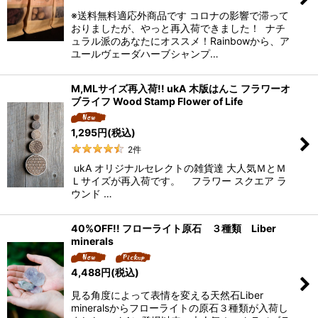
※送料無料適応外商品です コロナの影響で滞って
おりましたが、やっと再入荷できました！ ナチ
ュラル派のあなたにオススメ！Rainbowから、ア
ユールヴェーダハーブシャンプ…
M,MLサイズ再入荷!! ukA 木版はんこ フラワーオ
ブライフ Wood Stamp Flower of Life
1,295
円
(税込)
2
件
ukA オリジナルセレクトの雑貨達 大人気ＭとＭ
Ｌサイズが再入荷です。 フラワー スクエア ラ
ウンド …
40%OFF!! フローライト原石 ３種類 Liber
minerals
4,488
円
(税込)
見る角度によって表情を変える天然石Liber
mineralsからフローライトの原石３種類が入荷し