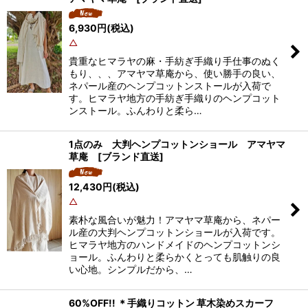
6,930
円
(税込)
△
貴重なヒマラヤの麻・手紡ぎ手織り手仕事のぬく
もり、、、アマヤマ草庵から、使い勝手の良い、
ネパール産のヘンプコットンストールが入荷で
す。ヒマラヤ地方の手紡ぎ手織りのヘンプコット
ンストール。ふんわりと柔ら…
1点のみ 大判ヘンプコットンショール アマヤマ
草庵 [ブランド直送]
12,430
円
(税込)
△
素朴な風合いが魅力！アマヤマ草庵から、ネパー
ル産の大判ヘンプコットンショールが入荷です。
ヒマラヤ地方のハンドメイドのヘンプコットンシ
ョール。ふんわりと柔らかくとっても肌触りの良
い心地。シンプルだから、…
60%OFF!! ＊手織りコットン 草木染めスカーフ