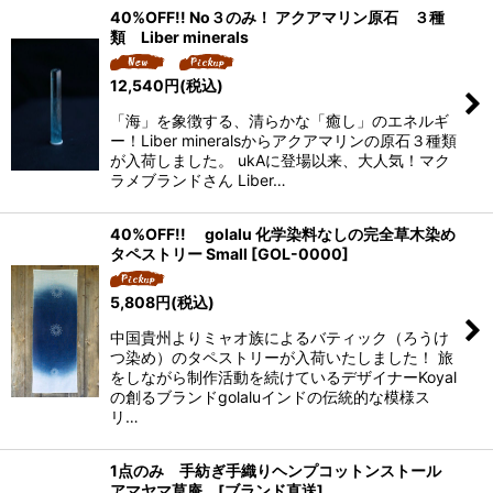
40%OFF!! No３のみ！ アクアマリン原石 ３種
類 Liber minerals
12,540
円
(税込)
「海」を象徴する、清らかな「癒し」のエネルギ
ー！Liber mineralsからアクアマリンの原石３種類
が入荷しました。 ukAに登場以来、大人気！マク
ラメブランドさん Liber…
40%OFF!! golalu 化学染料なしの完全草木染め
タペストリー Small
[
GOL-0000
]
5,808
円
(税込)
中国貴州よりミャオ族によるバティック（ろうけ
つ染め）のタペストリーが入荷いたしました！ 旅
をしながら制作活動を続けているデザイナーKoyal
の創るブランドgolaluインドの伝統的な模様ス
リ…
1点のみ 手紡ぎ手織りヘンプコットンストール
アマヤマ草庵 [ブランド直送]