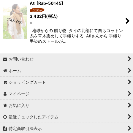
Ati
[
Rab-50145
]
3,432
円
(税込)
×
地球からの 贈り物 タイの北部にて自らコットン
糸を草木染めして手織りする Atiさんから 手織り
手染めストールが…
お問い合わせ
ホーム
ショッピングカート
マイページ
お気に入り
最近チェックしたアイテム
特定商取引法表示