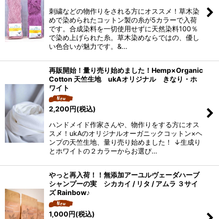
刺繍などの物作りをされる方にオススメ！草木染
絞り込む
めで染められたコットン製の糸が5カラーで入荷
です。合成染料を一切使用せずに天然染料100％
で染め上げられた糸。草木染めならではの、優し
い色合いが魅力です。&…
再販開始！量り売り始めました！Hemp×Organic
Cotton 天竺生地 ukAオリジナル きなり・ホ
ワイト
2,200
円
(税込)
ハンドメイド作家さんや、物作りをする方にオス
スメ！ukAのオリジナルオーガニックコットン×ヘ
ンプの天竺生地、量り売り始めました！ ↓生成り
とホワイトの２カラーからお選び…
やっと再入荷！！無添加アーユルヴェーダハーブ
シャンプーの実 シカカイ / リタ / アムラ ３サイ
ズ Rainbow♪
1,000
円
(税込)