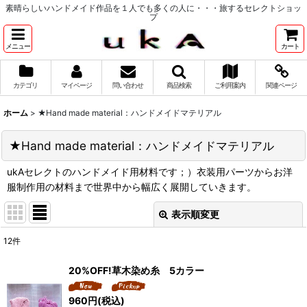
素晴らしいハンドメイド作品を１人でも多くの人に・・・旅するセレクトショッ
プ
メニュー
カート
カテゴリ
マイページ
問い合わせ
商品検索
ご利用案内
関連ページ
ホーム
>
★Hand made material：ハンドメイドマテリアル
★Hand made material：ハンドメイドマテリアル
ukAセレクトのハンドメイド用材料です；）衣装用パーツからお洋
服制作用の材料まで世界中から幅広く展開していきます。
表示順変更
閉じる
12
件
表示数
:
20%OFF!草木染め糸 5カラー
並び順
:
960
円
(税込)