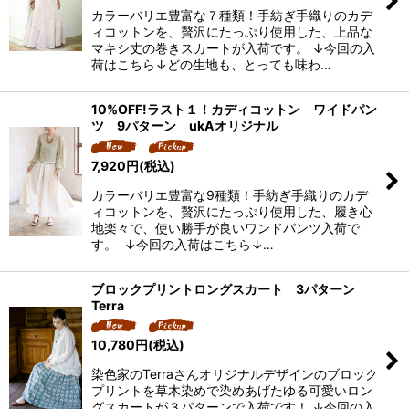
カラーバリエ豊富な７種類！手紡ぎ手織りのカデ
ィコットンを、贅沢にたっぷり使用した、上品な
マキシ丈の巻きスカートが入荷です。 ↓今回の入
荷はこちら↓どの生地も、とっても味わ…
10%OFF!ラスト１！カディコットン ワイドパン
ツ 9パターン ukAオリジナル
7,920
円
(税込)
カラーバリエ豊富な9種類！手紡ぎ手織りのカデ
ィコットンを、贅沢にたっぷり使用した、履き心
地楽々で、使い勝手が良いワンドパンツ入荷で
す。 ↓今回の入荷はこちら↓…
ブロックプリントロングスカート 3パターン
Terra
10,780
円
(税込)
染色家のTerraさんオリジナルデザインのブロック
プリントを草木染めで染めあげたゆる可愛いロン
グスカートが３パターンで入荷です！ ↓今回の入