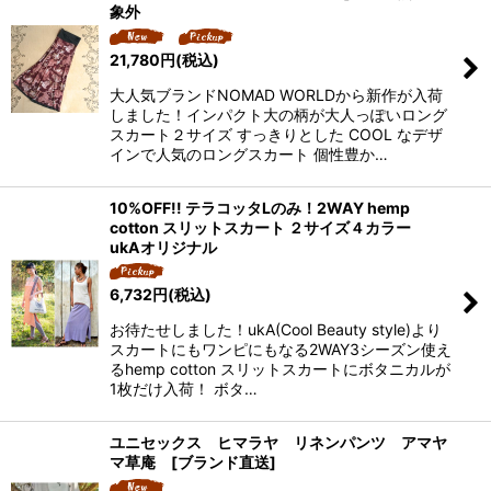
象外
21,780
円
(税込)
大人気ブランドNOMAD WORLDから新作が入荷
しました！インパクト大の柄が大人っぽいロング
スカート２サイズ すっきりとした COOL なデザ
インで人気のロングスカート 個性豊か…
10%OFF!! テラコッタLのみ！2WAY hemp
cotton スリットスカート ２サイズ４カラー
ukAオリジナル
6,732
円
(税込)
お待たせしました！ukA(Cool Beauty style)より
スカートにもワンピにもなる2WAY3シーズン使え
るhemp cotton スリットスカートにボタニカルが
1枚だけ入荷！ ボタ…
ユニセックス ヒマラヤ リネンパンツ アマヤ
マ草庵 [ブランド直送]