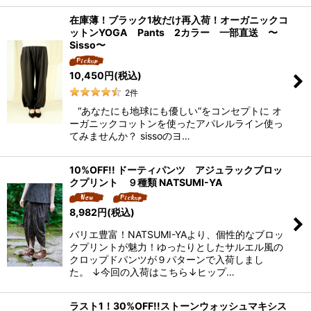
在庫薄！ブラック1枚だけ再入荷！オーガニックコ
ットンYOGA Pants 2カラー 一部直送 〜
Sisso〜
10,450
円
(税込)
2
件
“あなたにも地球にも優しい”をコンセプトに オ
ーガニックコットンを使ったアパレルライン使っ
てみませんか？ sissoのヨ…
10%OFF!! ドーティパンツ アジュラックブロッ
クプリント ９種類 NATSUMI-YA
8,982
円
(税込)
バリエ豊富！NATSUMI-YAより、個性的なブロッ
クプリントが魅力！ゆったりとしたサルエル風の
クロップドパンツが９パターンで入荷しまし
た。 ↓今回の入荷はこちら↓ヒップ…
ラスト1！30%OFF!!ストーンウォッシュマキシス