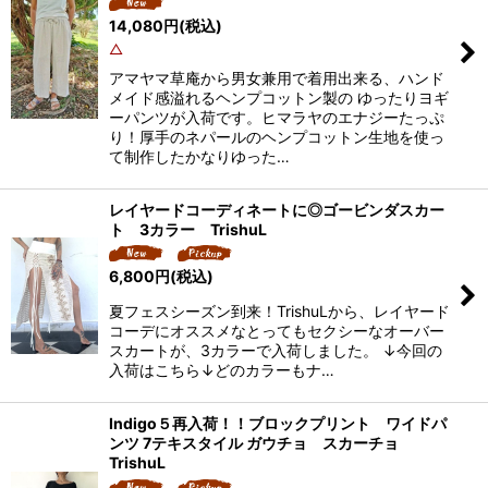
14,080
円
(税込)
△
アマヤマ草庵から男女兼用で着用出来る、ハンド
メイド感溢れるヘンプコットン製の ゆったりヨギ
ーパンツが入荷です。ヒマラヤのエナジーたっぷ
り！厚手のネパールのヘンプコットン生地を使っ
て制作したかなりゆった…
レイヤードコーディネートに◎ゴービンダスカー
ト 3カラー TrishuL
6,800
円
(税込)
夏フェスシーズン到来！TrishuLから、レイヤード
コーデにオススメなとってもセクシーなオーバー
スカートが、3カラーで入荷しました。 ↓今回の
入荷はこちら↓どのカラーもナ…
Indigo５再入荷！！ブロックプリント ワイドパ
ンツ 7テキスタイル ガウチョ スカーチョ
TrishuL