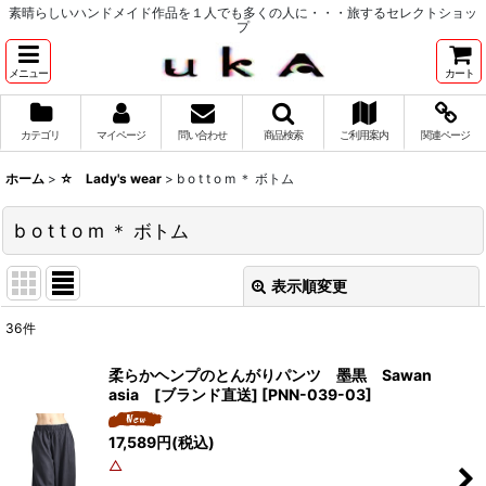
素晴らしいハンドメイド作品を１人でも多くの人に・・・旅するセレクトショッ
プ
メニュー
カート
カテゴリ
マイページ
問い合わせ
商品検索
ご利用案内
関連ページ
ホーム
>
☆ Lady's wear
>
b o t t o m ＊ ボトム
b o t t o m ＊ ボトム
表示順変更
閉じる
36
件
表示数
:
柔らかヘンプのとんがりパンツ 墨黒 Sawan
asia [ブランド直送]
[
PNN-039-03
]
並び順
:
17,589
円
(税込)
△
絞り込む