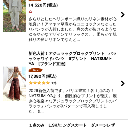
14,520
円
(税込)
△
さらりとしたヘリンボーン織りのリネン素材が心
地良い！アマヤマ草庵からユニセックスなゆった
りパンツが入荷しました。肩の力が抜けるような
ゆるやかなデザインでリラックス。。柔らかで肌
触りの良いリネンでなんと…
新色入荷！アジュラックブロックプリント パラ
ッツォワイドパンツ 9プリント NATSUMI-
YA [ブランド直送]
17,380
円
(税込)
1
件
2026新色入荷です。バリエ豊富！各１点のみ！
NATSUMI-YAより、個性的なプリントが魅力。履
き心地楽々なアジュラックブロックプリントのパ
ラッツォパンツが9パターンで再入荷しまし
た。 &…
１点のみ L.SK/ロングスカート ダメージレザ