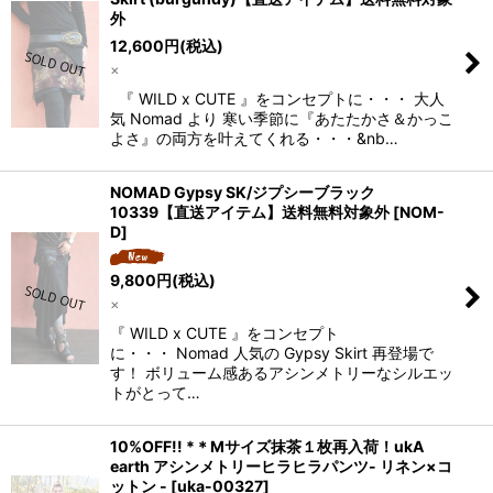
外
12,600
円
(税込)
×
『 WILD x CUTE 』をコンセプトに・・・ 大人
気 Nomad より 寒い季節に『あたたかさ＆かっこ
よさ』の両方を叶えてくれる・・・&nb…
NOMAD Gypsy SK/ジプシーブラック
10339【直送アイテム】送料無料対象外
[
NOM-
D
]
9,800
円
(税込)
×
『 WILD x CUTE 』をコンセプト
に・・・ Nomad 人気の Gypsy Skirt 再登場で
す！ ボリューム感あるアシンメトリーなシルエッ
トがとって…
10%OFF!! *＊Mサイズ抹茶１枚再入荷！ukA
earth アシンメトリーヒラヒラパンツ- リネン×コ
ットン -
[
uka-00327
]