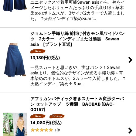
ユニセックスで着用可能Sawan asiaから、袴をイ
メージしたボリュームたっぷりの手織り綿＋草木
染めのボトムスが、3サイズ2カラーで入荷しまし
た。 ↑天然インディゴ染め&uarr…
ジョムトン手織り綿 前掛け付きモン風ワイドパン
ツ 2カラー インディゴまたは墨黒 Sawan
asia [ブランド直送]
13,189
円
(税込)
一見スカートと思いきや、実はパンツ！Sawan
asiaより、個性的なデザインが光る手織り綿＋草
木染めのボトムスが、2カラーで入荷しました。↑
天然インディゴ染め↑ &ua…
アフリカンバティック巻きスカート＆変形ターバ
ン セットアップ ５種類 BAOBAB
[
BAO-
00157
]
14,080
円
(税込)
1
件