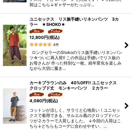
荷はこちら↓ギャザーがたっぷり…
ユニセックス リス族手縫いリネンパンツ 3カ
ラー ★SHOKO★
12,800
円
(税込)
4
件
ロングセラーのShokoのリス族手縫いリネンパン
ツ☆ついに再入荷‼ この作品は手縫いでリス族の
お母さんが 作った特別な一枚。経年変化を楽しみ
ながら大切に履き…
カーキブラウンのみ 40%OFF!! ユニセックス
クロップド丈 モンキーパンツ ２カラー
4,080
円
(税込)
コットンが涼しく、サラリと心地良い！ユニセッ
クスで着用できる、サルエル風のクロップドパン
ツが２カラーで入荷しました。 ↓今回の入荷はこ
ちら↓どちらもコーデに合わせやすい、…