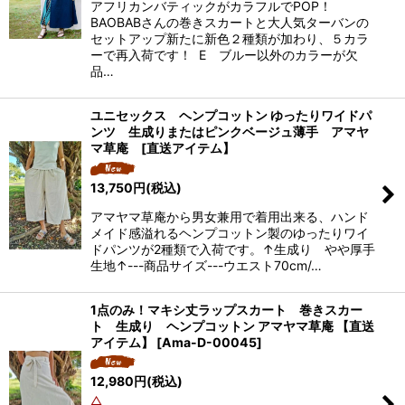
アフリカンバティックがカラフルでPOP！
BAOBABさんの巻きスカートと大人気ターバンの
セットアップ新たに新色２種類が加わり、５カラ
ーで再入荷です！ E ブルー以外のカラーが欠
品…
ユニセックス ヘンプコットン ゆったりワイドパ
ンツ 生成りまたはピンクベージュ薄手 アマヤ
マ草庵 [直送アイテム】
13,750
円
(税込)
アマヤマ草庵から男女兼用で着用出来る、ハンド
メイド感溢れるヘンプコットン製のゆったりワイ
ドパンツが2種類で入荷です。↑生成り やや厚手
生地↑---商品サイズ---ウエスト70cm/…
1点のみ！マキシ丈ラップスカート 巻きスカー
ト 生成り ヘンプコットン アマヤマ草庵 【直送
アイテム】
[
Ama-D-00045
]
12,980
円
(税込)
△