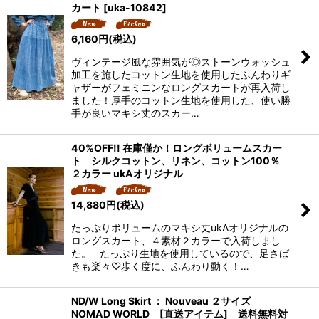
カート
[
uka-10842
]
6,160
円
(税込)
ヴィンテージ風な雰囲気が◎ストーンウォッシュ
加工を施したコットン生地を使用したふんわりギ
ャザーがフェミニンなロングスカートが再入荷し
ました！厚手のコットン生地を使用した、使い勝
手が良いマキシ丈のスカー…
40%OFF!! 在庫僅か！ロングボリュームスカー
ト シルクコットン、リネン、コットン100％
２カラー ukAオリジナル
14,880
円
(税込)
たっぷりボリュームのマキシ丈ukAオリジナルの
ロングスカート、４素材２カラーで入荷しまし
た。 たっぷり生地を使用しているので、足さば
きも楽々♡歩く度に、ふんわり動く！…
ND/W Long Skirt ： Nouveau ２サイズ
NOMAD WORLD [直送アイテム] 送料無料対