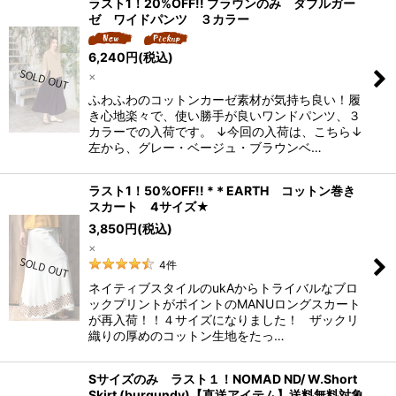
ラスト1！20%OFF!! ブラウンのみ ダブルガー
ゼ ワイドパンツ ３カラー
6,240
円
(税込)
×
ふわふわのコットンカーゼ素材が気持ち良い！履
き心地楽々で、使い勝手が良いワンドパンツ、３
カラーでの入荷です。 ↓今回の入荷は、こちら↓
左から、グレー・ベージュ・ブラウンベ…
ラスト1！50%OFF!! *＊EARTH コットン巻き
スカート 4サイズ★
3,850
円
(税込)
×
4
件
ネイティブスタイルのukAからトライバルなブロ
ックプリントがポイントのMANUロングスカート
が再入荷！！４サイズになりました！ ザックリ
織りの厚めのコットン生地をたっ…
Sサイズのみ ラスト１！NOMAD ND/ W.Short
Skirt (burgundy)【直送アイテム】送料無料対象