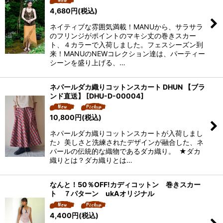
4,680
円
(税込)
ネイティブな雰囲気満載！MANUから、サラサラ
のフリンジがポイントのマキシ丈の巻きスカー
ト、４カラーで入荷しました。フェスシーズン到
来！MANUのNEWコレクション達は、パーティー
シーンを盛り上げる、…
ネパールダカ織りコットンスカート DHUN 【ブラ
ンド直送】
[
DHU-D-00004
]
10,800
円
(税込)
ネパールダカ織りコットンスカートが入荷しまし
た♪ 美しさと洗練されたデザインが融合した、ネ
パールの伝統的な織物であるダカ織り。 ★ダカ
織りとは？ダカ織りとは…
なんと！50％OFF!カディコットン 巻きスカー
ト ７パターン ukAオリジナル
4,400
円
(税込)