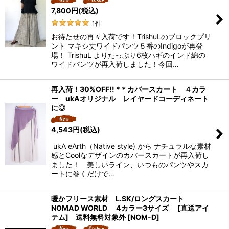
7,800
円
(税込)
1
件
お待たせの再々入荷です！TrishuLのブロックプリ
ント マキシ丈ワイドパンツ５番のIndigoが再登
場！ TrishuL よりたっぷり6枚ハギのインド綿の
ワイドパンツが再入荷しました！今回…
再入荷！30%OFF!! *＊カバースカート ４カラ
ー ukAオリジナル レイヤードコーディネート
に◎
4,543
円
(税込)
ukA eArth（Native style) から ナチュラルな素材
感とCoolなデザインのカバースカートが再入荷し
ました！ 美しいライン、いつものパンツやスカ
ートに巻くだけで…
暖かフリース素材 L.SK/ロングスカート
NOMAD WORLD 4カラー3サイズ [直送アイ
テム] 送料無料対象外
[
NOM-D
]