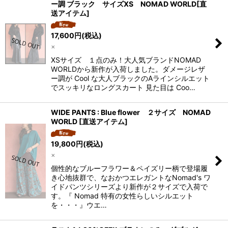
ー調 ブラック サイズXS NOMAD WORLD[直
送アイテム]
17,600
円
(税込)
×
XSサイズ １点のみ！大人気ブランドNOMAD
WORLDから新作が入荷しました。ダメージレザ
ー調が Cool な大人ブラックのAラインシルエット
でスッキリなロングスカート 見た目は Coo…
WIDE PANTS : Blue flower ２サイズ NOMAD
WORLD [直送アイテム]
19,800
円
(税込)
×
個性的なブルーフラワー＆ペイズリー柄で登場履
き心地抜群で、なおかつエレガントなNomad's ワ
イドパンツシリーズより新作が２サイズで入荷で
す。『 Nomad 特有の女性らしいシルエット
を・・・』ウエ…