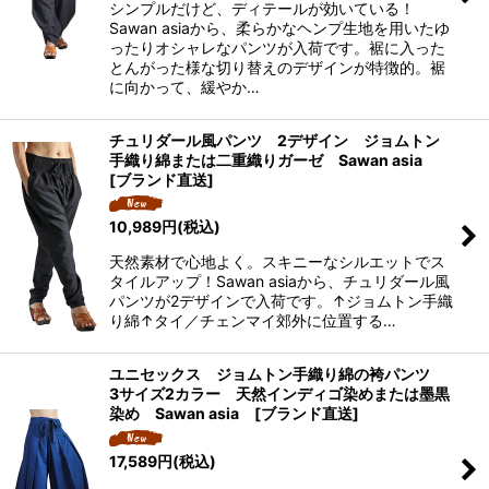
シンプルだけど、ディテールが効いている！
Sawan asiaから、柔らかなヘンプ生地を用いたゆ
ったりオシャレなパンツが入荷です。裾に入った
とんがった様な切り替えのデザインが特徴的。裾
に向かって、緩やか…
チュリダール風パンツ 2デザイン ジョムトン
手織り綿または二重織りガーゼ Sawan asia
[ブランド直送]
10,989
円
(税込)
天然素材で心地よく。スキニーなシルエットでス
タイルアップ！Sawan asiaから、チュリダール風
パンツが2デザインで入荷です。↑ジョムトン手織
り綿↑タイ／チェンマイ郊外に位置する…
ユニセックス ジョムトン手織り綿の袴パンツ
3サイズ2カラー 天然インディゴ染めまたは墨黒
染め Sawan asia [ブランド直送]
17,589
円
(税込)