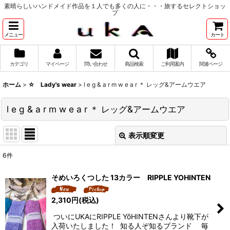
素晴らしいハンドメイド作品を１人でも多くの人に・・・旅するセレクトショッ
プ
メニュー
カート
カテゴリ
マイページ
問い合わせ
商品検索
ご利用案内
関連ページ
ホーム
>
☆ Lady's wear
>
l e g & a r m w e a r ＊ レッグ&アームウエア
l e g & a r m w e a r ＊ レッグ&アームウエア
表示順変更
閉じる
6
件
表示数
:
そめいろくつした 13カラー RIPPLE YOHINTEN
並び順
:
2,310
円
(税込)
ついにUKAにRIPPLE YōHINTENさんより靴下が
絞り込む
入荷いたしました！ 知る人ぞ知るブランド 毎