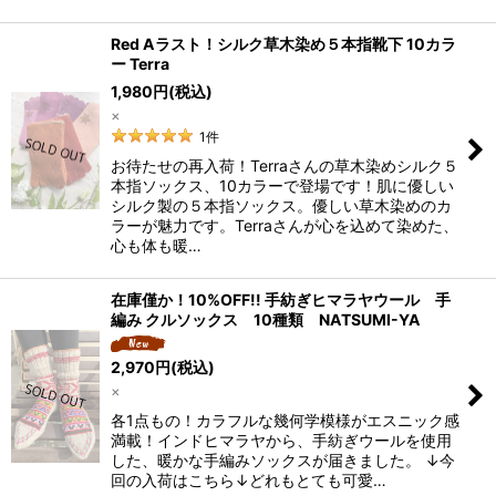
Red Aラスト！シルク草木染め５本指靴下 10カラ
ー Terra
1,980
円
(税込)
×
1
件
お待たせの再入荷！Terraさんの草木染めシルク５
本指ソックス、10カラーで登場です！肌に優しい
シルク製の５本指ソックス。優しい草木染めのカ
ラーが魅力です。Terraさんが心を込めて染めた、
心も体も暖…
在庫僅か！10%OFF!! 手紡ぎヒマラヤウール 手
編み クルソックス 10種類 NATSUMI-YA
2,970
円
(税込)
×
各1点もの！カラフルな幾何学模様がエスニック感
満載！インドヒマラヤから、手紡ぎウールを使用
した、暖かな手編みソックスが届きました。 ↓今
回の入荷はこちら↓どれもとても可愛…