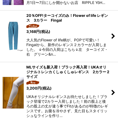
月1日〜7日にしか開かないお店 RIPPLE YōH…
20％OFF!ターコイズのみ！Flower of life レギン
ス 3カラー Fingal
3,168
円
(税込)
大人気のFlower of life柄が、POPで可愛い！
Fingalから、新作のレギンス２カラーが入荷しま
した。 ↓今回の入荷はこちら↓左 ターコイズ・
右 グリーン&n…
MLサイズも新入荷！ブラック再入荷！UKAオリ
ジナルトレンカくしゅくしゅレギンス 2カラー 2
サイズ
3,200
円
(税込)
UKAオリジナルレギンスお待たせしました！ブラ
ック登場で2カラー入荷しました！前の股上と後
ろの股上の丈が違う事でFitがあるのが特徴のレギ
ンスです。お腹を冷やさず、見た目もスタイリッ
シュなラインを作り…