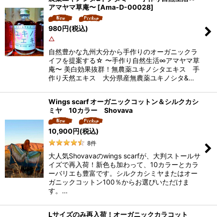
アマヤマ草庵〜
[
Ama-D-00028
]
980
円
(税込)
△
自然豊かな九州大分から手作りのオーガニックラ
イフを提案する☆ 〜手作り自然生活∞アマヤマ草
庵〜 美白効果抜群！無農薬ユキノシタエキス 手
作り天然エキス 大分県産無農薬ユキノシタ&…
Wings scarf オーガニックコットン＆シルクカシ
ミヤ 10カラー Shovava
10,900
円
(税込)
8
件
大人気Shovavaのwings scarfが、大判ストールサ
イズで再入荷！新色も加わって、10カラーとカラ
ーバリエも豊富です。シルクカシミヤまたはオー
ガニックコットン100％からお選びいただけま
す。…
Lサイズのみ再入荷！オーガニックカラコット