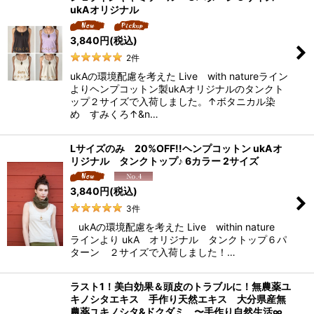
ukAオリジナル
3,840
円
(税込)
2
件
ukAの環境配慮を考えた Live with natureライン
よりヘンプコットン製ukAオリジナルのタンクト
ップ２サイズで入荷しました。↑ボタニカル染
め すみくろ↑&n…
Lサイズのみ 20%OFF!!ヘンプコットン ukAオ
リジナル タンクトップ♪ 6カラー 2サイズ
3,840
円
(税込)
3
件
ukAの環境配慮を考えた Live within nature
ラインより ukA オリジナル タンクトップ６パ
ターン ２サイズで入荷しました！…
ラスト1！美白効果＆頭皮のトラブルに！無農薬ユ
キノシタエキス 手作り天然エキス 大分県産無
農薬ユキノシタ&ドクダミ 〜手作り自然生活∞