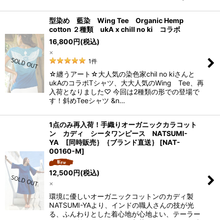
型染め 藍染 Wing Tee Organic Hemp
cotton ２種類 ukA x chill no ki コラボ
16,800
円
(税込)
×
1
件
☆纏うアート☆大人気の染色家chil no kiさんと
ukAのコラボTシャツ、大大人気のWing Tee、再
入荷となりました♡ 今回は2種類の形での登場で
す！斜めTeeシャツ &n…
1点のみ再入荷！手織りオーガニックカラコット
ン カディ シータワンピース NATSUMI-
YA [同時販売｝｛ブランド直送｝
[
NAT-
00160-M
]
12,500
円
(税込)
×
環境に優しいオーガニックコットンのカディ製
NATSUMI-YAより、インドの職人さんの技が光
る、ふんわりとした着心地が心地よい、テーラー