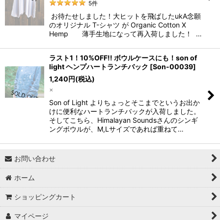
5
件
お待たせしました！大ヒットを飛ばしたukA念願
のオリジナル T-シャツ が Organic Cotton X
Hemp 薄手生地になって再入荷しました！ …
ラスト1！10%OFF!! ボウルケースにも！son of
light ヘンプハートランチバック
[
Son-00039
]
1,240
円
(税込)
×
Son of Light よりちょっとそこまでというお出か
けに便利なハートランチバックが入荷しました。
そしてこちら、Himalayan Soundsさんのシンギ
ングボウルが、M,Lサイズであれば重ねて…
お問い合わせ
ホーム
ショッピングカート
マイページ