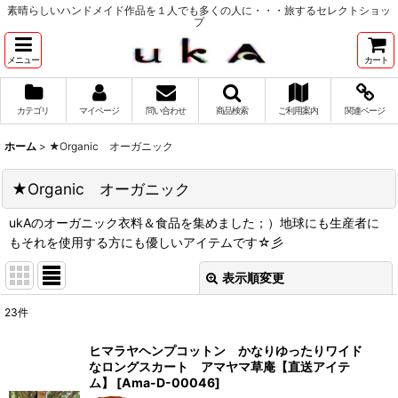
素晴らしいハンドメイド作品を１人でも多くの人に・・・旅するセレクトショッ
プ
メニュー
カート
カテゴリ
マイページ
問い合わせ
商品検索
ご利用案内
関連ページ
ホーム
>
★Organic オーガニック
★Organic オーガニック
ukAのオーガニック衣料＆食品を集めました；）地球にも生産者に
もそれを使用する方にも優しいアイテムです☆彡
表示順変更
閉じる
23
件
表示数
:
ヒマラヤヘンプコットン かなりゆったりワイド
なロングスカート アマヤマ草庵【直送アイテ
並び順
:
ム】
[
Ama-D-00046
]