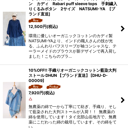
ン カディ Rabari puff sleeve tops 手刺繍入
りくるみボタン 2サイズ NATSUMI-YA [ブ
ランド直送]
12,500
円
(税込)
環境に優しいオーガニックコットンのカディ製
NATSUMI-YAより、インドの職人さんの技が光
る、ふんわりパフスリーブが袖コンシャスな、テ
ーラーメイドのブラウスが新デザインで再入荷し
ました！こちらのブラ…
10%OFF!! 手織りオーガニックコットン藍染大判
ストール DHUN 【ブランド直送】
[
DHU-D-
00009
]
7,920
円
(税込)
△
無農薬の綿で一から丁寧にて紡ぎ、手織り、そし
て藍染された大判ストールが入荷！！ 無農薬の
綿を使用しています！タイ北部山岳地方で、無農
薬にこだわった綿の栽培しています。その綿をて
い…