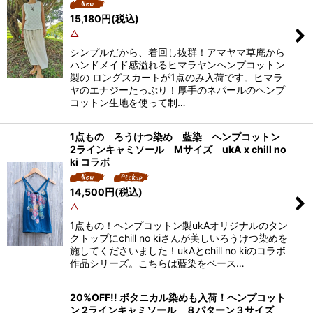
15,180
円
(税込)
絞り込む
△
シンプルだから、着回し抜群！アマヤマ草庵から
ハンドメイド感溢れるヒマラヤンヘンプコットン
製の ロングスカートが1点のみ入荷です。ヒマラ
ヤのエナジーたっぷり！厚手のネパールのヘンプ
コットン生地を使って制…
1点もの ろうけつ染め 藍染 ヘンプコットン
2ラインキャミソール Mサイズ ukA x chill no
ki コラボ
14,500
円
(税込)
△
1点もの！ヘンプコットン製ukAオリジナルのタン
クトップにchill no kiさんが美しいろうけつ染めを
施してくださいました！ukAとchill no kiのコラボ
作品シリーズ。こちらは藍染をベース…
20%OFF!! ボタニカル染めも入荷！ヘンプコット
ン 2ラインキャミソール ８パターン３サイズ