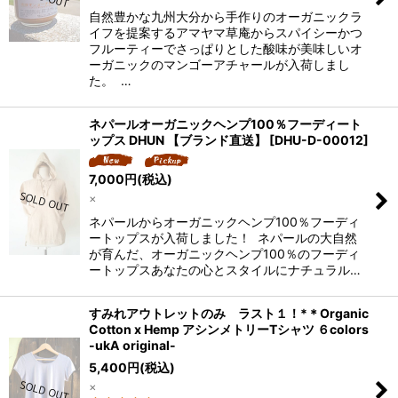
自然豊かな九州大分から手作りのオーガニックラ
イフを提案するアマヤマ草庵からスパイシーかつ
フルーティーでさっぱりとした酸味が美味しいオ
ーガニックのマンゴーアチャールが入荷しまし
た。 …
ネパールオーガニックヘンプ100％フーディート
ップス DHUN 【ブランド直送】
[
DHU-D-00012
]
7,000
円
(税込)
×
ネパールからオーガニックヘンプ100％フーディ
ートップスが入荷しました！ ネパールの大自然
が育んだ、オーガニックヘンプ100％のフーディ
ートップスあなたの心とスタイルにナチュラル…
すみれアウトレットのみ ラスト１！*＊Organic
Cotton x Hemp アシンメトリーTシャツ ６colors
-ukA original-
5,400
円
(税込)
×