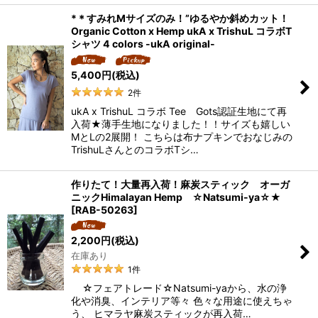
*＊すみれMサイズのみ！”ゆるやか斜めカット！
Organic Cotton x Hemp ukA x TrishuL コラボT
シャツ 4 colors -ukA original-
5,400
円
(税込)
2
件
ukA x TrishuL コラボ Tee Gots認証生地にて再
入荷★薄手生地になりました！！サイズも嬉しい
MとLの2展開！ こちらは布ナプキンでおなじみの
TrishuLさんとのコラボTシ…
作りたて！大量再入荷！麻炭スティック オーガ
ニックHimalayan Hemp ☆Natsumi-ya☆★
[
RAB-50263
]
2,200
円
(税込)
在庫あり
1
件
☆フェアトレード☆Natsumi-yaから、水の浄
化や消臭、インテリア等々 色々な用途に使えちゃ
う、 ヒマラヤ麻炭スティックが再入荷…