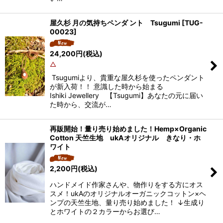
屋久杉 月の気持ちペンダ ント Tsugumi
[
TUG-
00023
]
24,200
円
(税込)
△
Tsugumiより、貴重な屋久杉を使ったペンダント
が新入荷！！ 意識した時から始まる
Ishiki Jewellery 【Tsugumi】あなたの元に届い
た時から、交流が…
再販開始！量り売り始めました！Hemp×Organic
Cotton 天竺生地 ukAオリジナル きなり・ホ
ワイト
2,200
円
(税込)
ハンドメイド作家さんや、物作りをする方にオス
スメ！ukAのオリジナルオーガニックコットン×ヘ
ンプの天竺生地、量り売り始めました！ ↓生成り
とホワイトの２カラーからお選び…