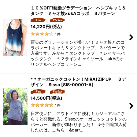
１０％OFF!藍染グラデーション ヘンプキャミ＆
タンク ミャオ族×ukAコラボ ３パターン
14,220
円
(税込)
1
件
藍染のグラデーションが美しい！ミャオ族とのコ
ラボレートキャミ＆タンクトップ、３パターンで
入荷です。左から＊タンクトップ ＊レイサーバ
ックタンク ＊２ラインキャミソール ukAのオ
リジナルヘンプコットン…
*＊オーガニックコットン！MIRAI ZIP UP ３デ
ザイン Sisso
[
SIS-00001-A
]
14,500
円
(税込)
1
件
日常使いに、アウトドアに便利！カジュアルにさ
らりと羽織れる、Sissoのオーガニックコットンの
パーカー、新作が加わりました！ ↓今回追加入荷
したのは、こちら！&darr…