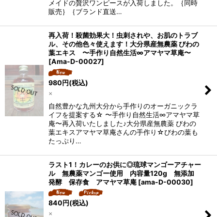
メイドの贅沢ワンピースが入荷しました。｛同時
販売｝｛ブランド直送…
再入荷！殺菌効果大！虫刺されや、お肌のトラブ
ル、その他色々使えます！大分県産無農薬 びわの
葉エキス 〜手作り自然生活∞アマヤマ草庵〜
[
Ama-D-00027
]
980
円
(税込)
×
自然豊かな九州大分から手作りのオーガニックラ
イフを提案する☆ 〜手作り自然生活∞アマヤマ草
庵〜再入荷いたしました♪大分県産無農薬 びわの
葉エキスアマヤマ草庵さんの手作り☆びわの葉も
たっぷり…
ラスト1！カレーのお供に◎琉球マンゴーアチャー
ル 無農薬マンゴー使用 内容量120g 無添加
発酵 保存食 アマヤマ草庵
[
ama-D-00030
]
840
円
(税込)
×