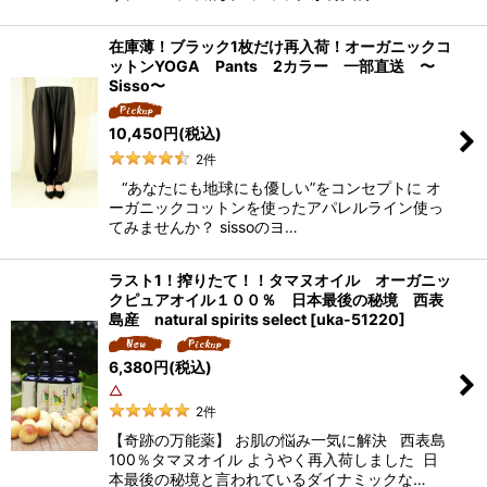
在庫薄！ブラック1枚だけ再入荷！オーガニックコ
ットンYOGA Pants 2カラー 一部直送 〜
Sisso〜
10,450
円
(税込)
2
件
“あなたにも地球にも優しい”をコンセプトに オ
ーガニックコットンを使ったアパレルライン使っ
てみませんか？ sissoのヨ…
ラスト1！搾りたて！！タマヌオイル オーガニッ
クピュアオイル１００％ 日本最後の秘境 西表
島産 natural spirits select
[
uka-51220
]
6,380
円
(税込)
△
2
件
【奇跡の万能薬】 お肌の悩み一気に解決 西表島
100％タマヌオイル ようやく再入荷しました 日
本最後の秘境と言われているダイナミックな…