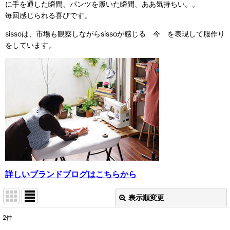
に手を通した瞬間、パンツを履いた瞬間、ああ気持ちい。。
毎回感じられる喜びです。
sissoは、市場も観察しながらsissoが感じる 今 を表現して服作り
をしています。
詳しいブランドブログはこちらから
表示順変更
閉じる
2
件
表示数
: