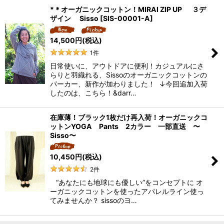
*＊オーガニックコットン！MIRAI ZIP UP ３デ
ザイン Sisso
[
SIS-00001-A
]
並び順
:
14,500
円
(税込)
絞り込む
1
件
日常使いに、アウトドアに便利！カジュアルにさ
らりと羽織れる、Sissoのオーガニックコットンの
パーカー、新作が加わりました！ ↓今回追加入荷
したのは、こちら！&darr…
在庫薄！ブラック1枚だけ再入荷！オーガニックコ
ットンYOGA Pants 2カラー 一部直送 〜
Sisso〜
10,450
円
(税込)
2
件
“あなたにも地球にも優しい”をコンセプトに オ
ーガニックコットンを使ったアパレルライン使っ
てみませんか？ sissoのヨ…