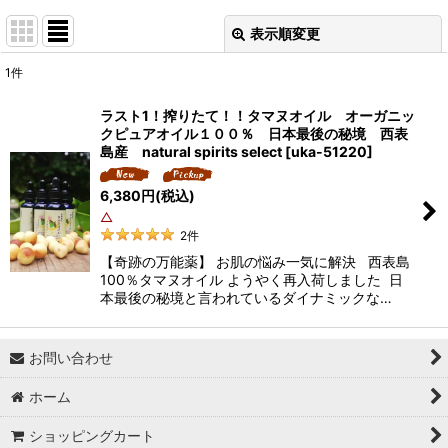
表示順変更
閉じる
1
件
表示数
:
ラスト1！搾りたて！！タマヌオイル オーガニッ
クピュアオイル１００％ 日本最後の秘境 西表
並び順
:
島産 natural spirits select
[
uka-51220
]
6,380
円
(税込)
絞り込む
△
2
件
【奇跡の万能薬】 お肌の悩み一気に解決 西表島
100％タマヌオイル ようやく再入荷しました 日
本最後の秘境と言われているダイナミックな…
お問い合わせ
ホーム
ショッピングカート