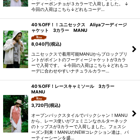
ーディーポンチョが３カラーで入荷しました。 ↓
今回の入荷はこちら↓どれもコーデ…
40％OFF！！ユニセックス Aliyaフーディージ
ャケット 3カラー MANU
8,040
円
(税込)
ユニセックスで着用可能MANUからブロックプリ
ントがポイントのフーディージャケットが3カラ
ーで入荷です。 ↓今回の入荷はこちら↓どれもコ
ーデに合わせやすいナチュラルカラー…
40％OFF！レースキャミソール 3カラー
MANU
3,720
円
(税込)
オープンバックスタイルでバックシャン！MANU
から、レース使いがフェミニンなホルターネック
のトップスが3カラーで入荷しました。フェスシ
ーズン到来！MANUのNEWコレクション達は、パ
ーティーシーンを盛…