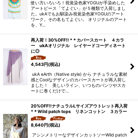
使い方いろいろ！視覚染色家YOGUが手染めした
アートピース「てよぐい」が５種類で入荷しまし
た。ukAでもお馴染み視覚染色家YOGUのアート
ワーク。その名もてよぐい。 オリジナルのアート
を、Y…
再入荷！30%OFF!! *＊カバースカート ４カラ
ー ukAオリジナル レイヤードコーディネート
に◎
4,543
円
(税込)
ukA eArth（Native style) から ナチュラルな素材
感とCoolなデザインのカバースカートが再入荷し
ました！ 美しいライン、いつものパンツやスカ
ートに巻くだけで…
20%OFF!!ナチュラルLサイズアウトレット再入荷
*＊Wild patch tops リネンコットン ３カラー
8,640
円
(税込)
アシンメトリーなデザインカットソーWild patch