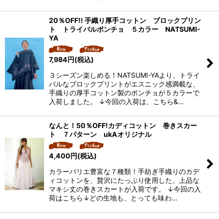
20％OFF!! 手織り厚手コットン ブロックプリン
ト トライバルポンチョ ５カラー NATSUMI-
YA
7,984
円
(税込)
３シーズン楽しめる！NATSUMI-YAより、トライ
バルなブロックプリントがエスニック感満載な、
手織りの厚手コットン製のポンチョが５カラーで
入荷しました。 ↓今回の入荷は、こちら&…
なんと！50％OFF!カディコットン 巻きスカー
ト ７パターン ukAオリジナル
4,400
円
(税込)
カラーバリエ豊富な７種類！手紡ぎ手織りのカデ
ィコットンを、贅沢にたっぷり使用した、上品な
マキシ丈の巻きスカートが入荷です。 ↓今回の入
荷はこちら↓どの生地も、とっても味わ…