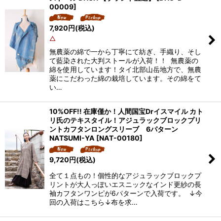
00009
]
7,920
円
(税込)
△
無農薬の綿で一から丁寧にて紡ぎ、手織り、そし
て藍染された大判ストールが入荷！！ 無農薬の
綿を使用しています！タイ北部山岳地方で、無農
薬にこだわった綿の栽培しています。その綿をて
い…
10%OFF!! 在庫僅か！人間国宝Drイスマイル カト
リ氏のテキスタイル！アジュラックブロックプリ
ントカフタンロングスリーブ 6パターン
NATSUMI-YA
[
NAT-00180
]
9,720
円
(税込)
全て１点もの！個性的なアジュラックブロックプ
リントが大人っぽいエスニックなインド更紗の長
袖カフタンワンピが6パターンで入荷です。 ↓今
回の入荷はこちら↓布を求…