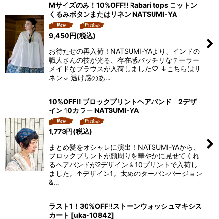
Mサイズのみ！10%OFF!! Rabari tops コットン
くるみボタンまたはリネン NATSUMI-YA
9,450
円
(税込)
お待たせの再入荷！NATSUMI-YAより、インドの
職人さんの技が光る、存在感バッチリなテーラー
メイドなブラウスが入荷しました♡ ↓こちらはリ
ネン↓ 透け感のあ…
10%OFF!! ブロックプリントヘアバンド 2デザ
イン 10カラー NATSUMI-YA
1,773
円
(税込)
まとめ髪をオシャレに演出！NATSUMI-YAから、
ブロックプリントが顔周りを華やかに見せてくれ
るヘアバンドが2デザイン＆10プリントで入荷し
ました。↑デザイン1。太めのターバンバージョン
&…
ラスト1！30%OFF!!ストーンウォッシュマキシス
カート
[
uka-10842
]