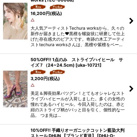
16,200
円
(税込)
△
大人気アーティストTechura worksから、久々の
新作が届きました❤️黒檀を螺旋状に研磨して仕上
げた存在感大のピアスです。奇跡の木工アーティ
ストtechura worksさんは、黒檀や紫檀をベー…
50%OFF!! 1点のみ ストライプハイヒール サ
イズ７（24~24.5cm)
[
uka-10721
]
3,200
円
(税込)
△
美足＆脚長効果バツグン！とてもオシャレなスト
ライプハイヒールが入荷しました。多くの女性の
憧れであるハイヒール。今回入荷したのは、赤と
紺のストライプ柄がパッと目を引く、個性的な一
品。 つま先は…
10%OFF!! 手織りオーガニックコットン藍染大判
ストール DHUN 【ブランド直送】
[
DHU-D-