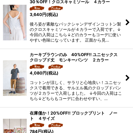
30％OFF！クロスキャミソール ４カラー
3,640
円
(税込)
後ろ姿が素敵なバックシャンデザインコットン製
のクロスキャミソールが４カラーで入荷です。↓
今回の入荷はこちら↓どのカラーもコーデに使い
やすい色味になっています。 正面から見…
カーキブラウンのみ 40%OFF!! ユニセックス
クロップド丈 モンキーパンツ ２カラー
4,080
円
(税込)
コットンが涼しく、サラリと心地良い！ユニセッ
クスで着用できる、サルエル風のクロップドパン
ツが２カラーで入荷しました。 ↓今回の入荷はこ
ちら↓どちらもコーデに合わせやすい、…
在庫僅か！20%OFF!! ブロックプリント ノー
ト ４サイズ
784
円
(税込)