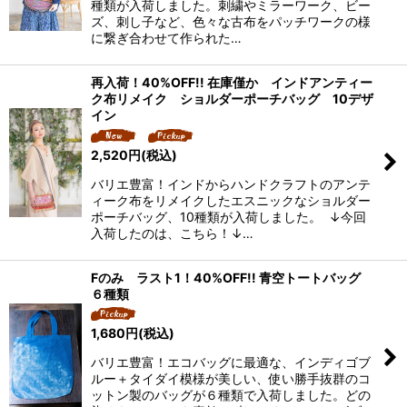
種類が入荷しました。刺繍やミラーワーク、ビー
ズ、刺し子など、色々な古布をパッチワークの様
に繋ぎ合わせて作られた…
再入荷！40%OFF!! 在庫僅か インドアンティー
ク布リメイク ショルダーポーチバッグ 10デザ
イン
2,520
円
(税込)
バリエ豊富！インドからハンドクラフトのアンテ
ィーク布をリメイクしたエスニックなショルダー
ポーチバッグ、10種類が入荷しました。 ↓今回
入荷したのは、こちら！↓…
Fのみ ラスト1！40%OFF!! 青空トートバッグ
６種類
1,680
円
(税込)
バリエ豊富！エコバッグに最適な、インディゴブ
ルー＋タイダイ模様が美しい、使い勝手抜群のコ
ットン製のバッグが６種類で入荷しました。どの