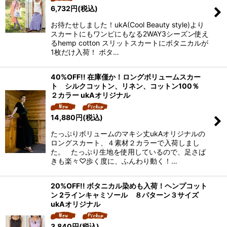
6,732
円
(税込)
お待たせしました！ukA(Cool Beauty style)より
スカートにもワンピにもなる2WAY3シーズン使え
るhemp cotton スリットスカートにボタニカルが
1枚だけ入荷！ ボタ…
40%OFF!! 在庫僅か！ロングボリュームスカー
ト シルクコットン、リネン、コットン100％
２カラー ukAオリジナル
14,880
円
(税込)
たっぷりボリュームのマキシ丈ukAオリジナルの
ロングスカート、４素材２カラーで入荷しまし
た。 たっぷり生地を使用しているので、足さば
きも楽々♡歩く度に、ふんわり動く！…
20%OFF!! ボタニカル染めも入荷！ヘンプコット
ン 2ラインキャミソール ８パターン３サイズ
ukAオリジナル
3,840
円
(税込)