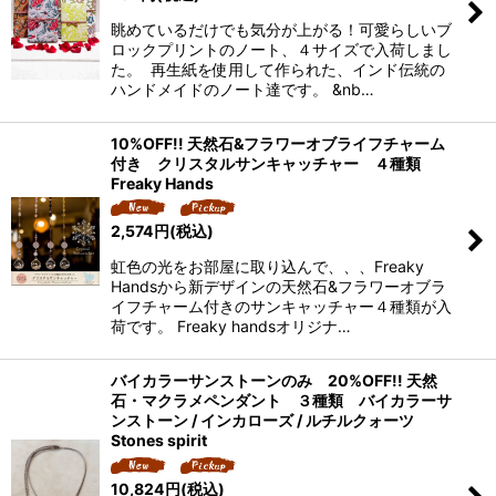
眺めているだけでも気分が上がる！可愛らしいブ
ロックプリントのノート、４サイズで入荷しまし
た。 再生紙を使用して作られた、インド伝統の
ハンドメイドのノート達です。 &nb…
10%OFF!! 天然石&フラワーオブライフチャーム
付き クリスタルサンキャッチャー ４種類
Freaky Hands
2,574
円
(税込)
虹色の光をお部屋に取り込んで、、、Freaky
Handsから新デザインの天然石&フラワーオブラ
イフチャーム付きのサンキャッチャー４種類が入
荷です。 Freaky handsオリジナ…
バイカラーサンストーンのみ 20%OFF!! 天然
石・マクラメペンダント ３種類 バイカラーサ
ンストーン / インカローズ / ルチルクォーツ
Stones spirit
10,824
円
(税込)