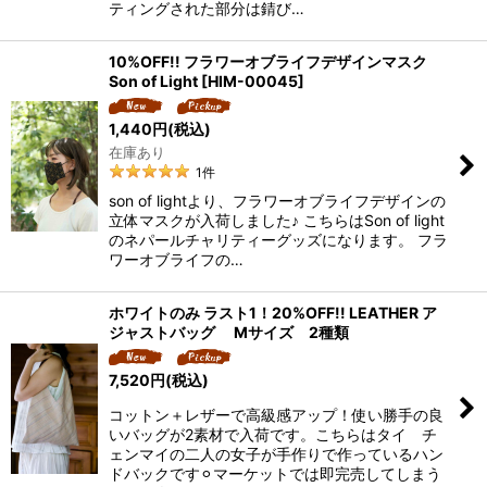
ティングされた部分は錆び…
10%OFF!! フラワーオブライフデザインマスク
Son of Light
[
HIM-00045
]
1,440
円
(税込)
在庫あり
1
件
son of lightより、フラワーオブライフデザインの
立体マスクが入荷しました♪ こちらはSon of light
のネパールチャリティーグッズになります。 フラ
ワーオブライフの…
ホワイトのみ ラスト1！20%OFF!! LEATHER ア
ジャストバッグ Mサイズ 2種類
7,520
円
(税込)
コットン＋レザーで高級感アップ！使い勝手の良
いバッグが2素材で入荷です。こちらはタイ チ
ェンマイの二人の女子が手作りで作っているハン
ドバックです⚪︎マーケットでは即完売してしまう