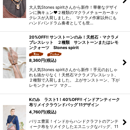
大人気Stones spiritさんから新作！華奢なデザイ
ンに胸キュン❤️２種類のマクラメチョーカーネッ
クレスが入荷しました。 マクラメ作家以外にも
ハンドパンドラム奏者としても世…
20%OFF!! サンストーンのみ！天然石・マクラメ
ブレスレット ２種類 サンストーンまたはレモ
ンクォーツ Stones spirit
8,360
円
(税込)
大人気Stones spiritさんから新作！手元のおしゃ
れも抜かりなく！天然石マクラメブレスレット、
２種類で入荷しました。 上がサンストーン、下が
レモンクォーツ マク…
Kのみ ラスト1！40%OFF!! インドアンティーク
布リメイクラウンドバッグ 11デザイン
4,760
円
(税込)
バリエ豊富！インドからハンドクラフトのアンテ
ィーク布をリメイクしたエスニックなバッグ、11