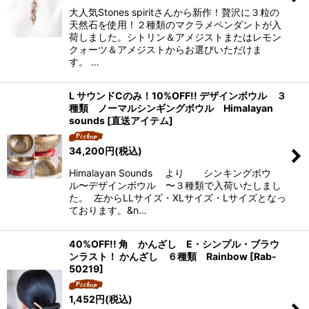
大人気Stones spiritさんから新作！贅沢に３粒の
天然石を使用！２種類のマクラメペンダントが入
荷しました。シトリン＆アメジストまたはレモン
クォーツ＆アメジストからお選びいただけま
す。 …
L サウンドCのみ！10%OFF!! デザインボウル ３
種類 ノーマルシンギングボウル Himalayan
sounds [直送アイテム]
34,200
円
(税込)
Himalayan Sounds より シンキングボウ
ル〜デザインボウル 〜３種類で入荷いたしまし
た。 左からLLサイズ・XLサイズ・Lサイズとなっ
ております。&n…
40%OFF!! 角 かんざし E・シンプル・ブラウ
ンラスト！ かんざし ６種類 Rainbow
[
Rab-
50219
]
1,452
円
(税込)