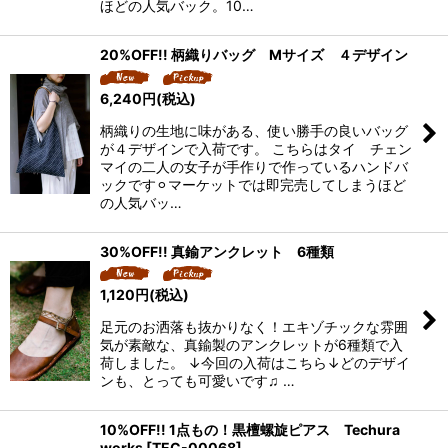
ほどの人気バック。10…
20%OFF!! 柄織りバッグ Mサイズ ４デザイン
6,240
円
(税込)
柄織りの生地に味がある、使い勝手の良いバッグ
が４デザインで入荷です。 こちらはタイ チェン
マイの二人の女子が手作りで作っているハンドバ
ックです⚪︎マーケットでは即完売してしまうほど
の人気バッ…
30%OFF!! 真鍮アンクレット 6種類
1,120
円
(税込)
足元のお洒落も抜かりなく！エキゾチックな雰囲
気が素敵な、真鍮製のアンクレットが6種類で入
荷しました。 ↓今回の入荷はこちら↓どのデザイ
ンも、とっても可愛いです♫ …
10%OFF!! 1点もの！黒檀螺旋ピアス Techura
works
[
TEC-00068
]