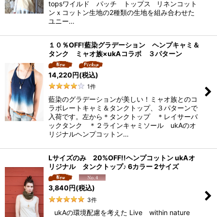
topsワイルド パッチ トップス リネンコット
ンｘコットン生地の2種類の生地を組み合わせた
ユニー…
１０％OFF!藍染グラデーション ヘンプキャミ＆
タンク ミャオ族×ukAコラボ ３パターン
14,220
円
(税込)
1
件
藍染のグラデーションが美しい！ミャオ族とのコ
ラボレートキャミ＆タンクトップ、３パターンで
入荷です。左から＊タンクトップ ＊レイサーバ
ックタンク ＊２ラインキャミソール ukAのオ
リジナルヘンプコットン…
Lサイズのみ 20%OFF!!ヘンプコットン ukAオ
リジナル タンクトップ♪ 6カラー 2サイズ
3,840
円
(税込)
3
件
ukAの環境配慮を考えた Live within nature