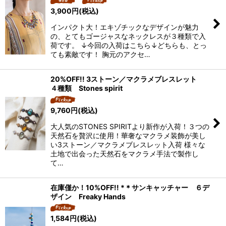
3,900
円
(税込)
インパクト大！エキゾチックなデザインが魅力
の、とてもゴージャスなネックレスが３種類で入
荷です。 ↓今回の入荷はこちら↓どちらも、とっ
ても素敵です！ 胸元のアクセ…
20%OFF!! 3ストーン／マクラメブレスレット
４種類 Stones spirit
9,760
円
(税込)
大人気のSTONES SPIRITより新作が入荷！３つの
天然石を贅沢に使用！華奢なマクラメ装飾が美し
い3ストーン／マクラメブレスレット入荷 様々な
土地で出会った天然石をマクラメ手法で製作し
て…
在庫僅か！10%OFF!! *＊サンキャッチャー ６デ
ザイン Freaky Hands
1,584
円
(税込)