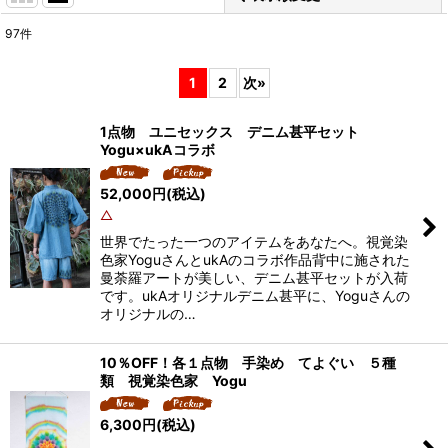
97
件
表示数
:
1
2
次
»
並び順
:
1点物 ユニセックス デニム甚平セット
Yogu×ukAコラボ
絞り込む
52,000
円
(税込)
△
世界でたった一つのアイテムをあなたへ。視覚染
色家YoguさんとukAのコラボ作品背中に施された
曼荼羅アートが美しい、デニム甚平セットが入荷
です。ukAオリジナルデニム甚平に、Yoguさんの
オリジナルの…
10％OFF！各１点物 手染め てよぐい ５種
類 視覚染色家 Yogu
6,300
円
(税込)