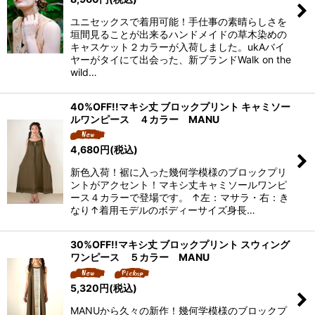
ユニセックスで着用可能！手仕事の素晴らしさを
垣間見ることが出来るハンドメイドの草木染めの
キャスケット２カラーが入荷しました。ukAバイ
ヤーがタイにて出会った、新ブランドWalk on the
wild…
40%OFF!!マキシ丈 ブロックプリント キャミソー
ルワンピース ４カラー MANU
4,680
円
(税込)
新色入荷！裾に入った幾何学模様のブロックプリ
ントがアクセント！マキシ丈キャミソールワンピ
ース４カラーで登場です。 ↑左：マサラ・右：き
なり↑着用モデルのボディーサイズ身長…
30%OFF!!マキシ丈 ブロックプリント スウィング
ワンピース ５カラー MANU
5,320
円
(税込)
MANUから久々の新作！幾何学模様のブロックプ