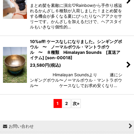
まとめ髪を素敵に演出♡Rainbowから手作り感溢
れるかんざし６種類が入荷しました！まとめ髪を
する機会が多くなる夏にぴったりなヘアアクセサ
リーです。かんざしを加えるだけで、ヘアスタイ
ルもいきなり個性的…
10%off! ケースなしになりました。シンギングボ
ウル 〜 ノーマルボウル・マントラボウ
ル 〜 ８種類 Himalayan Sounds [直送ア
イテム]
[
son-00018
]
23,580
円
(税込)
Himalayan Soundsより 遂にシ
ンギングボウル〜ノーマルボウル・マントラボウ
ル〜 ケースなしでお求め安くなり…
1
2
次
»
お問い合わせ