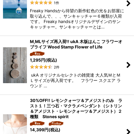
1
件
Freaky Handsから待望の新作虹色の光をお部屋に
取り込んで、、、サンキャッチャー６種類が入荷
です。 Freaky handsオリジナルデザインのサン
キャッチャー。サンキャッチャーとは…
M,MLサイズ再入荷!! ukA 木版はんこ フラワーオ
ブライフ Wood Stamp Flower of Life
1,295
円
(税込)
2
件
ukA オリジナルセレクトの雑貨達 大人気ＭとＭ
Ｌサイズが再入荷です。 フラワー スクエア ラ
ウンド …
30%OFF!! レモンクォーツ＆アメジストのみ ラ
スト１！三つ石・マクラメペンダント（シトリン
＆アメジスト・レモンクォーツ＆アメジスト）２
種類 Stones spirit
14,399
円
(税込)