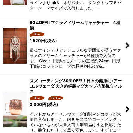
ラインより ukA オリジナル タンクトップ６パ
ターン ２サイズで入荷しました！…
60%OFF!! マクラメドリームキャッチャー 4種
類
1,520
円
(税込)
吊るすインテリアナチュラルな雰囲気が漂うマク
ラメのドリームキャッチャーが4種類で入荷で
す。 Size： 円形のモチーフの直径約24cm 円形
下部のコットンロープの長さ約45cm&…
スズコーティング30％OFF!！日々の健康に♪アー
ユルヴェーダ 大きめ銅製マグカップ抗菌抗ウィル
ス
3,300
円
(税込)
インドからアーユルヴェーダ銅製マグカップが大
量再入荷しました。内側をスズでコーティングし
ていないものが大量入荷！銅製品は水と反応した
り、酸化したりして黒く変色します。すずでコー