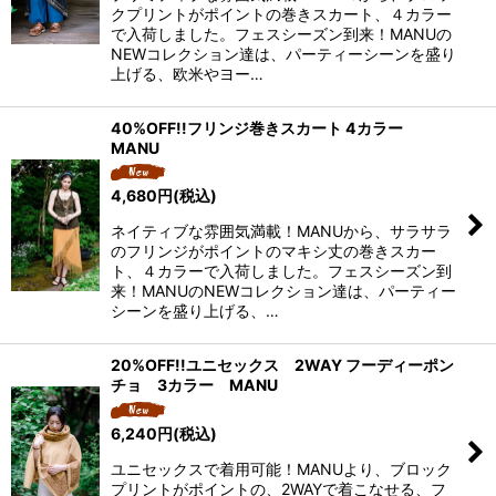
クプリントがポイントの巻きスカート、４カラー
で入荷しました。フェスシーズン到来！MANUの
NEWコレクション達は、パーティーシーンを盛り
上げる、欧米やヨー…
40%OFF!!フリンジ巻きスカート 4カラー
MANU
4,680
円
(税込)
ネイティブな雰囲気満載！MANUから、サラサラ
のフリンジがポイントのマキシ丈の巻きスカー
ト、４カラーで入荷しました。フェスシーズン到
来！MANUのNEWコレクション達は、パーティー
シーンを盛り上げる、…
20%OFF!!ユニセックス 2WAY フーディーポン
チョ 3カラー MANU
6,240
円
(税込)
ユニセックスで着用可能！MANUより、ブロック
プリントがポイントの、2WAYで着こなせる、フ