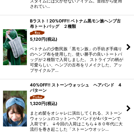
スタイムには欠かせないアイテム。普段から使用
されてい…
Bラスト！20%OFF!! ベトナム黒モン族ヘンプ古
布トートバッグ ２種類
5,120
円
(税込)
ベトナムの少数民族「黒モン族」の手紡ぎ手織り
のヘンプ布を使用した、使い勝手の良いトートバ
ッグが２種類で入荷しました。 ストライプの柄が
可愛らしい、ヘンプの古布をリメイクした、アッ
プサイクルア…
40%OFF!! ストーンウォッシュ ヘアバンド 4
パターン
1,320
円
(税込)
まとめ髪をオシャレに演出してくれる、ストーン
ウォッシュのコットンヘアバンドが4パターンで
入荷です。 ↓今回の入荷はこちら↓８０年代に大
流行を巻き起こした「ストーンウオッシ…