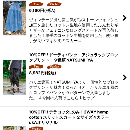
6,160
円
(税込)
ヴィンテージ風な雰囲気が◎ストーンウォッシュ
加工を施したコットン生地を使用したふんわりギ
ャザーがフェミニンなロングスカートが再入荷し
ました！厚手のコットン生地を使用した、使い勝
手が良いマキシ丈のスカー…
10%OFF!! ドーティパンツ アジュラックブロッ
クプリント ９種類 NATSUMI-YA
8,982
円
(税込)
バリエ豊富！NATSUMI-YAより、個性的なブロッ
クプリントが魅力！ゆったりとしたサルエル風の
クロップドパンツが９パターンで入荷しまし
た。 ↓今回の入荷はこちら↓ヒップ…
10%OFF!! テラコッタLのみ！2WAY hemp
cotton スリットスカート ２サイズ４カラー
ukAオリジナル