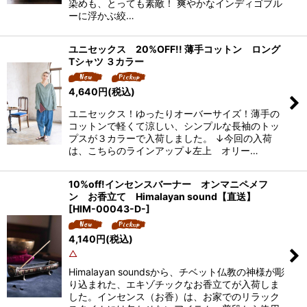
染めも、とっても素敵！ 爽やかなインディゴブル
ーに浮かぶ絞…
ユニセックス 20%OFF!! 薄手コットン ロング
Tシャツ ３カラー
4,640
円
(税込)
ユニセックス！ゆったりオーバーサイズ！薄手の
コットンで軽くて涼しい、シンプルな長袖のトッ
プスが３カラーで入荷しました。 ↓今回の入荷
は、こちらのラインアップ↓左上 オリー…
10%off!インセンスバーナー オンマニペメフ
ン お香立て Himalayan sound【直送】
[
HIM-00043-D-
]
4,140
円
(税込)
△
Himalayan soundsから、チベット仏教の神様が彫
り込まれた、エキゾチックなお香立てが入荷しま
した。インセンス（お香）は、お家でのリラック