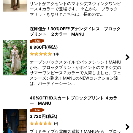
リントがアクセントのマキシ丈スウィングワンピ
ース４カラーで登場です。 ↑左から、ブラック・
マサラ・きなり↑こちらは、長めの丈…
在庫僅か！30%OFF!!アナンダドレス ブロック
プリント ２カラー MANU
8,960
円
(税込)
1
件
オープンバックスタイルでバックシャン！MANU
から、ブロックプリントがポイントのマキシ丈の
サマーワンピース２カラーで入荷しました。フェ
スシーズン到来！MANUのNEWコレクション達
は、パーティーシーン…
40%OFF!!Dスカート ブロックプリント ４カラ
ー MANU
3,720
円
(税込)
1
件
プリミティブな雰囲気満載！MANUから、ブロッ