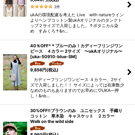
2
件
ukAの環境配慮を考えた Live with natureライン
よりヘンプコットン製ukAオリジナルのタンクト
ップ２サイズで入荷しました。↑ボタニカル染
め すみくろ↑&n…
40％OFF*＊ブルーのみ！カディーフリンジワン
ピース ４カラー 2サイズ 〜ukAオリジナル〜
[
uka-50910-blue-SM
]
9,856
円
(税込)
カディーフリンジワンピース ４カラー、2サイ
ズで入荷しました！！ サイズによっては在庫数少
なめのものもありますのでお早めに♡UKA一押
し！&nb…
30%OFF!!ブラウンのみ ユニセックス 手織り
コットン 草木染 キャスケット ２カラー
Walk on the wild side
8,960
円
(税込)