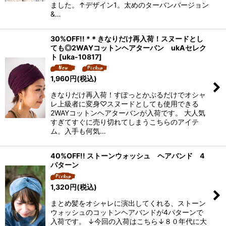
ました。↑デザイン1。太めのターバンバージョン
&…
30%OFF!! *＊きなりだけ再入荷！スヌードとし
ても◎2WAYコットンヘアターバン ukAセレク
ト
[
uka-10817
]
1,960
円
(税込)
きなりだけ再入荷！すぽっとかぶるだけでオシャ
レ上級者に変身♡スヌードとしても使用できる
2WAYコットンヘアターバンが入荷です。 大人気
すぎてすぐに売り切れてしまうこちらのアイテ
ム。入手も何気…
40%OFF!! ストーンウォッシュ ヘアバンド 4
パターン
1,320
円
(税込)
まとめ髪をオシャレに演出してくれる、ストーン
ウォッシュのコットンヘアバンドが4パターンで
入荷です。 ↓今回の入荷はこちら↓８０年代に大