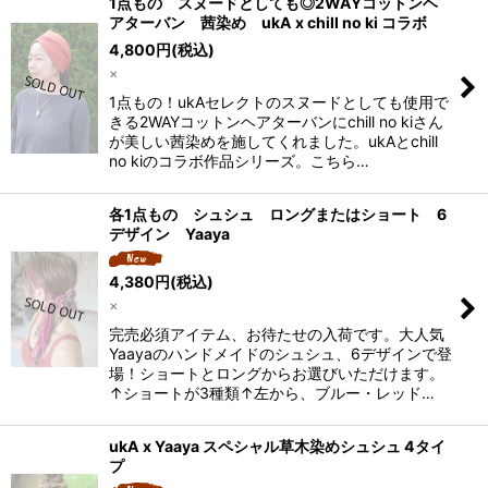
1点もの スヌードとしても◎2WAYコットンヘ
アターバン 茜染め ukA x chill no ki コラボ
4,800
円
(税込)
×
1点もの！ukAセレクトのスヌードとしても使用で
きる2WAYコットンヘアターバンにchill no kiさん
が美しい茜染めを施してくれました。ukAとchill
no kiのコラボ作品シリーズ。こちら…
各1点もの シュシュ ロングまたはショート 6
デザイン Yaaya
4,380
円
(税込)
×
完売必須アイテム、お待たせの入荷です。大人気
Yaayaのハンドメイドのシュシュ、6デザインで登
場！ショートとロングからお選びいただけます。
↑ショートが3種類↑左から、ブルー・レッド…
ukA x Yaaya スペシャル草木染めシュシュ 4タイ
プ