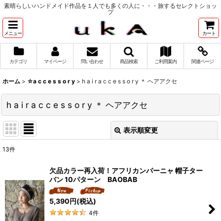
素晴らしいハンドメイド作品を１人でも多くの人に・・・旅するセレクトショッ
プ
メニュー
カート
カテゴリ
マイページ
問い合わせ
商品検索
ご利用案内
関連ページ
ホーム
>
☆a c c e s s o r y
>
h a i r a c c e s s o r y ＊ ヘアアクセ
h a i r a c c e s s o r y ＊ ヘアアクセ
表示順変更
閉じる
13
件
表示数
:
欠品カラー再入荷！アフリカンパーニャ 帽子ター
バン 10パターン BAOBAB
並び順
:
5,390
円
(税込)
絞り込む
4
件