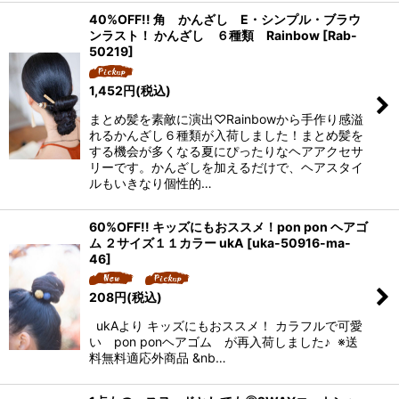
40%OFF!! 角 かんざし E・シンプル・ブラウ
ンラスト！ かんざし ６種類 Rainbow
[
Rab-
50219
]
1,452
円
(税込)
まとめ髪を素敵に演出♡Rainbowから手作り感溢
れるかんざし６種類が入荷しました！まとめ髪を
する機会が多くなる夏にぴったりなヘアアクセサ
リーです。かんざしを加えるだけで、ヘアスタイ
ルもいきなり個性的…
60%OFF!! キッズにもおススメ！pon pon ヘアゴ
ム ２サイズ１１カラー ukA
[
uka-50916-ma-
46
]
208
円
(税込)
ukAより キッズにもおススメ！ カラフルで可愛
い pon ponヘアゴム が再入荷しました♪ ※送
料無料適応外商品 &nb…