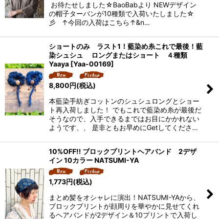
お待たせしました☆BaoBabより NEWデザイン
の帽子ターバンが10種類で入荷いたしました☆
彡 ↑今回の入荷はこちら↑&n…
ショートのみ ラスト1！藍染め糸これで最後！藍
染シュシュ ロングまたはショート ４種類
Yaaya
[
Yaa-00169
]
8,800
円
(税込)
本藍染手紡ぎコットンのシュシュロングとショー
ト再入荷しました！ でもこれで藍染め糸が最後だ
そうなので、入手できるまではお目にかかれない
ようです、、 是非ともお早めにGetしてくださ…
10%OFF!! ブロックプリントヘアバンド 2デザ
イン 10カラー NATSUMI-YA
1,773
円
(税込)
まとめ髪をオシャレに演出！NATSUMI-YAから、
ブロックプリントが顔周りを華やかに見せてくれ
るヘアバンドが2デザイン＆10プリントで入荷し