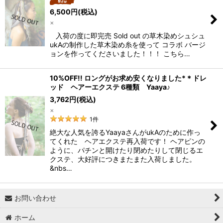
6,500
円
(税込)
×
入荷の度に即完売 Sold out の草木染めシュシュ
ukAの制作した草木染め糸を使って コラボ バージ
ョンを作ってくださいました！！！ こちら…
10%OFF!! ロングがお求め安くなりました*＊ドレ
ッド ヘアーエクステ 6種類 Yaaya♪
3,762
円
(税込)
×
1
件
絶大な人気を誇るYaayaさんがukAのために作っ
てくれた ヘアエクステ再入荷です！ ヘアピンの
ように、パチンと開けたり閉めたりして閉じるエ
クステ、大好評につきまたまた入荷しました。
&nbs…
お問い合わせ
ホーム