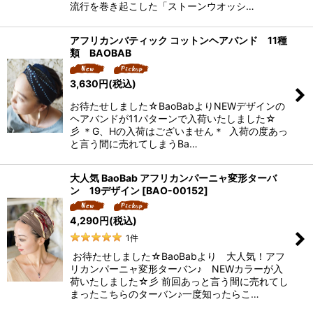
流行を巻き起こした「ストーンウオッシ…
アフリカンバティック コットンヘアバンド 11種
類 BAOBAB
3,630
円
(税込)
お待たせしました☆BaoBabよりNEWデザインの
ヘアバンドが11パターンで入荷いたしました☆
彡 ＊G、Hの入荷はございません＊ 入荷の度あっ
と言う間に売れてしまうBa…
大人気 BaoBab アフリカンパーニャ変形ターバ
ン 19デザイン
[
BAO-00152
]
4,290
円
(税込)
1
件
お待たせしました☆BaoBabより 大人気！アフ
リカンパーニャ変形ターバン♪ NEWカラーが入
荷いたしました☆彡 前回あっと言う間に売れてし
まったこちらのターバン♪一度知ったらこ…