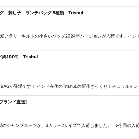
 刺し子 ランチバッグ 8種類 TrishuL
と可愛いラリーキルトの小さいバッグ2024年バージョンが入荷です。インド
00% TrishuL
ECOBAGが登場です！ インド在住のTrishuLの新作ざっくりナチュ
[ブランド直送]
ネン製のジャンプスーツが、3カラー2サイズで入荷しました。 ↓今回の入