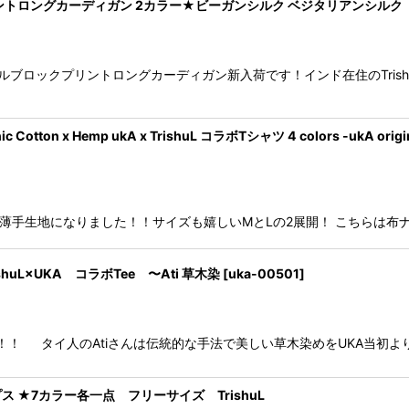
ロングカーディガン 2カラー★ビーガンシルク ベジタリアンシルク Tr
イバルブロックプリントロングカーディガン新入荷です！インド在住のTri
x Hemp ukA x TrishuL コラボTシャツ 4 colors -ukA origin
にて再入荷★薄手生地になりました！！サイズも嬉しいMとLの2展開！ こちらは布
L×UKA コラボTee 〜Ati 草木染
[
uka-00501
]
た！！ タイ人のAtiさんは伝統的な手法で美しい草木染めをUKA当初
★7カラー各一点 フリーサイズ TrishuL