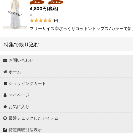
4,800
円
(税込)
×
1
件
フリーサイズ◎ざっくりコットントップス7カラーで新
特集で絞り込む
お問い合わせ
↓ 特集 ↓
ホーム
★最大６０％OFF SALE★
ショッピングカート
★BODYコレクション！
マイページ
★ukA kitchen＆Life (ukA キッチン&ライフ）
お気に入り
★Ethical Life Goods:エシカルライフ商品
最近チェックしたアイテム
★Original Select
特定商取引法表示