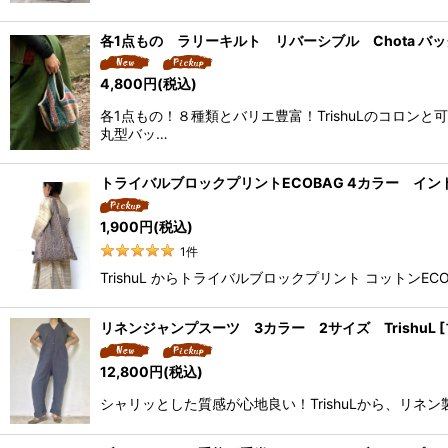
各1点もの ラリーキルト リバーシブル Chota バッグ
4,800
円
(税込)
各1点もの！８種類とバリエ豊富！TrishuLのコロン
丸型バッ…
トライバルブロックプリントECOBAG 4カラー インド綿1
1,900
円
(税込)
1
件
TrishuL からトライバルブロックプリント コットン
リネンジャンプスーツ 3カラー 2サイズ TrishuL 
12,800
円
(税込)
シャリッとした質感が心地良い！TrishuLから、リ