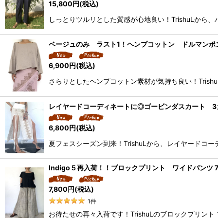
15,800
円
(税込)
しっとりツルリとした質感が心地良い！TrishuLか
ベージュのみ ラスト1！ヘンプコットン ドルマンポンチ
6,900
円
(税込)
さらりとしたヘンプコットン素材が気持ち良い！Tris
レイヤードコーディネートに◎ゴービンダスカート 3カラ
6,800
円
(税込)
夏フェスシーズン到来！TrishuLから、レイヤード
Indigo５再入荷！！ブロックプリント ワイドパンツ 7
7,800
円
(税込)
1
件
お待たせの再々入荷です！TrishuLのブロックプリント