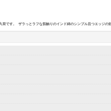
入荷です。 ザラっとラフな肌触りのインド綿のシンプル且つエッジの効