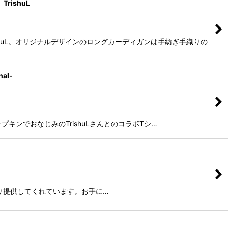
ishuL
shuL。オリジナルデザインのロングカーディガンは手紡ぎ手織りの
al-
ナプキンでおなじみのTrishuLさんとのコラボTシ…
より提供してくれています。お手に…