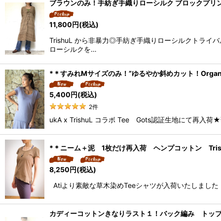
ブラウンのみ！手紡ぎ手織りローシルク ブロックプリント
11,800
円
(税込)
TrishuL から非暴力◎手紡ぎ手織りローシルクトラ
ローシルクを…
*＊すみれMサイズのみ！”ゆるやか斜めカット！Organic Cotton 
5,400
円
(税込)
2
件
ukA x TrishuL コラボ Tee Gots認証生地
*＊ニーム＋泥 1枚だけ再入荷 ヘンプコットン Trishu
8,250
円
(税込)
Atiより素敵な草木染めTeeシャツが入荷いたしまし
カディーコットンきなりラスト１！バック編み トップス 