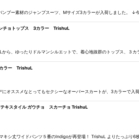
ら、バンブー素材のジャンプスーツ、Mサイズ3カラーが入荷しました。 
絞り込む
ョトップス 3カラー TrishuL
huLから、ゆったりドルマンシルエットで、着心地抜群のトップス、３カ
ー TrishuL
コーデにオススメなとってもセクシーなオーバースカートが、3カラーで入
テキスタイル ガウチョ スカーチョ TrishuL
 マキシ丈ワイドパンツ５番のIndigoが再登場！ TrishuL よりた