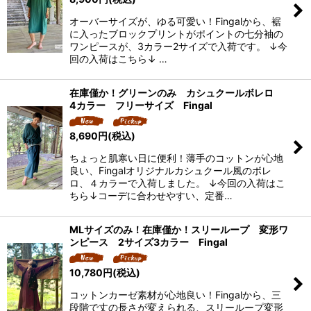
オーバーサイズが、ゆる可愛い！Fingalから、裾
に入ったブロックプリントがポイントの七分袖の
ワンピースが、3カラー2サイズで入荷です。 ↓今
回の入荷はこちら↓ …
在庫僅か！グリーンのみ カシュクールボレロ
4カラー フリーサイズ Fingal
8,690
円
(税込)
ちょっと肌寒い日に便利！薄手のコットンが心地
良い、Fingalオリジナルカシュクール風のボレ
ロ、４カラーで入荷しました。 ↓今回の入荷はこ
ちら↓コーデに合わせやすい、定番…
MLサイズのみ！在庫僅か！スリーループ 変形ワ
ンピース 2サイズ3カラー Fingal
10,780
円
(税込)
コットンカーゼ素材が心地良い！Fingalから、三
段階で丈の長さが変えられる、スリーループ変形