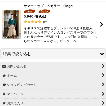
サマートップ ５カラー Fingal
5,940
円
(税込)
1
件
イギリスで活躍するブランドFingalより夏物入
荷！ふんわりデザインのロングスリーブのブラウ
スが５カラーで登場です。 ↓今回の入荷は、こち
らの５カラー↓左から、ピンク・ベ…
特集で絞り込む
お問い合わせ
↓ 特集 ↓
ホーム
★最大６０％OFF SALE★
ショッピングカート
★BODYコレクション！
マイページ
★ukA kitchen＆Life (ukA キッチン&ライフ）
お気に入り