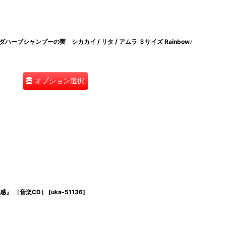
ブシャンプーの実 シカカイ / リタ / アムラ ３サイズ Rainbow♪
オプション選択
原感』 ［音楽CD］
[
uka-51136
]