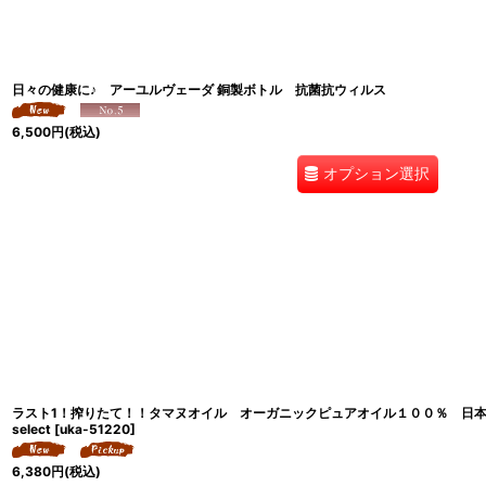
日々の健康に♪ アーユルヴェーダ 銅製ボトル 抗菌抗ウィルス
6,500
円
(税込)
オプション選択
ラスト1！搾りたて！！タマヌオイル オーガニックピュアオイル１００％ 日本最後の秘境
select
[
uka-51220
]
6,380
円
(税込)