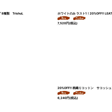
絞り込む
種類 TrishuL
ホワイトのみ ラスト1！20%OFF!! L
7,520
円
(税込)
20%OFF!! 柄織りコットン サコッ
6,240
円
(税込)