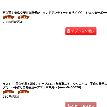
再入荷！40%OFF!! 在庫僅か インドアンティーク布リメイク ショルダーポー
2,520
円
(税込)
オプション選択
ラスト1！美白効果＆頭皮のトラブルに！無農薬ユキノシタエキス 手作り天然
ダミ 〜手作り自然生活∞アマヤマ草庵〜
[
Ama-D-00028
]
980
円
(税込)