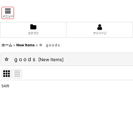
メニュー
カテゴリ
マイページ
ホーム
>
New Items
>
☆ g o o d s
☆ g o o d s
[
New Items
]
54
件
サブカテゴリ
:
表示数
:
並び順
: