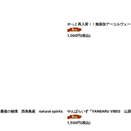
やっと再入荷！！無添加アーユルヴェーダハー
1,000
円
(税込)
 西表島産 natural spirits
やんばらいず『YANBARU VIBES 山
1,500
円
(税込)